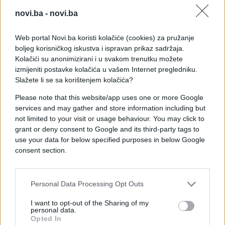
biljke u ranim fazama infekcije. Ipak, kada se zaraza
novi.ba -
novi.ba
već proširi na stabljiku i plod, domaći sprejevi
uglavnom više nemaju efekta i tada su potrebne
Web portal Novi.ba koristi kolačiće (cookies) za pružanje
jače mjere zaštite.
boljeg korisničkog iskustva i ispravan prikaz sadržaja.
Kolačići su anonimizirani i u svakom trenutku možete
Najvažnije je preventivno djelovanje – pravilno
izmijeniti postavke kolačića u vašem Internet pregledniku.
zalivanje u korijen, dobra cirkulacija zraka između
Slažete li se sa korištenjem kolačića?
biljaka i uklanjanje zaraženih listova na vrijeme. Na
Please note that this website/app uses one or more Google
taj način paradajz ima znatno veće šanse da ostane
services and may gather and store information including but
zdrav tokom sezone.
not limited to your visit or usage behaviour. You may click to
grant or deny consent to Google and its third-party tags to
use your data for below specified purposes in below Google
consent section.
Personal Data Processing Opt Outs
#jednostavni trikovi
#paradaiz
I want to opt-out of the Sharing of my
personal data.
Opted In