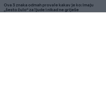
Ova 3 znaka odmah provale kakav je ko: Imaju
„šesto čulo“ za ljude i nikad ne griješe
Saznaj više
VIJESTI