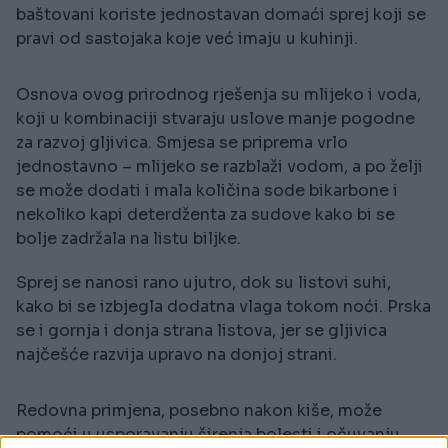
baštovani koriste jednostavan domaći sprej koji se
pravi od sastojaka koje već imaju u kuhinji.
Osnova ovog prirodnog rješenja su mlijeko i voda,
koji u kombinaciji stvaraju uslove manje pogodne
za razvoj gljivica. Smjesa se priprema vrlo
jednostavno – mlijeko se razblaži vodom, a po želji
se može dodati i mala količina sode bikarbone i
nekoliko kapi deterdženta za sudove kako bi se
bolje zadržala na listu biljke.
Sprej se nanosi rano ujutro, dok su listovi suhi,
kako bi se izbjegla dodatna vlaga tokom noći. Prska
se i gornja i donja strana listova, jer se gljivica
najčešće razvija upravo na donjoj strani.
Redovna primjena, posebno nakon kiše, može
pomoći u usporavanju širenja bolesti i očuvanju