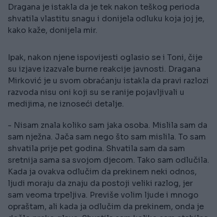
Dragana je istakla da je tek nakon teškog perioda
shvatila vlastitu snagu i donijela odluku koja joj je,
kako kaže, donijela mir.
Ipak, nakon njene ispovijesti oglasio se i Toni, čije
su izjave izazvale burne reakcije javnosti. Dragana
Mirković je u svom obraćanju istakla da pravi razlozi
razvoda nisu oni koji su se ranije pojavljivali u
medijima, ne iznoseći detalje.
- Nisam znala koliko sam jaka osoba. Mislila sam da
sam nježna. Jača sam nego što sam mislila. To sam
shvatila prije pet godina. Shvatila sam da sam
sretnija sama sa svojom djecom. Tako sam odlučila.
Kada ja ovakva odlučim da prekinem neki odnos,
ljudi moraju da znaju da postoji veliki razlog, jer
sam veoma trpeljiva. Previše volim ljude i mnogo
opraštam, ali kada ja odlučim da prekinem, onda je