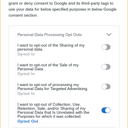
grant or deny consent to Google and its third-party tags to
use your data for below specified purposes in below Google
consent section.
Personal Data Processing Opt Outs
U novoj objavi iznio je i dodatne optužbe na račun
bivše supruge.
I want to opt-out of the Sharing of my
personal data.
Opted In
- Gdje je ta trudnica? Koliko si platila da me pljuju?
Aaa, nema trudnice, a ni bebe... Da, da, tužan period
I want to opt-out of the Sale of my
Personal Data.
jer nema ko da te objasni. Dosta je foliranja, sram te
Opted In
bilo, platila si da me pljuju - napisao je Toni Bijelić.
I want to opt-out of processing my
Personal Data for Targeted Advertising.
Opted In
I want to opt-out of Collection, Use,
Retention, Sale, and/or Sharing of my
Personal Data that Is Unrelated with the
Purposes for which it was collected.
#Dragana Mirković
Opted Out