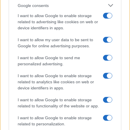
Google consents
POVEZANO
I want to allow Google to enable storage
related to advertising like cookies on web or
Kiosk
device identifiers in apps.
I want to allow my user data to be sent to
Google for online advertising purposes.
HRVATSKA POLICIJA OTKRILA:
Toni Bijelić mrtav pijan izazvao
udes, a potom pokušao da slaže u
I want to allow Google to send me
Show
istrazi
personalized advertising.
I want to allow Google to enable storage
related to analytics like cookies on web or
RODOM IZ BiH: Evo iz kojeg je
device identifiers in apps.
sela Toni Bijelić
I want to allow Google to enable storage
related to functionality of the website or app.
I want to allow Google to enable storage
related to personalization.