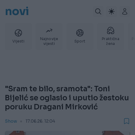
novi
Najnovije
Praktična
P
Vijesti
Sport
vijesti
žena
"Sram te bilo, sramota": Toni
Bijelić se oglasio i uputio žestoku
poruku Dragani Mirković
Show
17.06.26. 12:04