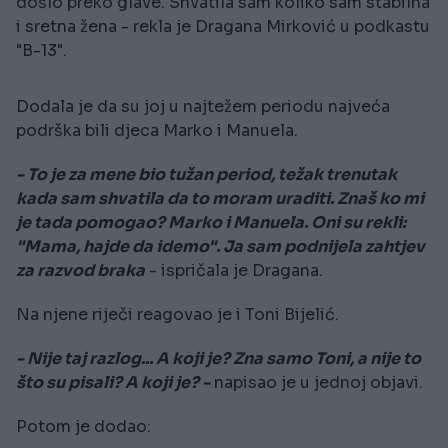
došlo preko glave. Shvatila sam koliko sam stabilna
i sretna žena - rekla je Dragana Mirković u podkastu
"B-13".
Dodala je da su joj u najtežem periodu najveća
podrška bili djeca Marko i Manuela.
- To je za mene bio tužan period, težak trenutak
kada sam shvatila da to moram uraditi. Znaš ko mi
je tada pomogao? Marko i Manuela. Oni su rekli:
"Mama, hajde da idemo". Ja sam podnijela zahtjev
za razvod braka
- ispričala je Dragana.
Na njene riječi reagovao je i Toni Bijelić.
- Nije taj razlog... A koji je? Zna samo Toni, a nije to
što su pisali? A koji je? -
napisao je u jednoj objavi.
Potom je dodao: