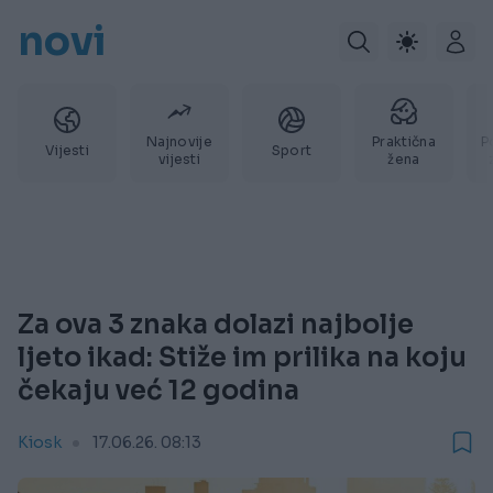
novi
Najnovije
Praktična
P
Vijesti
Sport
vijesti
žena
Za ova 3 znaka dolazi najbolje
ljeto ikad: Stiže im prilika na koju
čekaju već 12 godina
Kiosk
17.06.26. 08:13