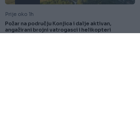
Prije oko 1h
Požar na području Konjica i dalje aktivan,
angažirani brojni vatrogasci i helikopteri
Saznaj više