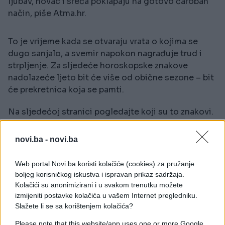
ljubav, novac i sreća poklapaju na gotovo čaroban
način, piše Atma.hr.
To je vrijeme kada se otvaraju vrata o kojima se
dugo sanjalo, a svemir napokon nagrađuje trud i
strpljenje. Za sljedeće horoskopske znakove
nadolazeće ljeto bit će više od obične sezone – bit
će prekretnica koja se pamti.
Na sljedećoj stranici pogledajte koji su to znakovi.
novi.ba -
novi.ba
Web portal Novi.ba koristi kolačiće (cookies) za pružanje
boljeg korisničkog iskustva i ispravan prikaz sadržaja.
Kolačići su anonimizirani i u svakom trenutku možete
izmijeniti postavke kolačića u vašem Internet pregledniku.
Slažete li se sa korištenjem kolačića?
#astrologija
Please note that this website/app uses one or more Google