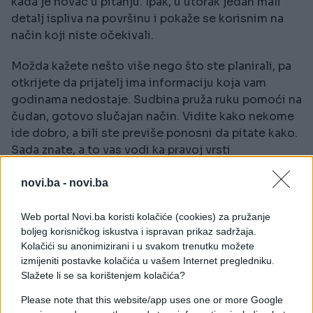
kada je novac u pitanju. Ipak, u utorak jedan mali
detalj ispliva na površinu i pokaže se korisnim na
način koji niste očekivali.
Možda kažete nešto više nego što ste planirali, pa
otkrijete da prijatelj ima informaciju koja vam
godinama nedostaje. Sudbina pruža ruku pomoći na
čudan, gotovo slučajan način. Vidite kako nekome
ide dobro, a bili ste previše ponosni da pitate kako.
Sada znate, a to vas vodi ka pravoj vrsti
finansijskog izobilja.
novi.ba -
novi.ba
Šta zaista znači izobilje za ova četiri znaka
Web portal Novi.ba koristi kolačiće (cookies) za pružanje
Izobilje i sreća 16. juna ne mjere se brojem stvari
boljeg korisničkog iskustva i ispravan prikaz sadržaja.
koje posjedujete, već kvalitetom trenutaka i
Kolačići su anonimizirani i u svakom trenutku možete
odnosa koje gradite tog dana. Riječ je o
izmijeniti postavke kolačića u vašem Internet pregledniku.
Slažete li se sa korištenjem kolačića?
prisutnosti, a ne o gomilanju.
Please note that this website/app uses one or more Google
Rak: kraj jedne stvari postaje neočekivan poklon