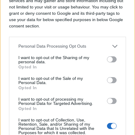
services and may gather and store information including but
not limited to your visit or usage behaviour. You may click to
Nešto se naglo završava i tjera vas da shvatite kako
grant or deny consent to Google and its third-party tags to
nemate snage da krećete od nule tamo gdje ste se
use your data for below specified purposes in below Google
osjećali sigurno. Venera u Lavu podsjeća vas da
consent section.
poštujete sebe i da jedan gubitak ne briše sve.
Za vas izobilje nikada nije bilo u skupljanju
Personal Data Processing Opt Outs
predmeta. Uvijek se radilo o uspomenama i ljudima.
I want to opt-out of the Sharing of my
Pregrupisali ste se onako kako je odavno trebalo.
personal data.
Opted In
Fokusirate se na ono što vam donosi radost.
Oproštaj sada liči na poklon s neba. Umjesto tuge,
I want to opt-out of the Sale of my
osjećate zahvalnost.
Personal Data.
Opted In
Jarac: tijelo vam šalje poruku koju više ne
I want to opt-out of processing my
ignorišete
Personal Data for Targeted Advertising.
Opted In
Privlačite bolje zdravlje 16. juna. Vijesti o nekoj
I want to opt-out of Collection, Use,
bliskoj osobi podsjećaju vas da briga o tijelu mora
Retention, Sale, and/or Sharing of my
Personal Data that Is Unrelated with the
biti na vrhu liste prioriteta. Uran u Blizancima
Purposes for which it was collected.