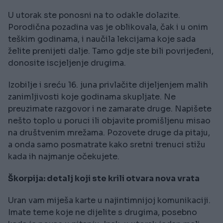
U utorak ste ponosni na to odakle dolazite.
Porodična pozadina vas je oblikovala, čak i u onim
teškim godinama, i naučila lekcijama koje sada
želite prenijeti dalje. Tamo gdje ste bili povrijeđeni,
donosite iscjeljenje drugima.
Izobilje i sreću 16. juna privlačite dijeljenjem malih
zanimljivosti koje godinama skupljate. Ne
preuzimate razgovor i ne zamarate druge. Napišete
nešto toplo u poruci ili objavite promišljenu misao
na društvenim mrežama. Pozovete druge da pitaju,
a onda samo posmatrate kako sretni trenuci stižu
kada ih najmanje očekujete.
Škorpija: detalj koji ste krili otvara nova vrata
Uran vam miješa karte u najintimnijoj komunikaciji.
Imate teme koje ne dijelite s drugima, posebno