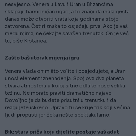
nesvjesno. Venera u Lavu i Uran u Blizancima
sklapaju harmoničan ugao, a to znači da mala gesta
danas može otvoriti vrata koja godinama stoje
zatvorena. Četiri znaka to osjećaju prva. Ako je vaš
među njima, ne čekajte savršen trenutak. On je već
tu, piše Krstarica.
Zašto baš utorak mijenja igru
Venera vlada onim što volite i posjedujete, a Uran
unosi element iznenađenja. Spoj ova dva planeta
stvara atmosferu u kojoj sitne odluke nose veliku
težinu. Ne morate praviti dramatične najave.
Dovoljno je da budete prisutni u trenutku i da
reagujete iskreno. Upravo tu se krije trik koji većina
ljudi propusti jer čeka nešto spektakularno.
Bik: stara priča koju dijelite postaje vaš adut