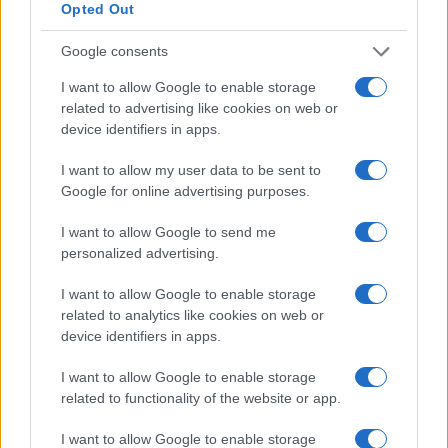
donosi taj mali šok koji vas pokreće.
Opted Out
Google consents
Ne izbjegavate teretanu i ne krijete da želite jesti
zdravije kada ste u društvu. Što više dobre energije
I want to allow Google to enable storage
privlačite, to je veći vaš uticaj na druge. Danas ne
related to advertising like cookies on web or
pravite glasne najave. Male, vidljive promjene
device identifiers in apps.
govore više od svake izjave.
I want to allow my user data to be sent to
Google for online advertising purposes.
Koji od ova četiri znaka je vaš i koja vas je sitnica
nedavno vratila na pravi put? Podijelite u
I want to allow Google to send me
komentarima, neko će se sigurno prepoznati u
personalized advertising.
vašoj priči.
I want to allow Google to enable storage
related to analytics like cookies on web or
device identifiers in apps.
I want to allow Google to enable storage
related to functionality of the website or app.
#horoskop
I want to allow Google to enable storage