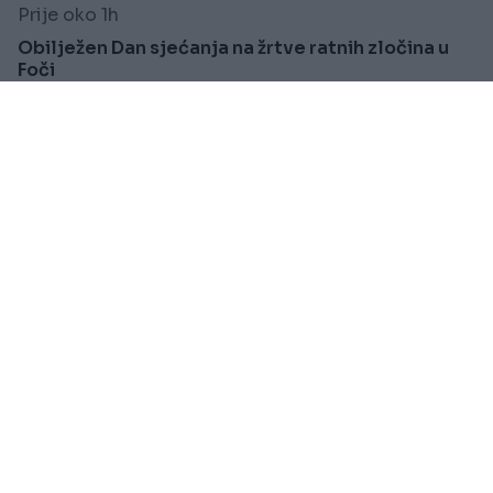
Prije oko 1h
Obilježen Dan sjećanja na žrtve ratnih zločina u
Foči
Saznaj više
KIOSK