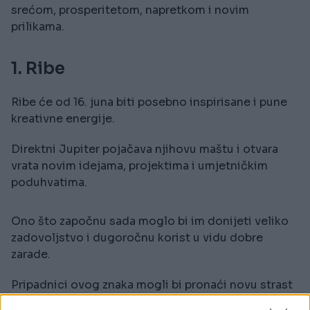
srećom, prosperitetom, napretkom i novim
prilikama.
1. Ribe
Ribe će od 16. juna biti posebno inspirisane i pune
kreativne energije.
Direktni Jupiter pojačava njihovu maštu i otvara
vrata novim idejama, projektima i umjetničkim
poduhvatima.
Ono što započnu sada moglo bi im donijeti veliko
zadovoljstvo i dugoročnu korist u vidu dobre
zarade.
Pripadnici ovog znaka mogli bi pronaći novu strast
ili aktivnost koja će ih potpuno zaokupiti i udaljiti