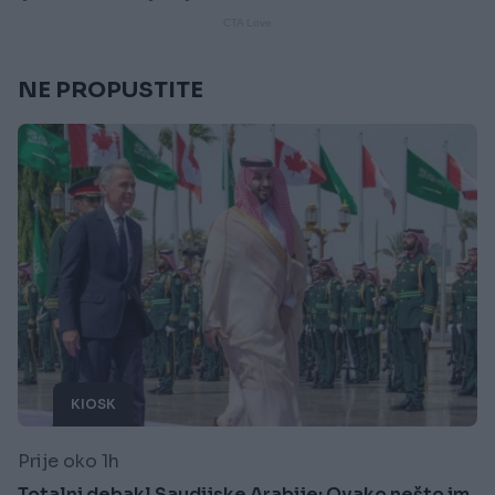
NE PROPUSTITE
KIOSK
Prije oko 1h
Totalni debakl Saudijske Arabije: Ovako nešto im