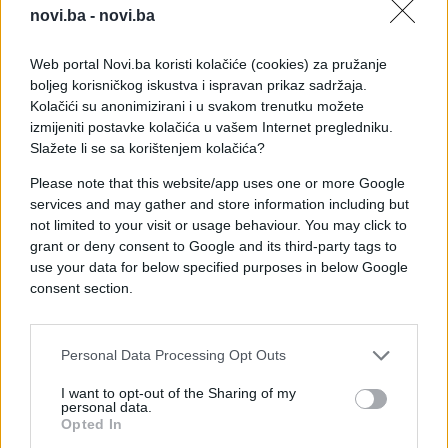
od svakodnevnog stresa.
novi.ba -
novi.ba
Osjećaj ispunjenosti bit će toliko snažan da će
Web portal Novi.ba koristi kolačiće (cookies) za pružanje
mnogi imati utisak da im se sreća jednostavno
boljeg korisničkog iskustva i ispravan prikaz sadržaja.
osmjehnula.
Kolačići su anonimizirani i u svakom trenutku možete
izmijeniti postavke kolačića u vašem Internet pregledniku.
NASTAVAK JE NA SLJEDEĆOJ STRANICI--->>>
Slažete li se sa korištenjem kolačića?
Please note that this website/app uses one or more Google
services and may gather and store information including but
not limited to your visit or usage behaviour. You may click to
grant or deny consent to Google and its third-party tags to
use your data for below specified purposes in below Google
consent section.
Personal Data Processing Opt Outs
#horoskop
#astrologija
I want to opt-out of the Sharing of my
personal data.
Opted In