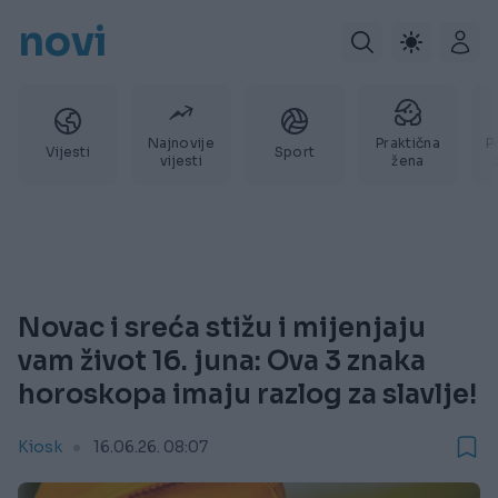
novi
Najnovije
Praktična
P
Vijesti
Sport
vijesti
žena
Novac i sreća stižu i mijenjaju
vam život 16. juna: Ova 3 znaka
horoskopa imaju razlog za slavlje!
Kiosk
16.06.26. 08:07