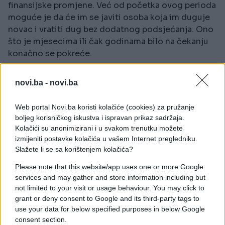
finansijske promjene. Već od početka ovog perioda
moguće je da će im se javiti osoba koja im duguje
novac i vratiti dug bez dodatnog podsjećanja. Ono
što je mjesecima ili čak godinama bilo na čekanju
konačno se pokreće.
Posebno povoljan period očekuje Jarčeve koji
novi.ba -
novi.ba
sarađuju s inostranstvom ili rade poslove povezane
sa zemljom, nekretninama, građevinom ili
Web portal Novi.ba koristi kolačiće (cookies) za pružanje
proizvodnjom hrane. Ponuda koja stiže mogla bi
boljeg korisničkog iskustva i ispravan prikaz sadržaja.
Kolačići su anonimizirani i u svakom trenutku možete
značajno poboljšati njihovu finansijsku situaciju.
izmijeniti postavke kolačića u vašem Internet pregledniku.
Slažete li se sa korištenjem kolačića?
Ako razmišljate o prodaji stana, kuće, zemljišta ili
automobila, astrolozi savjetuju da ne žurite. Kraj
Please note that this website/app uses one or more Google
juna mogao bi donijeti bolju cijenu nego što
services and may gather and store information including but
trenutno očekujete. Također, preporučuje se da o
not limited to your visit or usage behaviour. You may click to
grant or deny consent to Google and its third-party tags to
novcu i poslovnim planovima ne govorite previše
use your data for below specified purposes in below Google
ljudima iz okruženja, jer bi zavist mogla pokvariti
consent section.
dio pozitivne energije ovog perioda.