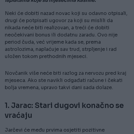
isplatama koje su mjesecima kasnile.
Neki će dobiti nazad novac koji su odavno otpisali,
drugi će potpisati ugovor za koji su mislili da
nikada neće biti realizovan, a treći će dobiti
neočekivani bonus ili dodatnu zaradu. Ovo nije
period čuda, već vrijeme kada se, prema
astrolozima, naplaćuje sav trud, strpljenje i rad
uložen tokom prethodnih mjeseci.
Novčanik više neće biti razlog za nervozu pred kraj
mjeseca. Ako ste navikli odgađati račune i čekati
bolja vremena, upravo takvi dani sada dolaze.
1. Jarac: Stari dugovi konačno se
vraćaju
Jarčevi će među prvima osjetiti pozitivne