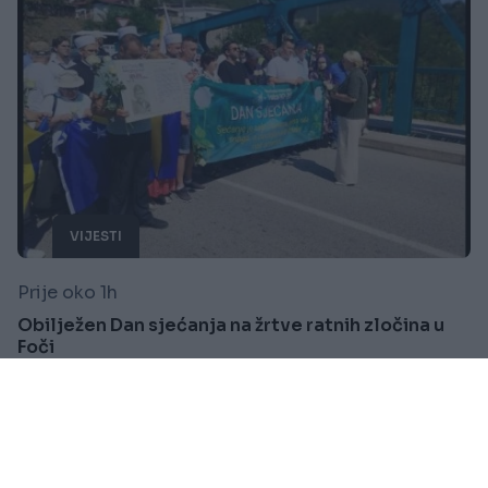
VIJESTI
Prije oko 1h
Obilježen Dan sjećanja na žrtve ratnih zločina u
Foči
Saznaj više