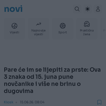
novi
Najnovije
Praktična
P
Vijesti
Sport
vijesti
žena
Pare će im se lijepiti za prste: Ova
3 znaka od 15. juna pune
novčanike i više ne brinu o
dugovima
Kiosk
15.06.26. 08:04