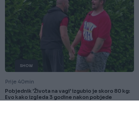
SHOW
Prije 40min
Pobjednik 'Života na vagi' izgubio je skoro 80 kg:
Evo kako izgleda 3 godine nakon pobjede
Saznaj više