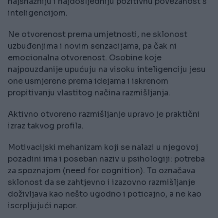
najsnažniju i najdosljedniju pozitivnu povezanost s
inteligencijom.
Ne otvorenost prema umjetnosti, ne sklonost
uzbuđenjima i novim senzacijama, pa čak ni
emocionalna otvorenost. Osobine koje
najpouzdanije upućuju na visoku inteligenciju jesu
one usmjerene prema idejama i iskrenom
propitivanju vlastitog načina razmišljanja.
Aktivno otvoreno razmišljanje upravo je praktični
izraz takvog profila.
Motivacijski mehanizam koji se nalazi u njegovoj
pozadini ima i poseban naziv u psihologiji: potreba
za spoznajom (need for cognition). To označava
sklonost da se zahtjevno i izazovno razmišljanje
doživljava kao nešto ugodno i poticajno, a ne kao
iscrpljujući napor.