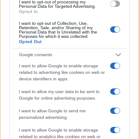
Promjenu mišljenja u javnosti ne smatraju
I want to opt-out of processing my
Personal Data for Targeted Advertising.
sramotom nego pokazateljem intelektualnog
Opted In
integriteta i spremnosti da slijede dokaze, a ne
vlastiti identitet. Osim toga, namjerno traže
I want to opt-out of Collection, Use,
Retention, Sale, and/or Sharing of my
razgovore s ljudima različitih profesionalnih
Personal Data that Is Unrelated with the
Purposes for which it was collected.
iskustava, različitih uvjerenja i životnih puteva. Ne
Opted Out
kako bi pobijedili u raspravi, nego kako bi otkrili
vlastite slijepe točke.
Google consents
I want to allow Google to enable storage
Izvana takvo ponašanje može izgledati kao
related to advertising like cookies on web or
neodlučnost ili manjak uvjerenja, no istraživanja
device identifiers in apps.
pokazuju suprotno.
I want to allow my user data to be sent to
Studija objavljena 2019. godine u časopisu
Google for online advertising purposes.
Personality and Individual Differences pokazala je
da i inteligencija i kognitivna fleksibilnost
I want to allow Google to send me
neovisno predviđaju intelektualnu poniznost,
personalized advertising.
posebno sposobnost poštovanja suprotnih
I want to allow Google to enable storage
mišljenja i spremnost na promjenu stavova kada se
related to analytics like cookies on web or