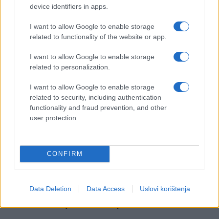
pojave novi dokazi.
device identifiers in apps.
Zanimljivo je da su istraživači otkrili
I want to allow Google to enable storage
kompenzacijski učinak: ili visoka inteligencija ili
related to functionality of the website or app.
visoka kognitivna fleksibilnost bile su dovoljne za
I want to allow Google to enable storage
razvoj intelektualne poniznosti. Nije bilo nužno
related to personalization.
imati obje osobine istodobno.
I want to allow Google to enable storage
Dva su puta vodila do istog ishoda, a oba su
related to security, including authentication
karakteristična za iznimno sposobne mislioce.
functionality and fraud prevention, and other
user protection.
Kako razviti naviku otvorenog razmišljanja
Najvažniji zaključak ovog velikog korpusa
CONFIRM
istraživanja ujedno je i najoptimističniji: aktivno
otvoreno razmišljanje nije nepromjenjiva osobina.
Longitudinalni podaci o potrebi za spoznajom
Data Deletion
Data Access
Uslovi korištenja
jasno pokazuju da okruženje u kojem ljudi žive i
rade snažno utječe na razvoj ove navike.