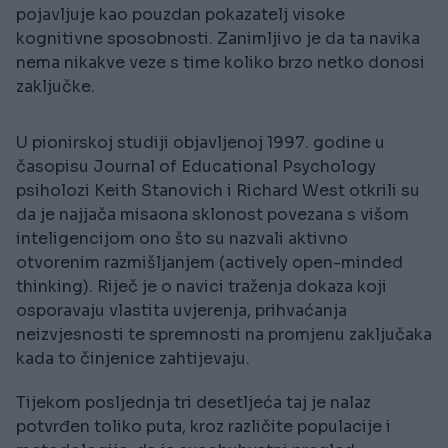
pojavljuje kao pouzdan pokazatelj visoke
kognitivne sposobnosti. Zanimljivo je da ta navika
nema nikakve veze s time koliko brzo netko donosi
zaključke.
U pionirskoj studiji objavljenoj 1997. godine u
časopisu Journal of Educational Psychology
psiholozi Keith Stanovich i Richard West otkrili su
da je najjača misaona sklonost povezana s višom
inteligencijom ono što su nazvali aktivno
otvorenim razmišljanjem (actively open-minded
thinking). Riječ je o navici traženja dokaza koji
osporavaju vlastita uvjerenja, prihvaćanja
neizvjesnosti te spremnosti na promjenu zaključaka
kada to činjenice zahtijevaju.
Tijekom posljednja tri desetljeća taj je nalaz
potvrđen toliko puta, kroz različite populacije i