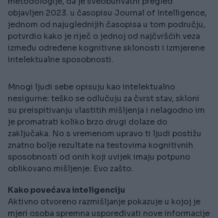
metodologije, da je sveobuhvatni pregled
objavljen 2023. u časopisu Journal of Intelligence,
jednom od najuglednijih časopisa u tom području,
potvrdio kako je riječ o jednoj od najčvršćih veza
između određene kognitivne sklonosti i izmjerene
intelektualne sposobnosti.
Mnogi ljudi sebe opisuju kao intelektualno
nesigurne: teško se odlučuju za čvrst stav, skloni
su preispitivanju vlastitih mišljenja i nelagodno im
je promatrati koliko brzo drugi dolaze do
zaključaka. No s vremenom upravo ti ljudi postižu
znatno bolje rezultate na testovima kognitivnih
sposobnosti od onih koji uvijek imaju potpuno
oblikovano mišljenje. Evo zašto.
Kako povećava inteligenciju
Aktivno otvoreno razmišljanje pokazuje u kojoj je
mjeri osoba spremna uspoređivati nove informacije