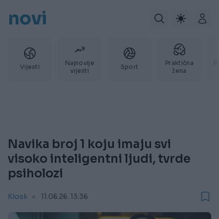
novi
Najnovije
Praktična
P
Vijesti
Sport
vijesti
žena
Navika broj 1 koju imaju svi
visoko inteligentni ljudi, tvrde
psiholozi
Kiosk
11.06.26. 13:36