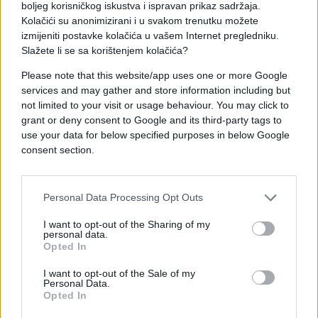
boljeg korisničkog iskustva i ispravan prikaz sadržaja.
prostoriji.
Kolačići su anonimizirani i u svakom trenutku možete
izmijeniti postavke kolačića u vašem Internet pregledniku.
Njihova nesigurnost znak je da njihov kognitivni
Slažete li se sa korištenjem kolačića?
sustav funkcionira ispravno i neprestano integrira
nove informacije umjesto da brani već zauzeti stav.
Please note that this website/app uses one or more Google
services and may gather and store information including but
not limited to your visit or usage behaviour. You may click to
Kako to izgleda u praksi
grant or deny consent to Google and its third-party tags to
Aktivno otvoreno razmišljanje očituje se kroz
use your data for below specified purposes in below Google
specifična ponašanja koja se mogu lako prepoznati,
consent section.
premda izvana ne izgledaju uvijek kao inteligencija.
Prije nego što iznesu mišljenje, osobe koje
Personal Data Processing Opt Outs
razmišljaju na ovaj način često se pitaju, svjesno ili
nesvjesno: “Što bi me zapravo moglo natjerati da
I want to opt-out of the Sharing of my
personal data.
promijenim mišljenje?”
Opted In
Ako ne mogu odgovoriti na to pitanje, prema
I want to opt-out of the Sale of my
Personal Data.
vlastitom stavu odnose se opreznije.
Opted In