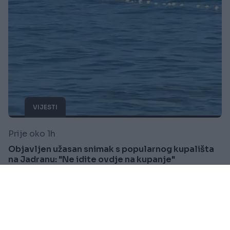
VIJESTI
Prije oko 1h
Objavljen užasan snimak s popularnog kupališta
na Jadranu: "Ne idite ovdje na kupanje"
Saznaj više