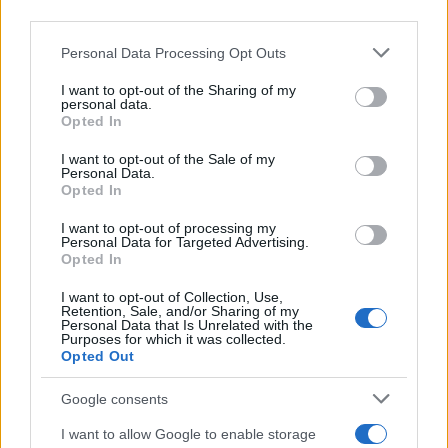
koji će vam donijeti nešto zaista sjajno. Već neko
vrijeme želite da se dogodi nešto magično, a
Personal Data Processing Opt Outs
tokom direktnog kretanja Urana izgleda da se to
konačno pokreće.
I want to opt-out of the Sharing of my
personal data.
Opted In
Nema potrebe da vas iko nagovara na bilo šta.
Vidite priliku i odmah preduzimate akciju. Uran je
I want to opt-out of the Sale of my
Personal Data.
vaša vladajuća planeta, a njegova transformativna
Opted In
energija tu je da vas podrži i učini da se osjećate
sigurnije u vezi sa svojim sljedećim korakom. Zato
I want to opt-out of processing my
Personal Data for Targeted Advertising.
samo naprijed.
Opted In
I want to opt-out of Collection, Use,
Retention, Sale, and/or Sharing of my
Personal Data that Is Unrelated with the
Purposes for which it was collected.
Opted Out
#horoskop
Google consents
I want to allow Google to enable storage