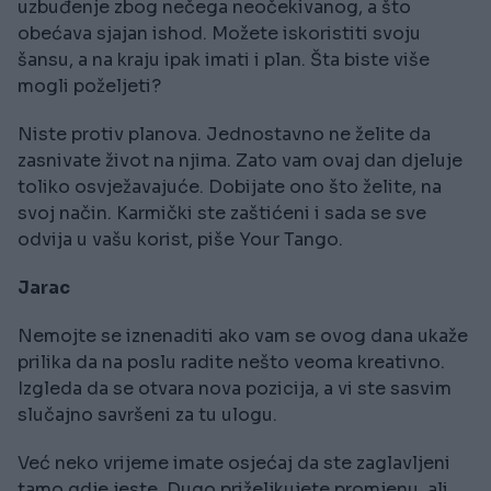
uzbuđenje zbog nečega neočekivanog, a što
obećava sjajan ishod. Možete iskoristiti svoju
šansu, a na kraju ipak imati i plan. Šta biste više
mogli poželjeti?
Niste protiv planova. Jednostavno ne želite da
zasnivate život na njima. Zato vam ovaj dan djeluje
toliko osvježavajuće. Dobijate ono što želite, na
svoj način. Karmički ste zaštićeni i sada se sve
odvija u vašu korist, piše Your Tango.
Jarac
Nemojte se iznenaditi ako vam se ovog dana ukaže
prilika da na poslu radite nešto veoma kreativno.
Izgleda da se otvara nova pozicija, a vi ste sasvim
slučajno savršeni za tu ulogu.
Već neko vrijeme imate osjećaj da ste zaglavljeni
tamo gdje jeste. Dugo priželjkujete promjenu, ali