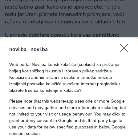
niste tačno znali kako da je sprovedete. To je u
redu jer Uran, planeta iznenadnih promjena, vodi
računa o detaljima i usmjerava vas u skladu s tim.
U srijedu dobijate ponudu koja vas definitivno
intrigira. Zapravo, mogla bi vam promijeniti život i, u
najvećoj mjeri, donijeti priliku za nevjerovatno
novi.ba -
novi.ba
kreativan rad. Nemojte dozvoliti da vam ova prilika
promakne.
Web portal Novi.ba koristi kolačiće (cookies) za pružanje
boljeg korisničkog iskustva i ispravan prikaz sadržaja.
Kolačići su anonimizirani i u svakom trenutku možete
Vodolija
izmijeniti postavke kolačića u vašem Internet pregledniku.
Slažete li se sa korištenjem kolačića?
Baš kada ste pomislili da sve ide dobro, pojavljuje
se prilika da stvari postanu još bolje. To je bilo
Please note that this website/app uses one or more Google
neočekivano, a ipak ste spremni za izazov. Trenutno
services and may gather and store information including but
ste karmički zaštićeni i izgleda da vam sve ide
not limited to your visit or usage behaviour. You may click to
grant or deny consent to Google and its third-party tags to
naruku.
use your data for below specified purposes in below Google
consent section.
Volite dobar izazov, naročito kada djeluje kao onaj