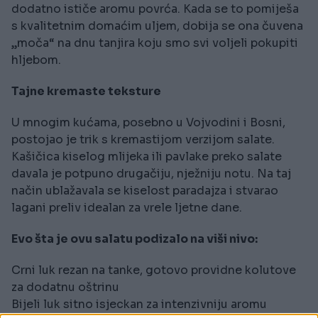
dodatno ističe aromu povrća. Kada se to pomiješa
s kvalitetnim domaćim uljem, dobija se ona čuvena
„moča“ na dnu tanjira koju smo svi voljeli pokupiti
hljebom.
Tajne kremaste teksture
U mnogim kućama, posebno u Vojvodini i Bosni,
postojao je trik s kremastijom verzijom salate.
Kašičica kiselog mlijeka ili pavlake preko salate
davala je potpuno drugačiju, nježniju notu. Na taj
način ublažavala se kiselost paradajza i stvarao
lagani preliv idealan za vrele ljetne dane.
Evo šta je ovu salatu podizalo na viši nivo:
Crni luk rezan na tanke, gotovo providne kolutove
za dodatnu oštrinu
Bijeli luk sitno isjeckan za intenzivniju aromu