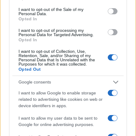
nije bila stvar u skupim sastojcima, već u pažnji i
I want to opt-out of the Sale of my
ljubavi. Svaka domaćica znala je da salata od
Personal Data.
Opted In
paradajza i krastavca nije samo prilog, već važan
dio stola. Bila je simbol porodičnog okupljanja,
I want to opt-out of processing my
Personal Data for Targeted Advertising.
trenutak mira nakon napornog radnog dana i
Opted In
podsjetnik na vrijeme kada smo uživali u
jednostavnim, a opet tako bogatim ukusima.
I want to opt-out of Collection, Use,
Retention, Sale, and/or Sharing of my
Personal Data that Is Unrelated with the
Ako želite oživjeti duh tog vremena, dovoljno je da
Purposes for which it was collected.
Opted Out
dodate taj jedan pomalo zaboravljeni sastojak i
uživate u ukusima koji bude najljepše uspomene.
Google consents
I want to allow Google to enable storage
related to advertising like cookies on web or
device identifiers in apps.
I want to allow my user data to be sent to
#salata
Google for online advertising purposes.