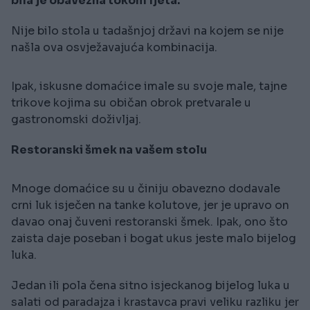
bila je obavezna tokom ljeta.
Nije bilo stola u tadašnjoj državi na kojem se nije
našla ova osvježavajuća kombinacija.
Ipak, iskusne domaćice imale su svoje male, tajne
trikove kojima su običan obrok pretvarale u
gastronomski doživljaj.
Restoranski šmek na vašem stolu
Mnoge domaćice su u činiju obavezno dodavale
crni luk isječen na tanke kolutove, jer je upravo on
davao onaj čuveni restoranski šmek. Ipak, ono što
zaista daje poseban i bogat ukus jeste malo bijelog
luka.
Jedan ili pola čena sitno isjeckanog bijelog luka u
salati od paradajza i krastavca pravi veliku razliku jer