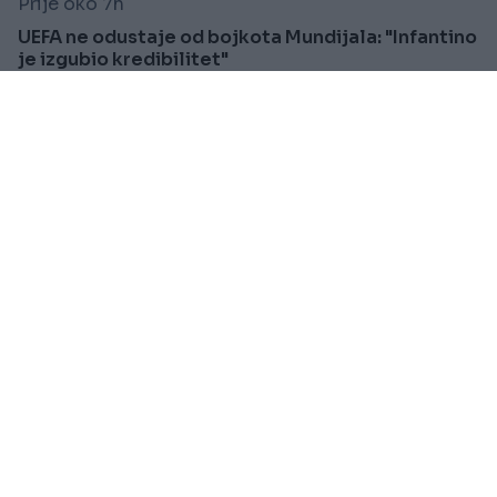
Prije oko 7h
UEFA ne odustaje od bojkota Mundijala: "Infantino
je izgubio kredibilitet"
Saznaj više
SVIJET