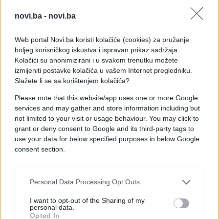
Mliječni dodaci poput pavlake ili kiselog mlijeka za
kremastu notu
novi.ba -
novi.ba
Svježe začinsko bilje, poput peršuna, za miris bašte
Dobro rashlađeno povrće jer se paradajz prije
Web portal Novi.ba koristi kolačiće (cookies) za pružanje
pripreme držao u hladu ili frižideru
boljeg korisničkog iskustva i ispravan prikaz sadržaja.
Kolačići su anonimizirani i u svakom trenutku možete
Formula za pravi domaći ukus
izmijeniti postavke kolačića u vašem Internet pregledniku.
Slažete li se sa korištenjem kolačića?
Ono što se danas često zanemaruje jeste dodatak
Please note that this website/app uses one or more Google
malo svježeg peršuna ili prstohvata začina za
services and may gather and store information including but
pojačavanje ukusa. Još jedna tajna krije se u dobro
not limited to your visit or usage behaviour. You may click to
rashlađenom paradajzu, jer hladno povrće iz bašte,
grant or deny consent to Google and its third-party tags to
kada se začini, daje onaj pravi domaći ukus koji se
use your data for below specified purposes in below Google
consent section.
teško može pronaći u modernim restoranima.
Ulje, malo začina, luk i ponekad pavlaka – to je bila
Personal Data Processing Opt Outs
jugoslovenska formula za savršenu salatu od
paradajza i krastavca.
I want to opt-out of the Sharing of my
personal data.
Opted In
Kada danas razmišljamo o toj kuhinji, shvatamo da