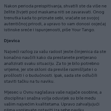
Nakon perioda preispitivanja, shvatili ste da više ne
želite živjeti pod maskama niti se zavaravati. Onog
trenutka kada to priznate sebi, vraćate se svojoj
autentičnoj prirodi, a upravo to vam donosi osjećaj
istinske sreće i ispunjenosti, piše Your Tango.
Djevica
Najveći razlog za vašu radost jeste činjenica da ste
konačno naučili kako da prestanete pretjerano
analizirati svaku situaciju. Za to je bilo potrebno
vrijeme, jer ste skloni da previše razmišljate i o
prošlosti i o budućnosti. Ipak, sada ste odlučili
staviti tačku na tu naviku.
Mjesec u Ovnu naglašava vaše najjače osobine, a
disciplina i snažna volja oduvijek su bile među
vašim najvećim kvalitetama. Upravo zahvaljujući
njima uspijevate ostaviti iza sebe naviku