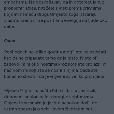
emocijama. Ne dozvoljavaju da ih opterećuju tuđi
problemi i stres, niti žele živjeti prema pravilima
koja im nameću drugi. Umjesto toga, stvaraju
vlastitu sreću i šire pozitivnu energiju na ljude oko
sebe.
Ovan
Posljednjih nekoliko godina mogli ste se osjećati
kao da ne pripadate tamo gdje jeste. Niste bili
zadovoljni ni okolnostima kroz koje ste prolazili ni
načinom na koji ste se nosili s njima. Sada ste
konačno shvatili da je vrijeme za veliku promjenu.
Mjesec 9. juna napušta Ribe i ulazi u vaš znak,
donoseći snažan nalet energije i optimizma.
Osjećate se snažnije jer ste napokon došli do
važnih spoznaja o sebi i svom životnom putu.