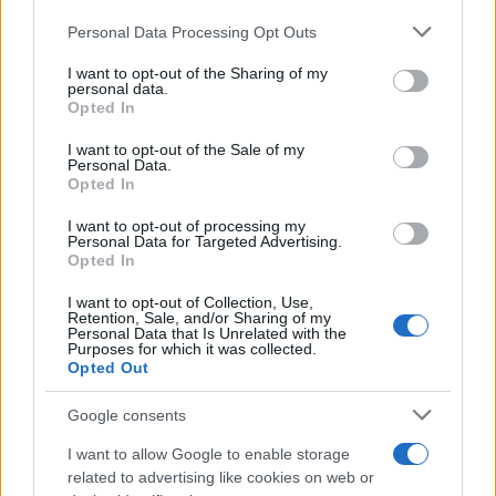
utisak da život koji živite nije u potpunosti vaš, ali
Personal Data Processing Opt Outs
sada shvatate da jeste i da je vrijeme da iz njega
izvučete ono najbolje.
I want to opt-out of the Sharing of my
personal data.
Opted In
Prihvatanje onoga što imate vraća vam osjećaj
kontrole i unutrašnje snage. Tokom ove snažne
I want to opt-out of the Sale of my
Personal Data.
lunacije otvarate se radosti i pozitivnim
Opted In
promjenama. Upravo ta promjena perspektive
omogućava sreći da ispuni vaš život, a vi osjećate
I want to opt-out of processing my
Personal Data for Targeted Advertising.
duboku zahvalnost zbog svega što vam dolazi.
Opted In
I want to opt-out of Collection, Use,
Retention, Sale, and/or Sharing of my
Personal Data that Is Unrelated with the
Purposes for which it was collected.
Opted Out
#horoskop
Google consents
I want to allow Google to enable storage
related to advertising like cookies on web or
POVEZANO