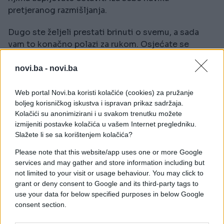
pretjeranog razmišljanja.
Dugo ste željeli prestati brinuti o svemu, a sada
vam to konačno polazi za rukom. Osjećate se
rasterećeno i opušteno, kao da ste na odmoru koji
vam je bio prijeko potreban. Sreća se polako, ali
novi.ba -
novi.ba
sigurno vraća u vaš život.
Web portal Novi.ba koristi kolačiće (cookies) za pružanje
Strijelac
boljeg korisničkog iskustva i ispravan prikaz sadržaja.
Kolačići su anonimizirani i u svakom trenutku možete
Osjećaj neizmjerne sreće dolazi vam jer ste naučili
izmijeniti postavke kolačića u vašem Internet pregledniku.
Slažete li se sa korištenjem kolačića?
živjeti u sadašnjem trenutku i prihvatati život
onakav kakav jeste. Predugo ste se borili protiv
Please note that this website/app uses one or more Google
okolnosti i pokušavali promijeniti ono što ne
services and may gather and store information including but
možete kontrolisati, zbog čega ste sebi uskraćivali
not limited to your visit or usage behaviour. You may click to
radost jednostavnog uživanja u svakodnevici.
grant or deny consent to Google and its third-party tags to
use your data for below specified purposes in below Google
consent section.
Mjesec u Ovnu budi vašu snažnu nezavisnu prirodu
i donosi osjećaj oslobađanja. Možda ste dugo imali