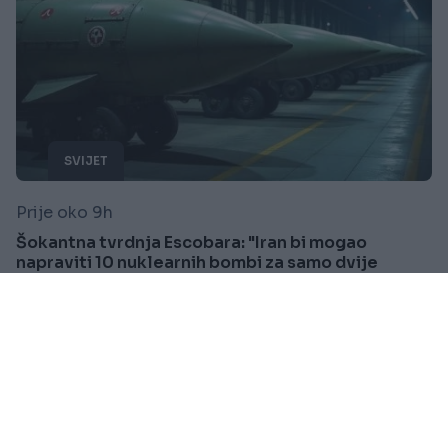
SVIJET
Prije oko 9h
Šokantna tvrdnja Escobara: "Iran bi mogao
napraviti 10 nuklearnih bombi za samo dvije
sedmice"
Saznaj više