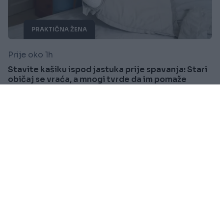
PRAKTIČNA ŽENA
Prije oko 1h
Stavite kašiku ispod jastuka prije spavanja: Stari
običaj se vraća, a mnogi tvrde da im pomaže
Saznaj više