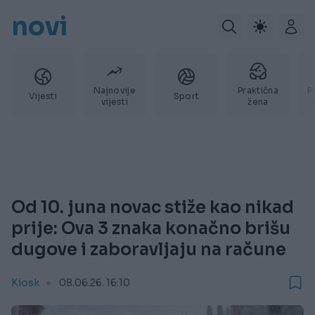
novi
Najnovije
Praktična
P
Vijesti
Sport
vijesti
žena
Od 10. juna novac stiže kao nikad
prije: Ova 3 znaka konačno brišu
dugove i zaboravljaju na račune
Kiosk
08.06.26. 16:10