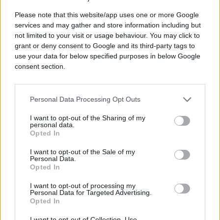
intuicija bit će posebno izražena, što može
Please note that this website/app uses one or more Google
rezultirati uspješnim poslovnim potezima i
services and may gather and store information including but
dodatnim prihodima.
not limited to your visit or usage behaviour. You may click to
grant or deny consent to Google and its third-party tags to
Nakon dužeg perioda neizvjesnosti, konačno dolazi
use your data for below specified purposes in below Google
vrijeme kada će računi prestati biti razlog za stres, a
consent section.
finansijska situacija postati mnogo stabilnija.
Vrijeme za predah
Personal Data Processing Opt Outs
I want to opt-out of the Sharing of my
Za Bikove, Lavove i Škorpije 10. jun mogao bi
personal data.
označiti početak mnogo mirnijeg i prosperitetnijeg
Opted In
razdoblja. Nakon brojnih izazova, zvijezde im sada
I want to opt-out of the Sale of my
donose priliku da lakše dišu, planiraju budućnost i
Personal Data.
Opted In
uživaju u plodovima svog rada.
I want to opt-out of processing my
Personal Data for Targeted Advertising.
Opted In
I want to opt-out of Collection, Use,