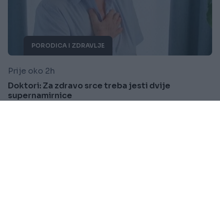
PORODICA I ZDRAVLJE
Prije oko 2h
Doktori: Za zdravo srce treba jesti dvije
supernamirnice
Saznaj više