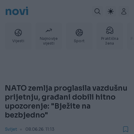
novi
Najnovije
Praktična
P
Vijesti
Sport
vijesti
žena
NATO zemlja proglasila vazdušnu
prijetnju, građani dobili hitno
upozorenje: "Bježite na
bezbjedno"
Svijet
08.06.26. 11:13