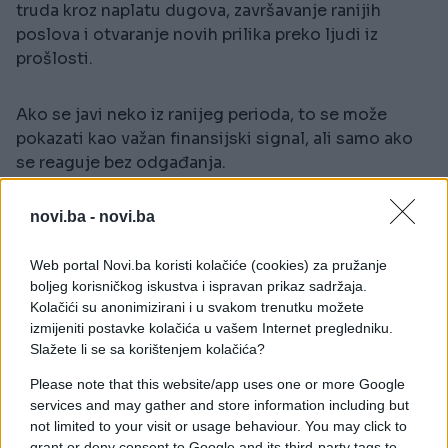
truda kroz naplatu dugova, završavanje ranijih
poslova i otvaranje novih prilika preko ljudi iz
prošlosti.
Ako se javi neko iz ranijeg perioda, to se može
pokazati kao važan finansijski signal, ali samo ako
se reaguje bez odgađanja.
novi.ba -
novi.ba
1. Bik
Web portal Novi.ba koristi kolačiće (cookies) za pružanje
Bikovi u junu mogu doći do novca koji su ranije već
boljeg korisničkog iskustva i ispravan prikaz sadržaja.
gotovo otpisali. To mogu biti stari dugovi, obećane
Kolačići su anonimizirani i u svakom trenutku možete
isplate ili procenat od ranije završenih poslova.
izmijeniti postavke kolačića u vašem Internet pregledniku.
Slažete li se sa korištenjem kolačića?
Druga polovina mjeseca donosi konkretne pozive
Please note that this website/app uses one or more Google
ili poruke, gdje je važno biti direktan i precizan u
services and may gather and store information including but
komunikaciji. Uspjeh zavisi od spremnosti da se
not limited to your visit or usage behaviour. You may click to
jasno iznese zahtjev, bez čekanja da druga strana
grant or deny consent to Google and its third-party tags to