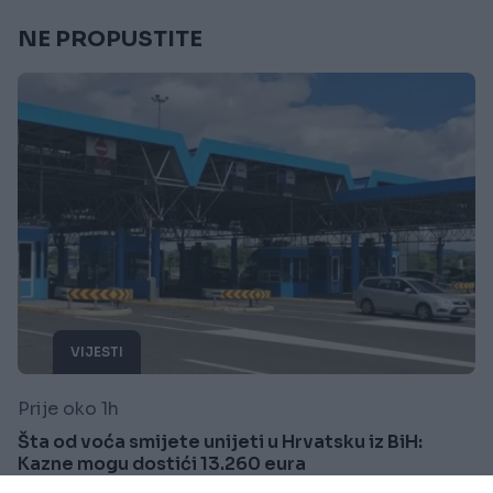
NE PROPUSTITE
VIJESTI
Prije oko 1h
Šta od voća smijete unijeti u Hrvatsku iz BiH:
Kazne mogu dostići 13.260 eura