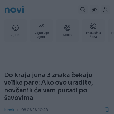
novi
Najnovije
Praktična
P
Vijesti
Sport
vijesti
žena
Do kraja juna 3 znaka čekaju
velike pare: Ako ovo uradite,
novčanik će vam pucati po
šavovima
Kiosk
08.06.26. 10:48