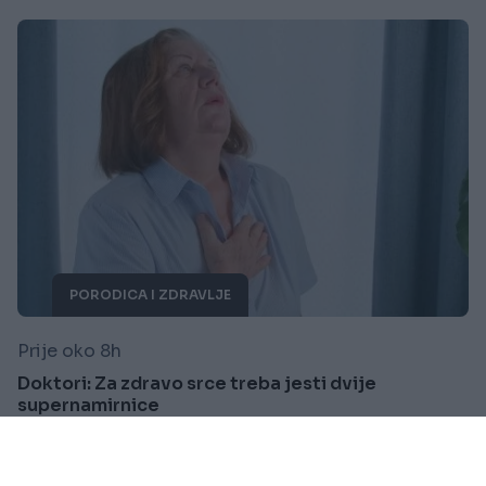
PORODICA I ZDRAVLJE
Prije oko 8h
Doktori: Za zdravo srce treba jesti dvije
supernamirnice
Saznaj više