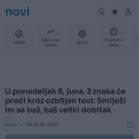
novi
Najnovije
Praktična
P
Vijesti
Sport
vijesti
žena
U ponedeljak 8, juna, 3 znaka će
proći kroz ozbiljan test: Smiješi
im se baš, baš veliki dobitak
Kiosk
08.06.26. 08:01