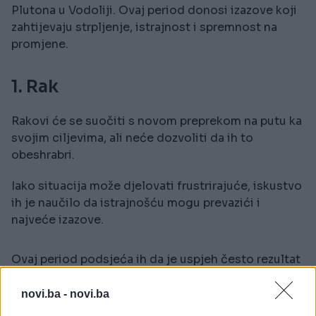
Plutona u Vodoliji. Ovaj period donosi izazove koji
zahtijevaju strpljenje, istrajnost i spremnost na
promjene.
1. Rak
Rakovi će se suočiti s novom preprekom na putu ka
svojim ciljevima, ali neće dozvoliti da ih to
obeshrabri.
Iako situacija može djelovati frustrirajuće, iskustvo
ih je naučilo da istrajnošću mogu prevazići i
najveće izazove.
Ovaj period podsjeća ih da je uspjeh često rezultat
strpljenja i upornosti.
novi.ba -
novi.ba
NASTAVAK JE NA SLJEDEĆOJ STRANICI--->>>