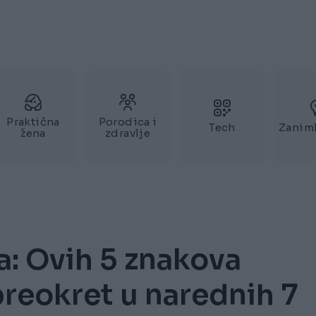
Praktična
Porodica i
Tech
Zaniml
žena
zdravlje
a: Ovih 5 znakova
preokret u narednih 7