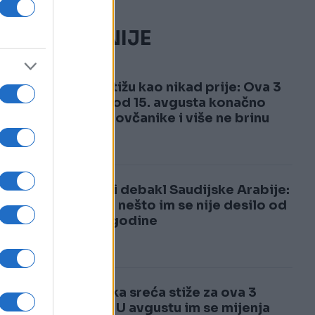
NAJČITANIJE
1
Pare stižu kao nikad prije: Ova 3
znaka od 15. avgusta konačno
pune novčanike i više ne brinu
2
Totalni debakl Saudijske Arabije:
Ovako nešto im se nije desilo od
1985. godine
Luđačka sreća stiže za ova 3
znaka: U avgustu im se mijenja