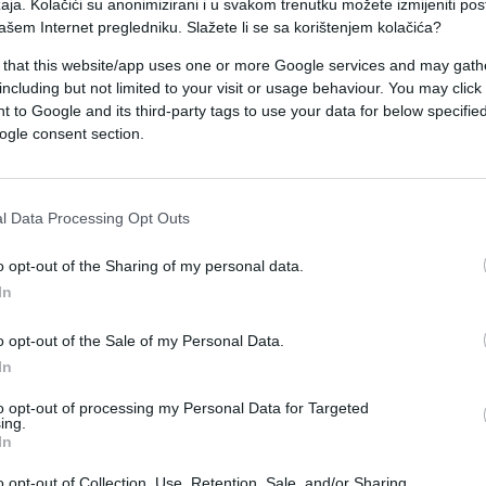
aja. Kolačići su anonimizirani i u svakom trenutku možete izmijeniti po
, isplate zaostalih potraživanja ili rješavanje
ašem Internet pregledniku. Slažete li se sa korištenjem kolačića?
 that this website/app uses one or more Google services and may gath
including but not limited to your visit or usage behaviour. You may click 
iđa najveći jednokratni priliv novca, dok bi Biko
 to Google and its third-party tags to use your data for below specifi
zarade. Lavovima se otvaraju prilike za napredovan
ogle consent section.
ahvaljujući jednom važnom pozivu ili poruci.
gađaju, a koji bi im mogao donijeti značajnu
l Data Processing Opt Outs
o opt-out of the Sharing of my personal data.
In
lovne prilike i dokumentaciju, jer upravo tu mnog
o opt-out of the Sale of my Personal Data.
a.
In
to opt-out of processing my Personal Data for Targeted
ing.
In
o opt-out of Collection, Use, Retention, Sale, and/or Sharing