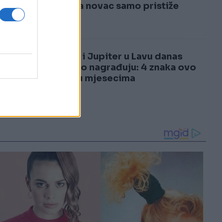
3
život, a novac samo pristiže
4
Sunce i Jupiter u Lavu danas
bogato nagrađuju: 4 znaka ovo
čekaju mjesecima