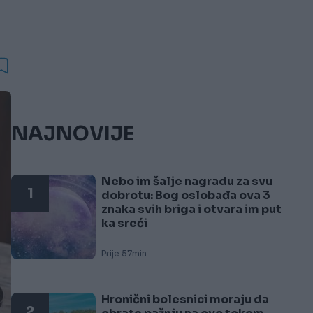
NAJNOVIJE
Nebo im šalje nagradu za svu
1
dobrotu: Bog oslobađa ova 3
znaka svih briga i otvara im put
ka sreći
Prije 57min
Hronični bolesnici moraju da
2