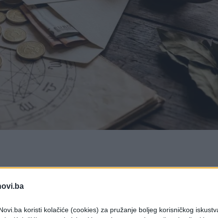
ane finansijske dobitke za pet horoskopskih
novi.ba
avovi, Škorpije i Jarčevi ulaze u period u kojem
ovi.ba koristi kolačiće (cookies) za pružanje boljeg korisničkog iskustv