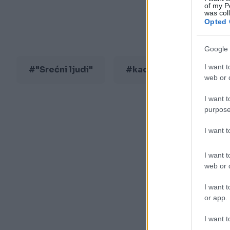
of my P
was col
Opted 
Google 
I want t
#"Srećni ljudi"
#kad si srećan
web or d
I want t
purpose
I want 
I want t
web or d
I want t
or app.
I want t