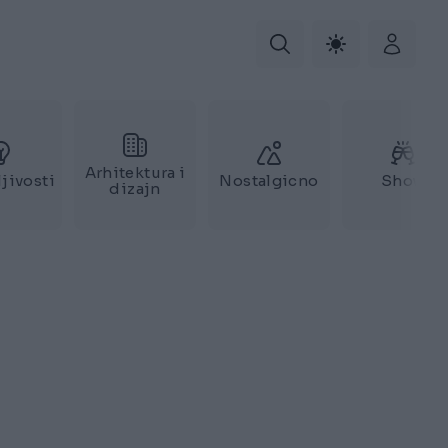
Arhitektura i
jivosti
Nostalgicno
Show
dizajn