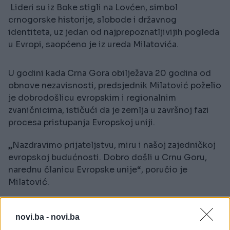
Lideri su iz Boke stigli na Lovćen, simbol
crnogorske historije, slobode i državnog
identiteta, uz jedan od najprepoznatljivijih pogleda
u Evropi, saopćeno je iz ureda Milatovića.
U godini kada Crna Gora obilježava 20 godina od
obnove nezavisnosti, predsjednik Milatović poželio
je dobrodošlicu evropskim i regionalnim
zvaničnicima, ističući da je zemlja u završnoj fazi
procesa pristupanja Evropskoj uniji.
„Nazdravimo prijateljstvu, miru i našoj zajedničkoj
evropskoj budućnosti. Dobro došli u Crnu Goru,
narednu članicu Evropske unije“, poručio je
Milatović.
Neformalna večera na Lovćenu bila je uvod u
novi.ba -
novi.ba
sutrašnji samit u Tivtu, koji se smatra jednim od