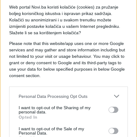
najznačajnijih međunarodnih događaja u Crnoj Gori
Web portal Novi.ba koristi kolačiće (cookies) za pružanje
od sticanja nezavisnosti.
boljeg korisničkog iskustva i ispravan prikaz sadržaja.
Kolačići su anonimizirani i u svakom trenutku možete
Crna Gora dočekuje evropske lidere kao država
izmijeniti postavke kolačića u vašem Internet pregledniku.
koja je najdalje odmakla u procesu evropskih
Slažete li se sa korištenjem kolačića?
integracija među zemljama regiona, ulazeći u
Please note that this website/app uses one or more Google
završnicu jednog od ključnih poglavlja svoje
services and may gather and store information including but
savremene historije.
not limited to your visit or usage behaviour. You may click to
grant or deny consent to Google and its third-party tags to
use your data for below specified purposes in below Google
consent section.
Personal Data Processing Opt Outs
#Crna Gora
#tivat
#EU
I want to opt-out of the Sharing of my
personal data.
Opted In
I want to opt-out of the Sale of my
Personal Data.