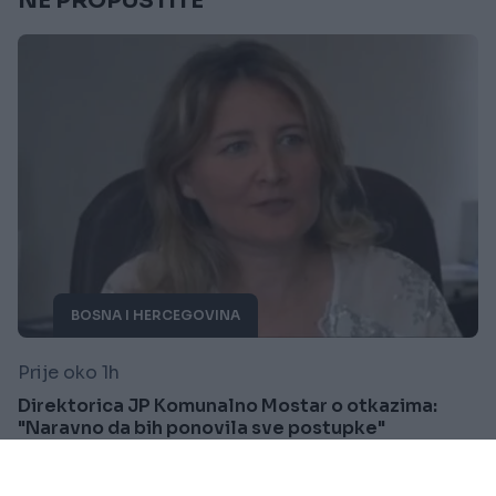
NE PROPUSTITE
BOSNA I HERCEGOVINA
Prije oko 1h
Direktorica JP Komunalno Mostar o otkazima:
"Naravno da bih ponovila sve postupke"
Saznaj više