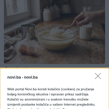
novi.ba -
novi.ba
Iako se smjesa za palačinke uglavnom smatra
jednostavnom, razlika između običnih i onih koje
Web portal Novi.ba koristi kolačiće (cookies) za pružanje
se tope u ustima često se krije u jednom
boljeg korisničkog iskustva i ispravan prikaz sadržaja.
neočekivanom sastojku koji većina ljudi već ima u
Kolačići su anonimizirani i u svakom trenutku možete
frižideru.
izmijeniti postavke kolačića u vašem Internet pregledniku.