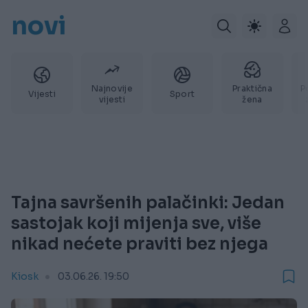
novi
Najnovije
Praktična
P
Vijesti
Sport
vijesti
žena
Tajna savršenih palačinki: Jedan
sastojak koji mijenja sve, više
nikad nećete praviti bez njega
Kiosk
03.06.26. 19:50