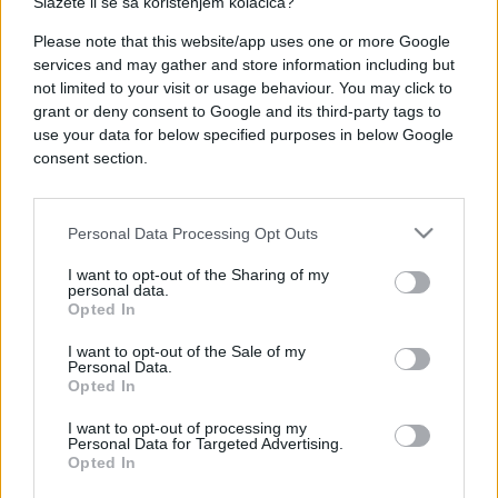
Slažete li se sa korištenjem kolačića?
Riječ je o kiseloj pavlaci, koja u potpunosti mijenja
teksturu tijesta i daje palačinkama mekoću i
Please note that this website/app uses one or more Google
services and may gather and store information including but
elastičnost koju je teško postići klasičnim
not limited to your visit or usage behaviour. You may click to
receptom.
grant or deny consent to Google and its third-party tags to
use your data for below specified purposes in below Google
Za razliku od mineralne vode koja smjesu samo
consent section.
privremeno “napuše”, pavlaka zahvaljujući masnoći
omekšava gluten i zadržava vlagu, pa palačinke
Personal Data Processing Opt Outs
ostaju mekane i dugo nakon pečenja.
I want to opt-out of the Sharing of my
Na pola litre mlijeka i dva jaja preporučuje se
personal data.
Opted In
dodati oko dvije kašike kisele pavlake, uz brašno,
malo soli, ulja i po želji gaziranu vodu.
I want to opt-out of the Sale of my
Personal Data.
Opted In
Važan korak je i odmaranje smjese prije pečenja, jer
upravo tada tijesto dobija punu strukturu i bolju
I want to opt-out of processing my
Personal Data for Targeted Advertising.
teksturu.
Opted In