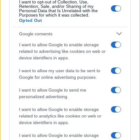
Ovaj mali trik mnogi smatraju ključnim za palačinke
I want to opt-out of Collection, Use,
Retention, Sale, and/or Sharing of my
koje ne pucaju i koje ostaju savršeno mekane i
Personal Data that Is Unrelated with the
Purposes for which it was collected.
savitljive.
Opted Out
Google consents
I want to allow Google to enable storage
related to advertising like cookies on web or
device identifiers in apps.
#palačinci
#smjesa
I want to allow my user data to be sent to
Google for online advertising purposes.
I want to allow Google to send me
personalized advertising.
I want to allow Google to enable storage
related to analytics like cookies on web or
device identifiers in apps.
I want to allow Google to enable storage