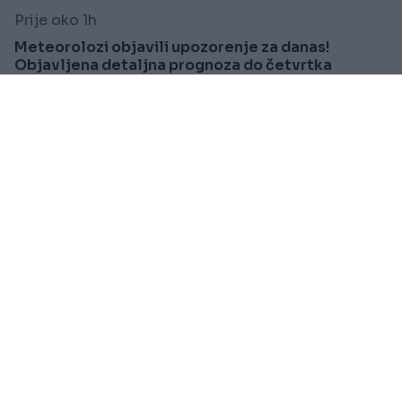
Prije oko 1h
Meteorolozi objavili upozorenje za danas!
Objavljena detaljna prognoza do četvrtka
Saznaj više
VIJESTI