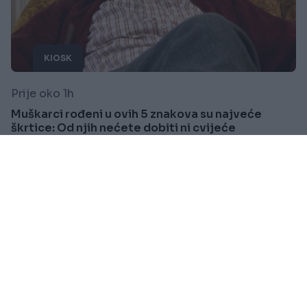
KIOSK
Prije oko 1h
Muškarci rođeni u ovih 5 znakova su najveće
škrtice: Od njih nećete dobiti ni cvijeće
Saznaj više