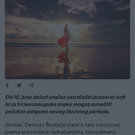
Od 10. juna dolazi snažan astrološki preokret koji
bi za tri horoskopska znaka mogao označiti
početak potpuno novog životnog perioda.
Strelac, Devica i Škorpija ulaze u fazu u kojoj se,
prema astrološkim tumačenjima, istovremeno