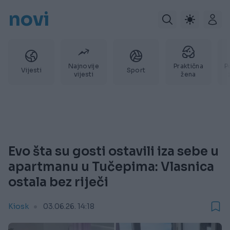
novi
Najnovije
Praktična
P
Vijesti
Sport
vijesti
žena
Evo šta su gosti ostavili iza sebe u
apartmanu u Tučepima: Vlasnica
ostala bez riječi
Kiosk
03.06.26. 14:18