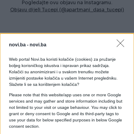
Pogledajte ovu objavu na Instagramu.
Objavu dijeli Tucepi (@apartmani_dasa_tucepi)
novi.ba -
novi.ba
Web portal Novi.ba koristi kolačiće (cookies) za pružanje
#apartman
#Hrvatska
boljeg korisničkog iskustva i ispravan prikaz sadržaja.
Kolačići su anonimizirani i u svakom trenutku možete
izmijeniti postavke kolačića u vašem Internet pregledniku.
POVEZANO
Slažete li se sa korištenjem kolačića?
Region
Please note that this website/app uses one or more Google
services and may gather and store information including but
not limited to your visit or usage behaviour. You may click to
grant or deny consent to Google and its third-party tags to
U Dalmaciji skuplje nego lani:
use your data for below specified purposes in below Google
Ovo su cijene noćenja u
consent section.
apartmanima
Region