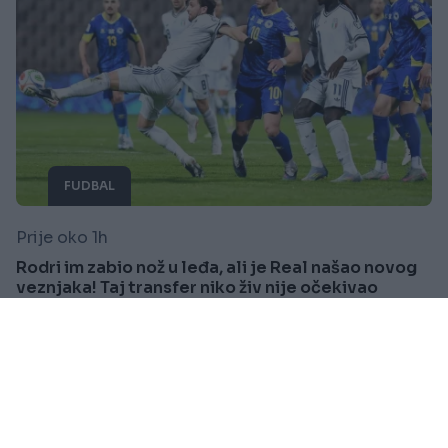
FUDBAL
Prije oko 1h
Rodri im zabio nož u leđa, ali je Real našao novog
veznjaka! Taj transfer niko živ nije očekivao
Saznaj više