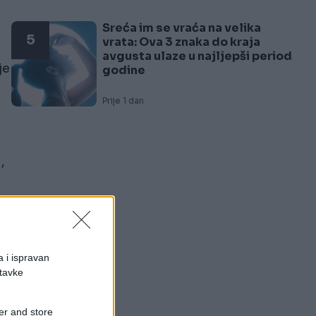
Sreća im se vraća na velika
5
vrata: Ova 3 znaka do kraja
avgusta ulaze u najljepši period
je
godine
Prije 1 dan
,
a
a i ispravan
stavke
er and store