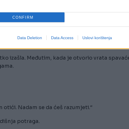
a. Prestala je razgovarati s prijateljima, izgubila
ako se pretvarala u sjenku osobe koju je nekada
CONFIRM
Data Deletion
Data Access
Uslovi korištenja
razan stan.
tko izašla. Međutim, kada je otvorio vrata spavać
ogama.
 otići. Nadam se da ćeš razumjeti.“
dišnja potraga.