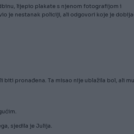
odbinu, lijepio plakate s njenom fotografijom i
 je nestanak policiji, ali odgovori koje je dobij
biti pronađena. Ta misao nije ublažila bol, ali m
gućim.
a, sjedila je Julija.