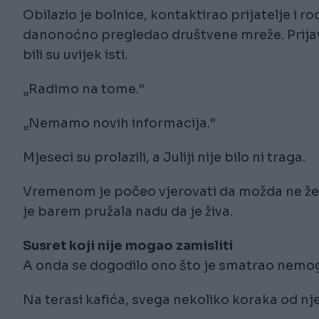
Obilazio je bolnice, kontaktirao prijatelje i r
danonoćno pregledao društvene mreže. Prijavio
bili su uvijek isti.
„Radimo na tome.“
„Nemamo novih informacija.“
Mjeseci su prolazili, a Juliji nije bilo ni traga.
Vremenom je počeo vjerovati da možda ne želi 
je barem pružala nadu da je živa.
Susret koji nije mogao zamisliti
A onda se dogodilo ono što je smatrao nemo
Na terasi kafića, svega nekoliko koraka od njeg