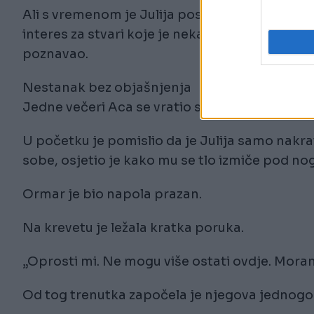
Ali s vremenom je Julija postajala sve udaljenij
interes za stvari koje je nekada voljela i pol
poznavao.
Nestanak bez objašnjenja
Jedne večeri Aca se vratio s posla i zatekao p
U početku je pomislio da je Julija samo nakra
sobe, osjetio je kako mu se tlo izmiče pod n
Ormar je bio napola prazan.
Na krevetu je ležala kratka poruka.
„Oprosti mi. Ne mogu više ostati ovdje. Moram
Od tog trenutka započela je njegova jednogo