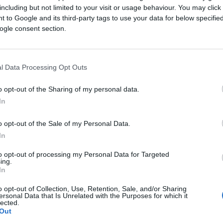
including but not limited to your visit or usage behaviour. You may click 
 to Google and its third-party tags to use your data for below specifi
ogle consent section.
dio oko sebe. Bio je siguran da bi taj smijeh
l Data Processing Opt Outs
o opt-out of the Sharing of my personal data.
In
o opt-out of the Sale of my Personal Data.
In
to opt-out of processing my Personal Data for Targeted
ing.
In
e, čvrsto stežući nalaz ultrazvuka. Svijet oko nje k
grafiju sretnih roditelja na zidu.
o opt-out of Collection, Use, Retention, Sale, and/or Sharing
ersonal Data that Is Unrelated with the Purposes for which it
lected.
Out