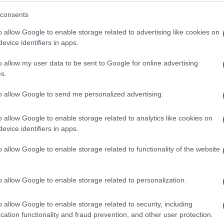
consents
o allow Google to enable storage related to advertising like cookies on
evice identifiers in apps.
spalo na bezbroj oštrih komadića. Doktor je odma
o allow my user data to be sent to Google for online advertising
isiljenog osmijeha.
s.
to allow Google to send me personalized advertising.
sto gdje ćete u tišini sjediti, moja vrata su vam
o allow Google to enable storage related to analytics like cookies on
evice identifiers in apps.
i joj glas mogao odati koliko je slomljena.
o allow Google to enable storage related to functionality of the website
ala je teška tišina. On je očajnički želio pomoći, al
se povlači u sebe, dok je svaki pokušaj razgovora
o allow Google to enable storage related to personalization.
o allow Google to enable storage related to security, including
ćemo proći kroz ovo.
cation functionality and fraud prevention, and other user protection.