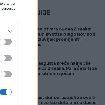
to grant or
ed purposes
NAJČITANIJE
1
Nebo se otvara za ova 2 znaka:
Do jeseni im stiže blagoslov koji
će im zauvijek promijeniti
sudbinu
2
Od 15. avgusta kreće najljepše
vrijeme za 3 znaka: Para će biti za
sve, a problemi rješeni
ao
4. august donosi uspjeh za ova 3
znaka – sve što dotaknu se danas