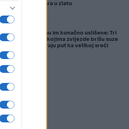
3
pretvara u zlato
4
Želje su im konačno uslišene: Tri
h
znaka kojima zvijezde brišu suze
i otvaraju put ka velikoj sreći
i