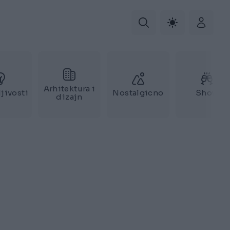
Arhitektura i
jivosti
Nostalgicno
Show
dizajn