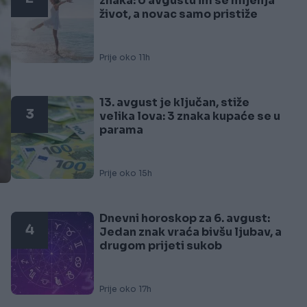
znaka: U avgustu im se mijenja
život, a novac samo pristiže
Prije oko 11h
13. avgust je ključan, stiže
3
velika lova: 3 znaka kupaće se u
parama
Prije oko 15h
Dnevni horoskop za 6. avgust:
4
Jedan znak vraća bivšu ljubav, a
drugom prijeti sukob
Prije oko 17h