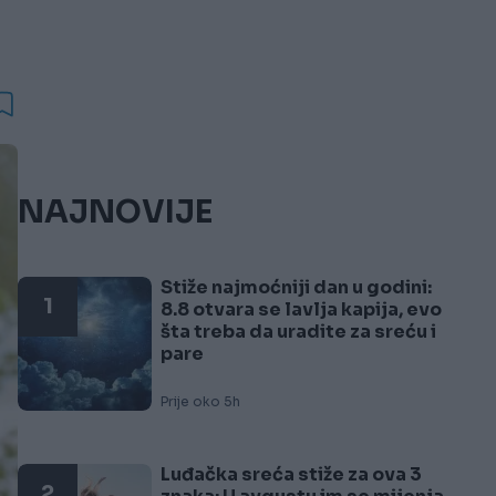
NAJNOVIJE
Stiže najmoćniji dan u godini:
1
8.8 otvara se lavlja kapija, evo
šta treba da uradite za sreću i
pare
Prije oko 5h
Luđačka sreća stiže za ova 3
2