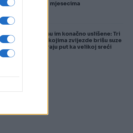
3
čekaju mjesecima
4
Želje su im konačno uslišene: Tri
znaka kojima zvijezde brišu suze
i otvaraju put ka velikoj sreći