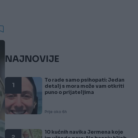
NAJNOVIJE
To rade samo psihopati: Jedan
1
detalj s mora može vam otkriti
puno o prijateljima
Prije oko 6h
10 kućnih navika Jermena koje
2