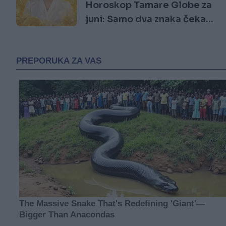
Horoskop Tamare Globe za
juni: Samo dva znaka čeka
ludačka sreća, a evo pred
kim su teške odluke