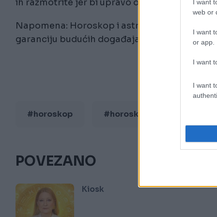
ih razmotrite jer bi upravo one mogle donijet
I want t
web or d
Napomena: Horoskop i astrološke prognoze slu
I want t
garanciju budućih događaja ili finansijskih rez
or app.
I want t
I want t
authenti
#horoskop
#horoskopski znak
POVEZANO
Kiosk