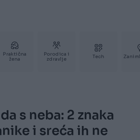
Praktična
Porodica i
Tech
Zaniml
žena
zdravlje
da s neba: 2 znaka
ike i sreća ih ne