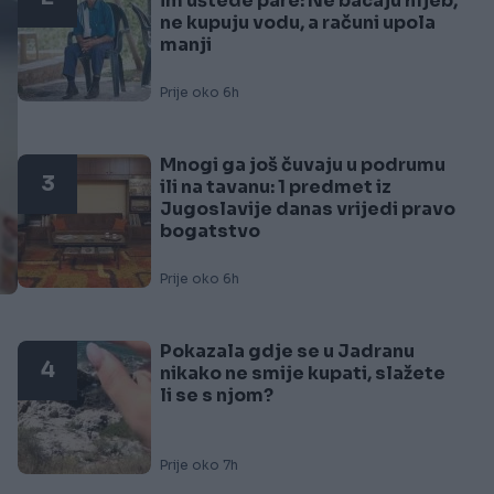
im uštede pare: Ne bacaju hljeb,
ne kupuju vodu, a računi upola
manji
Prije oko 6h
Mnogi ga još čuvaju u podrumu
3
ili na tavanu: 1 predmet iz
Jugoslavije danas vrijedi pravo
bogatstvo
Prije oko 6h
Pokazala gdje se u Jadranu
4
nikako ne smije kupati, slažete
li se s njom?
Prije oko 7h