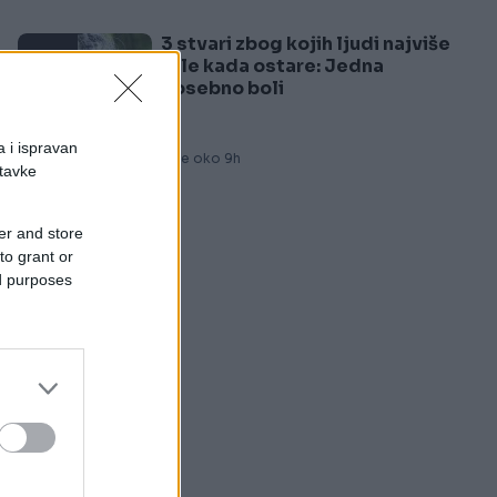
3 stvari zbog kojih ljudi najviše
5
žale kada ostare: Jedna
posebno boli
u.
a i ispravan
Prije oko 9h
stavke
er and store
to grant or
ed purposes