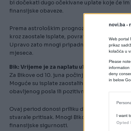
bi dočekati dugo očekivane uplate koje će im
finansijske obaveze.
novi.ba -
Prema astrološkim prognozama, novac bi mogao
kroz zaostale isplate, povrat dugovanja, bonus
Web portal N
Upravo zato mnogi pripadnici ovih znakova o
prikaz sadrž
kolačića u v
mjeseca.
Please note
Bik: Vrijeme je za naplatu uloženog truda
information 
deny consent
Za Bikove od 10. juna počinje period u kojem 
in below Go
Moguće su isplate zaostalih potraživanja, zav
obavljenog posla ili pozitivni pomaci vezani 
Persona
Ovaj period donosi priliku da se stabilizuje 
I want t
stvarale pritisak. Mnogi Bikovi konačno će osje
Opted 
finansijske sigurnosti.