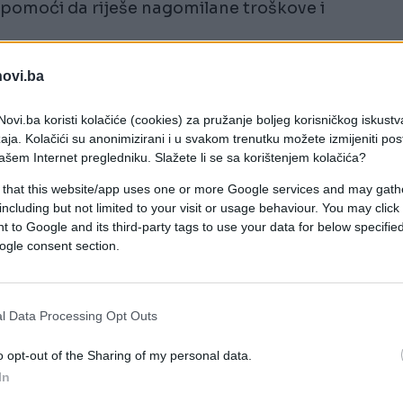
 pomoći da riješe nagomilane troškove i
novi.ba
 stići iz izvora na koje su gotovo zaboravili –
 ili poslovnu priliku koja dolazi u pravom trenutk
ovi.ba koristi kolačiće (cookies) za pružanje boljeg korisničkog iskustv
sjetiće veliko olakšanje tokom druge polovine
aja. Kolačići su anonimizirani i u svakom trenutku možete izmijeniti po
ašem Internet pregledniku. Slažete li se sa korištenjem kolačića?
 that this website/app uses one or more Google services and may gath
including but not limited to your visit or usage behaviour. You may click 
 to Google and its third-party tags to use your data for below specifi
se pokreću stvari koje su dugo bile na čekanju.
ogle consent section.
ršetak administrativnih procesa, naplata ranije
za prodaju imovine.
l Data Processing Opt Outs
kućni budžet i zatvore obaveze koje su mjesecima
o opt-out of the Sharing of my personal data.
titi da se njihov trud isplatio i da dolazi vrijeme
In