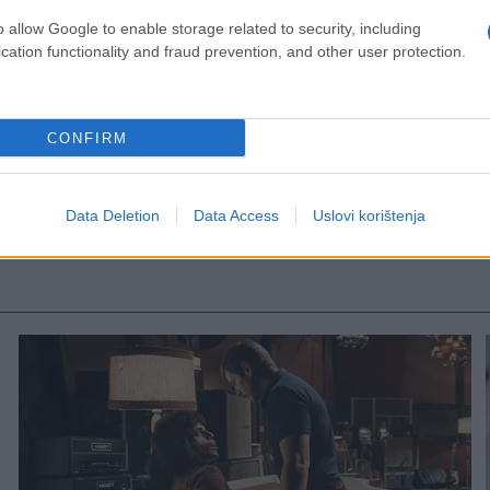
o allow Google to enable storage related to security, including
cation functionality and fraud prevention, and other user protection.
CONFIRM
Data Deletion
Data Access
Uslovi korištenja