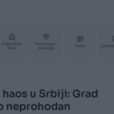
Praktična
Porodica i
Tech
Zaniml
žena
zdravlje
haos u Srbiji: Grad
ro neprohodan