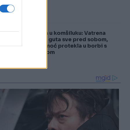
3
šoku!
4
Drama u komšiluku: Vatrena
stihija guta sve pred sobom,
cijela noć protekla u borbi s
požarom