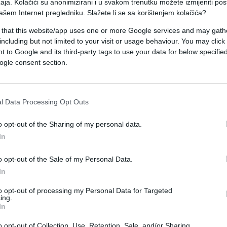
aja. Kolačići su anonimizirani i u svakom trenutku možete izmijeniti po
ašem Internet pregledniku. Slažete li se sa korištenjem kolačića?
 that this website/app uses one or more Google services and may gath
dje je zbog izrazito slabe vidljivosti saobraćaj bi
including but not limited to your visit or usage behaviour. You may click 
 nemoguće uslove za vožnju, zbog čega su nadležn
 to Google and its third-party tags to use your data for below specifi
ogle consent section.
om, Trstenikom, Sevojnom i drugim mjestima, dok j
l Data Processing Opt Outs
ješnjaka.
o opt-out of the Sharing of my personal data.
nije je upozorio na nestabilno vrijeme i mogućno
In
vina i grada. Meteorolozi najavljuju da će se
o opt-out of the Sale of my Personal Data.
In
to opt-out of processing my Personal Data for Targeted
ing.
In
o opt-out of Collection, Use, Retention, Sale, and/or Sharing