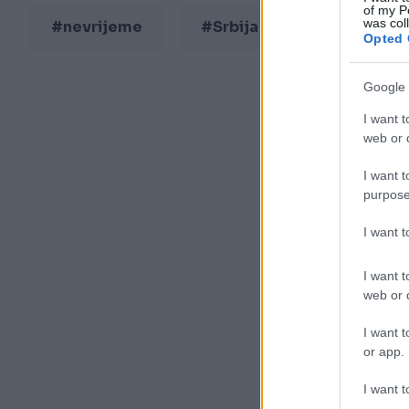
of my P
was col
#nevrijeme
#Srbija
Opted 
Google 
I want t
web or d
I want t
purpose
I want 
I want t
web or d
I want t
or app.
I want t