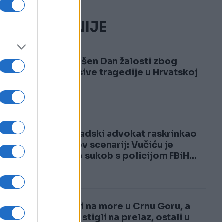
NAJČITANIJE
1
Proglašen Dan žalosti zbog
neopisive tragedije u Hrvatskoj
2
Beogradski advokat raskrinkao
Vučićev scenarij: Vučiću je
trebao sukob s policijom FBiH...
Krenuli na more u Crnu Goru, a
kad su stigli na prelaz, ostali u