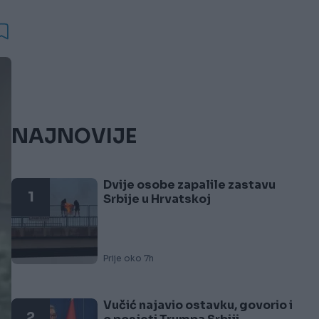
NAJNOVIJE
Dvije osobe zapalile zastavu
1
Srbije u Hrvatskoj
Prije oko 7h
Vučić najavio ostavku, govorio i
2