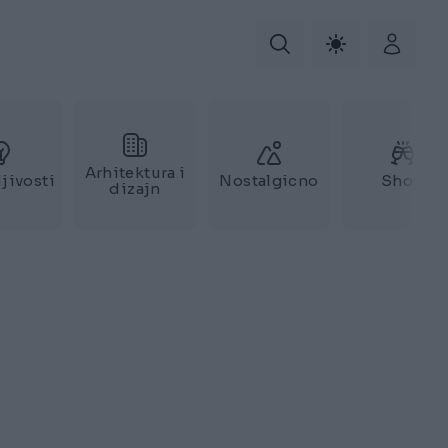
Arhitektura i
jivosti
Nostalgicno
Show
dizajn