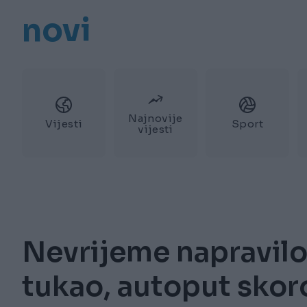
novi
Najnovije
Vijesti
Sport
vijesti
Nevrijeme napravilo 
tukao, autoput sko