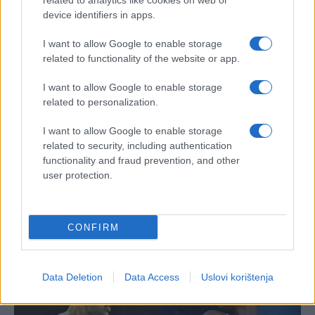
POVEZANO
related to analytics like cookies on web or
device identifiers in apps.
Sport
I want to allow Google to enable storage
related to functionality of the website or app.
Mučio se, tresao, molio, pa
I want to allow Google to enable storage
eliminisan: Ovo se na Roland
related to personalization.
Garrosu nije dogodilo 26 godina
Sport
I want to allow Google to enable storage
related to security, including authentication
functionality and fraud prevention, and other
user protection.
Šok u Parizu: Sinner ispao s
Roland Garrosa (VIDEO)
CONFIRM
Data Deletion
Data Access
Uslovi korištenja