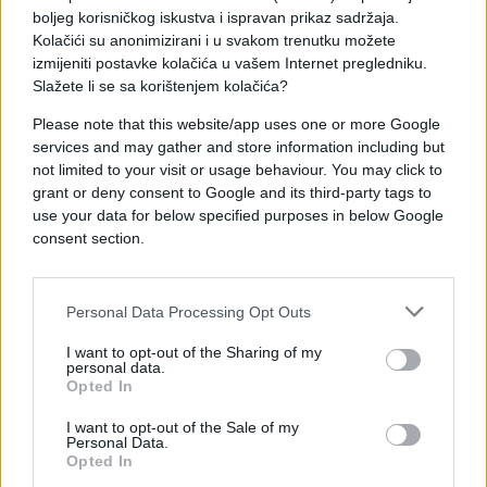
boljeg korisničkog iskustva i ispravan prikaz sadržaja.
Trudim se da gledam pozitivno, igrao sam dobro na
Kolačići su anonimizirani i u svakom trenutku možete
šljaci, osvojio sam tri turnira. Osećao sam se dobro
izmijeniti postavke kolačića u vašem Internet pregledniku.
i kada sam došao ovdje. Ali danas nije bilo suđeno.
Slažete li se sa korištenjem kolačića?
Mnogo toga je izazvalo ovaj problem. Ali eto,
Please note that this website/app uses one or more Google
dešava se. Potrebno mi je samo vrijeme sada da
services and may gather and store information including but
procesuiram šta je krenulo po zlu. I šta možemo da
not limited to your visit or usage behaviour. You may click to
uradimo prije Wimbledona, jer nam poslije toga
grant or deny consent to Google and its third-party tags to
dolaze važni turniri, Montreal, Cincinnati i US Open.
use your data for below specified purposes in below Google
consent section.
Da li si razmišljao da odustaneš u nekom
momentu?
Personal Data Processing Opt Outs
Kao što sam rekao, pustio sam četvrti set da se
I want to opt-out of the Sharing of my
oporavim, u petom je sve moguće. Bio sam u teškoj
personal data.
poziciji u četvrtom i petom setu. Nisam imao
Opted In
energije. Ne sjećam se kad sam se osjećao ovako
I want to opt-out of the Sale of my
slabo posljednji put. Ali to je što je. Probao sam da
Personal Data.
budem tu sa onim što imam, i ovo je bio maksimum
Opted In