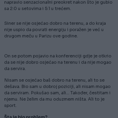
napravio senzacionalni preokret nakon što je gubio
sa 2:0 u setovima i 5:1 u trećem.
Siner se nije osjećao dobro na terenu, a do kraja
nije uspio da povrati energiju i poražen je već u
drugom meču u Parizu ove godine.
On se potom pojavio na konferenciji gdje je otkrio
da se nije dobro osjećao na terenu i da nije mogao
da servira.
Nisam se osjećao baš dobro na terenu, ali to se
dešava. Bio sam u dobroj poziciji, ali nisam mogao
da serviram. Pokušao sam, ali... Također, čestitam i
njemu. Ne želim da mu oduzmem ništa. Ali to je
sport.
Šta je bio problem?