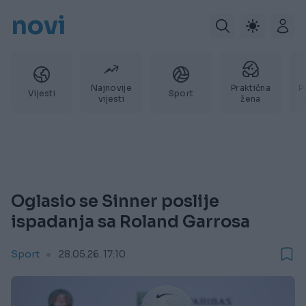
novi
Najnovije
Praktična
P
Vijesti
Sport
vijesti
žena
Oglasio se Sinner poslije
ispadanja sa Roland Garrosa
Sport
28.05.26. 17:10