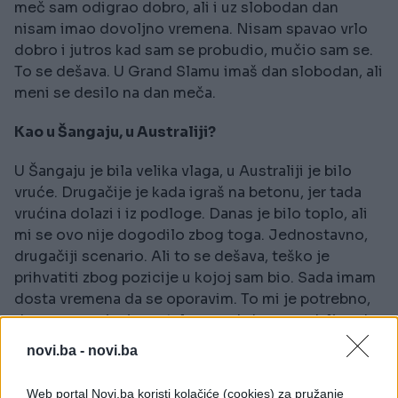
meč sam odigrao dobro, ali i uz slobodan dan
nisam imao dovoljno vremena. Nisam spavao vrlo
dobro i jutros kad sam se probudio, mučio sam se.
To se dešava. U Grand Slamu imaš dan slobodan, ali
meni se desilo na dan meča.
Kao u Šangaju, u Australiji?
U Šangaju je bila velika vlaga, u Australiji je bilo
vruće. Drugačije je kada igraš na betonu, jer tada
vrućina dolazi i iz podloge. Danas je bilo toplo, ali
mi se ovo nije dogodilo zbog toga. Jednostavno,
drugačiji scenario. Ali to se dešava, teško je
prihvatiti zbog pozicije u kojoj sam bio. Sada imam
dosta vremena da se oporavim. To mi je potrebno,
da se oporavim i mentalno, pa da krenem dalje od
Wimbledona.
novi.ba -
novi.ba
Koji su zaključci?
Web portal Novi.ba koristi kolačiće (cookies) za pružanje