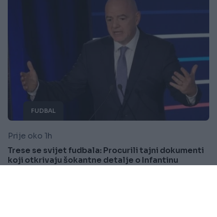
FUDBAL
Prije oko 1h
Trese se svijet fudbala: Procurili tajni dokumenti
koji otkrivaju šokantne detalje o Infantinu
Saznaj više