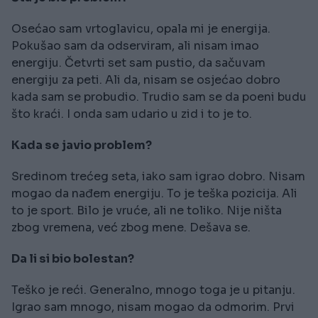
Osećao sam vrtoglavicu, opala mi je energija.
Pokušao sam da odserviram, ali nisam imao
energiju. Četvrti set sam pustio, da sačuvam
energiju za peti. Ali da, nisam se osjećao dobro
kada sam se probudio. Trudio sam se da poeni budu
što kraći. I onda sam udario u zid i to je to.
Kada se javio problem?
Sredinom trećeg seta, iako sam igrao dobro. Nisam
mogao da nađem energiju. To je teška pozicija. Ali
to je sport. Bilo je vruće, ali ne toliko. Nije ništa
zbog vremena, već zbog mene. Dešava se.
Da li si bio bolestan?
Teško je reći. Generalno, mnogo toga je u pitanju.
Igrao sam mnogo, nisam mogao da odmorim. Prvi