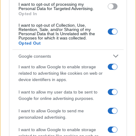
danas. Šteta, jer sam dobro igrao prva dva seta, dio
I want to opt-out of processing my
trećeg. Ali to je sport.
Personal Data for Targeted Advertising.
Opted In
Da li žališ što si toliko igrao prije Roland Garrosa?
I want to opt-out of Collection, Use,
Retention, Sale, and/or Sharing of my
Ne znam... Mogao sam svakako da imam ovakav
Personal Data that Is Unrelated with the
Purposes for which it was collected.
dan. Osvojio sam tri turnira na šljaci. To je
Opted Out
nevjerovatan rezultat, sjajan niz. Ovdje mi je bio
glavni cilj, a ovaj rani izlazak nije nešto čemu sam
Google consents
se nadao. Ali ne znamo da li bi bilo drugačije da
I want to allow Google to enable storage
sam preskočio Madrid ili Rim.
related to advertising like cookies on web or
device identifiers in apps.
I want to allow my user data to be sent to
Google for online advertising purposes.
I want to allow Google to send me
#Jannik Sinner
#Roland Garros
personalized advertising.
I want to allow Google to enable storage