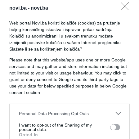
medicinski tajm-aut.
novi.ba -
novi.ba
Međutim, ni poslije ukazane pomoći nije uspio
Web portal Novi.ba koristi kolačiće (cookies) za pružanje
vratiti ritam. Izgubio je naredna tri gema i dozvolio
boljeg korisničkog iskustva i ispravan prikaz sadržaja.
Argentincu da osvoji treći set.
Kolačići su anonimizirani i u svakom trenutku možete
izmijeniti postavke kolačića u vašem Internet pregledniku.
Serundolo je potom potpuno preuzeo kontrolu nad
Slažete li se sa korištenjem kolačića?
mečom. Četvrti set dobio je sa ubjedljivih 6:1 za
svega 37 minuta, a istim rezultatom slavio je i u
Please note that this website/app uses one or more Google
services and may gather and store information including but
odlučujućem petom setu.
not limited to your visit or usage behaviour. You may click to
grant or deny consent to Google and its third-party tags to
Argentinac će u narednom kolu igrati protiv boljeg
use your data for below specified purposes in below Google
iz duela Martina Landalusea iz Španije i Vita Kopžive
consent section.
iz Češke.
Nakon Sinerove eliminacije, najviše rangirani
Personal Data Processing Opt Outs
preostali nosioci u toj polovini žrijeba ostali su
Aleksander Zverev i Novak Đoković, pa se mnogi
I want to opt-out of the Sharing of my
personal data.
pitaju otvara li se sada velika prilika za srbijanskog
Opted In