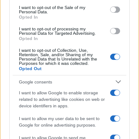
tenisera da napadne još jednu Grand Slam titulu.
I want to opt-out of the Sale of my
Personal Data.
Opted In
I want to opt-out of processing my
Personal Data for Targeted Advertising.
Opted In
#Jannik Sinner
#Roland Garros
I want to opt-out of Collection, Use,
Retention, Sale, and/or Sharing of my
Personal Data that Is Unrelated with the
Purposes for which it was collected.
POVEZANO
Opted Out
Sport
Google consents
I want to allow Google to enable storage
related to advertising like cookies on web or
Šok u Parizu: Sinner ispao s
device identifiers in apps.
Roland Garrosa (VIDEO)
I want to allow my user data to be sent to
Google for online advertising purposes.
I want to allow Google to send me