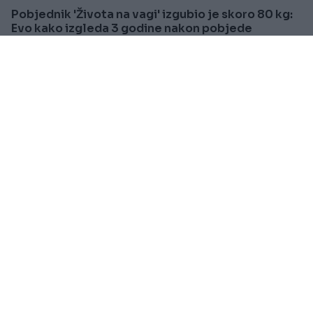
Pobjednik 'Života na vagi' izgubio je skoro 80 kg:
Evo kako izgleda 3 godine nakon pobjede
Saznaj više
PRAKTIČNA ŽENA