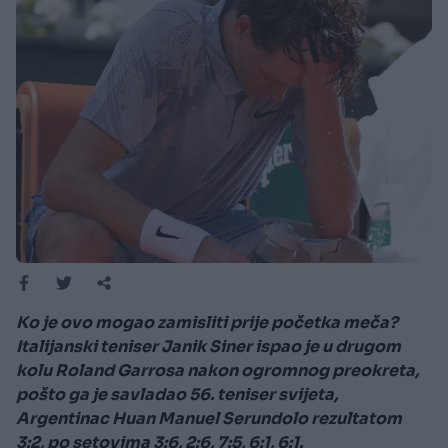
Ko je ovo mogao zamisliti prije početka meča?
Italijanski teniser Janik Siner ispao je u drugom
kolu Roland Garrosa nakon ogromnog preokreta,
pošto ga je savladao 56. teniser svijeta,
Argentinac Huan Manuel Serundolo rezultatom
3:2, po setovima 3:6, 2:6, 7:5, 6:1, 6:1.