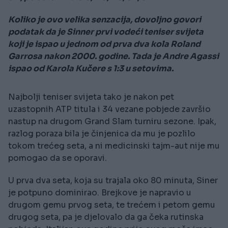
Koliko je ovo velika senzacija, dovoljno govori
podatak da je Sinner prvi vodeći teniser svijeta
koji je ispao u jednom od prva dva kola Roland
Garrosa nakon 2000. godine. Tada je Andre Agassi
ispao od Karola Kučere s 1:3 u setovima.
Najbolji teniser svijeta tako je nakon pet
uzastopnih ATP titula i 34 vezane pobjede završio
nastup na drugom Grand Slam turniru sezone. Ipak,
razlog poraza bila je činjenica da mu je pozlilo
tokom trećeg seta, a ni medicinski tajm-aut nije mu
pomogao da se oporavi.
U prva dva seta, koja su trajala oko 80 minuta, Siner
je potpuno dominirao. Brejkove je napravio u
drugom gemu prvog seta, te trećem i petom gemu
drugog seta, pa je djelovalo da ga čeka rutinska