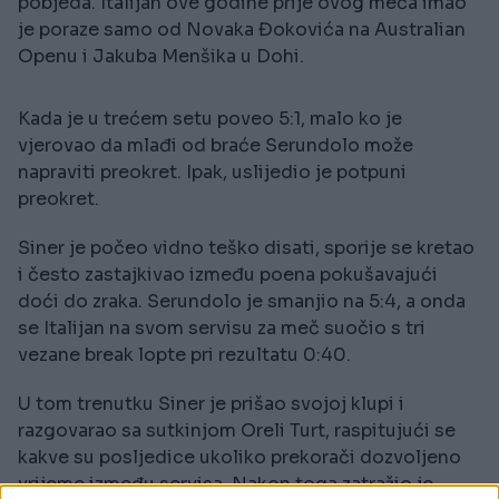
pobjeda. Italijan ove godine prije ovog meča imao
je poraze samo od Novaka Đokovića na Australian
Openu i Jakuba Menšika u Dohi.
Kada je u trećem setu poveo 5:1, malo ko je
vjerovao da mlađi od braće Serundolo može
napraviti preokret. Ipak, uslijedio je potpuni
preokret.
Siner je počeo vidno teško disati, sporije se kretao
i često zastajkivao između poena pokušavajući
doći do zraka. Serundolo je smanjio na 5:4, a onda
se Italijan na svom servisu za meč suočio s tri
vezane break lopte pri rezultatu 0:40.
U tom trenutku Siner je prišao svojoj klupi i
razgovarao sa sutkinjom Oreli Turt, raspitujući se
kakve su posljedice ukoliko prekorači dozvoljeno
vrijeme između servisa. Nakon toga zatražio je