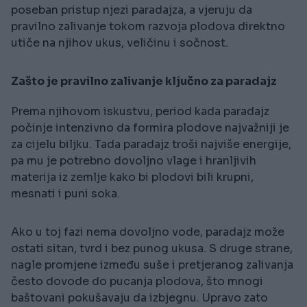
poseban pristup njezi paradajza, a vjeruju da
pravilno zalivanje tokom razvoja plodova direktno
utiče na njihov ukus, veličinu i sočnost.
Zašto je pravilno zalivanje ključno za paradajz
Prema njihovom iskustvu, period kada paradajz
počinje intenzivno da formira plodove najvažniji je
za cijelu biljku. Tada paradajz troši najviše energije,
pa mu je potrebno dovoljno vlage i hranljivih
materija iz zemlje kako bi plodovi bili krupni,
mesnati i puni soka.
Ako u toj fazi nema dovoljno vode, paradajz može
ostati sitan, tvrd i bez punog ukusa. S druge strane,
nagle promjene između suše i pretjeranog zalivanja
često dovode do pucanja plodova, što mnogi
baštovani pokušavaju da izbjegnu. Upravo zato