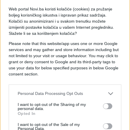
Jedna od metoda koja je veoma popularna u
Web portal Novi.ba koristi kolačiće (cookies) za pružanje
turskim baštama i plastenicima jeste dubinsko
boljeg korisničkog iskustva i ispravan prikaz sadržaja.
zalivanje. Riječ je o sistemu navodnjavanja pri
Kolačići su anonimizirani i u svakom trenutku možete
samom korjenu biljke, kako bi voda prodrla dublje u
izmijeniti postavke kolačića u vašem Internet pregledniku.
Slažete li se sa korištenjem kolačića?
zemlju. Vjeruje se da površinsko kvašenje tjera
korjen da ostane plitak, zbog čega biljka postaje
Please note that this website/app uses one or more Google
osjetljivija na sušu i ljetnje vrućine.
services and may gather and store information including but
not limited to your visit or usage behaviour. You may click to
Kada voda dopire dublje, korjen raste snažnije, pa
grant or deny consent to Google and its third-party tags to
paradajz lakše podnosi visoke temperature, dok
use your data for below specified purposes in below Google
consent section.
plodovi postaju krupniji, mesnatiji i sočniji.
Mnogi uzgajivači dodatno postavljaju sloj slame,
Personal Data Processing Opt Outs
suve trave ili drugog prirodnog materijala oko
biljke kako bi zemlja duže zadržala vlagu. Na taj
I want to opt-out of the Sharing of my
način održava se ravnomjerna vlažnost, za koju
personal data.
Opted In
vjeruju da paradajzu daje intenzivniji ukus i prirodnu
slatkoću.
I want to opt-out of the Sale of my
Personal Data.