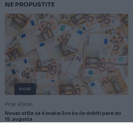
NE PROPUSTITE
KIOSK
Prije 40min
Novac stiže za 4 znaka: Evo ko će dobiti pare do
15. avgusta
Saznaj više