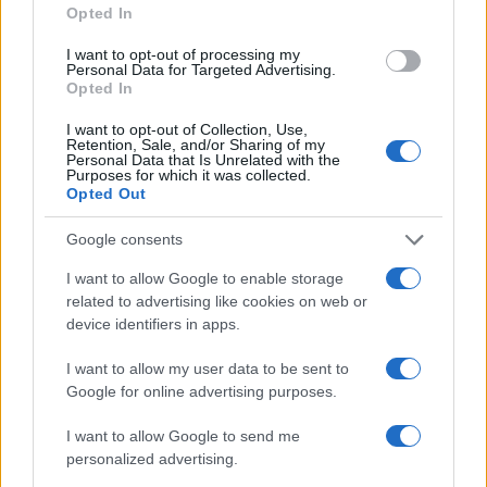
Opted In
Zbog svega toga Turci često kažu da je u ovom
periodu "voda hrana za plod", jer upravo od
I want to opt-out of processing my
Personal Data for Targeted Advertising.
pravilnog zalivanja zavise veličina, sočnost i
Opted In
kvalitet paradajza, prenosi portal
Ona.rs.
I want to opt-out of Collection, Use,
Retention, Sale, and/or Sharing of my
Personal Data that Is Unrelated with the
Purposes for which it was collected.
Opted Out
Google consents
#korisni savjeti
I want to allow Google to enable storage
related to advertising like cookies on web or
device identifiers in apps.
I want to allow my user data to be sent to
Google for online advertising purposes.
I want to allow Google to send me
personalized advertising.