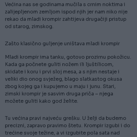
Većina nas se godinama mučila s crnim noktima i
zalijepljenom zemljom ispod njih jer nam niko nije
rekao da mladi krompir zahtijeva drugačiji pristup
od starog, zimskog.
Zašto klasično guljenje uništava mladi krompir
Mladi krompir ima tanku, gotovo prozirnu pokožicu.
Kada ga počnete guliti nožem ili ljuštilicom,
skidate i koru i prvi sloj mesa, a s njim nestaje i
veliki dio onog svježeg, blago slatkastog okusa
zbog kojeg ga i kupujemo u maju i junu. Stari,
zimski krompir je sasvim druga priča – njega
možete guliti kako god želite.
Tu većina pravi najveću grešku. U želji da budemo
precizni, zapravo pravimo štetu. Krompir izgubi i do
trećine svoje težine, a vi izgubite pola sata nad