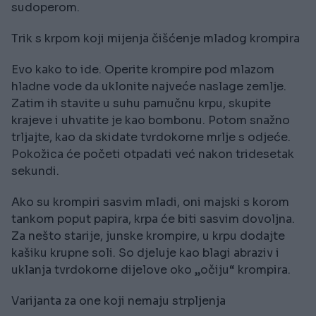
sudoperom.
Trik s krpom koji mijenja čišćenje mladog krompira
Evo kako to ide. Operite krompire pod mlazom
hladne vode da uklonite najveće naslage zemlje.
Zatim ih stavite u suhu pamučnu krpu, skupite
krajeve i uhvatite je kao bombonu. Potom snažno
trljajte, kao da skidate tvrdokorne mrlje s odjeće.
Pokožica će početi otpadati već nakon tridesetak
sekundi.
Ako su krompiri sasvim mladi, oni majski s korom
tankom poput papira, krpa će biti sasvim dovoljna.
Za nešto starije, junske krompire, u krpu dodajte
kašiku krupne soli. So djeluje kao blagi abraziv i
uklanja tvrdokorne dijelove oko „očiju“ krompira.
Varijanta za one koji nemaju strpljenja