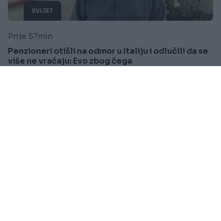
SVIJET
Prije 57min
Penzioneri otišli na odmor u Italiju i odlučili da se
više ne vraćaju: Evo zbog čega
Saznaj više