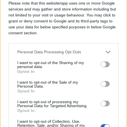
Please note that this website/app uses one or more Google
services and may gather and store information including but
Krpa mora biti suha. Mokra krpa klizi i ne hvata
not limited to your visit or usage behaviour. You may click to
pokožicu kako treba. Pamuk je bolji od mikrofibera
grant or deny consent to Google and its third-party tags to
jer ima grublja vlakna. Stara kuhinjska krpa često
use your data for below specified purposes in below Google
radi posao bolje od novih proizvoda iz trgovine.
consent section.
Također, nemojte guliti mladi krompir unaprijed. On
vrlo brzo potamni na zraku i izgubi svoju lijepu
Personal Data Processing Opt Outs
žućkastobijelu boju. Očistite ga neposredno prije
kuhanja ili ga, ako baš morate ranije pripremiti,
I want to opt-out of the Sharing of my
personal data.
držite u hladnoj vodi s nekoliko kapi sirćeta.
Opted In
Probajte ovaj trik već ovog vikenda. Razlika u okusu
I want to opt-out of the Sale of my
Personal Data.
i količini krompira na tanjiru bit će odmah
Opted In
primjetna. A ruke će, prvi put nakon dugo vremena,
I want to opt-out of processing my
ostati potpuno čiste.
Personal Data for Targeted Advertising.
Opted In
Da li se mladi krompir mora guliti?
I want to opt-out of Collection, Use,
Retention, Sale, and/or Sharing of my