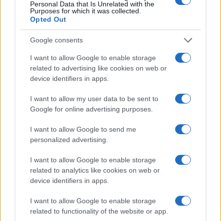
Ne mora. Njegova pokožica je tanka i jestiva,
Personal Data that Is Unrelated with the
Purposes for which it was collected.
dovoljno ga je dobro oprati i istrljati krpom kako
Opted Out
biste uklonili zemlju.
Google consents
Kako spriječiti da mladi krompir potamni nakon
guljenja?
I want to allow Google to enable storage
related to advertising like cookies on web or
device identifiers in apps.
Potopite ga u hladnu vodu s kašičicom sirćeta ili
limunovog soka odmah nakon čišćenja. Tako će
I want to allow my user data to be sent to
ostati svijetao do kuhanja.
Google for online advertising purposes.
Da li se mladi krompir kuha u hladnoj ili vrućoj
I want to allow Google to send me
vodi?
personalized advertising.
Uvijek ga stavljajte u hladnu, posoljenu vodu koja
I want to allow Google to enable storage
se postepeno zagrijava. Tako se ravnomjerno skuha
related to analytics like cookies on web or
device identifiers in apps.
i ne raspada se izvana.
I want to allow Google to enable storage
related to functionality of the website or app.