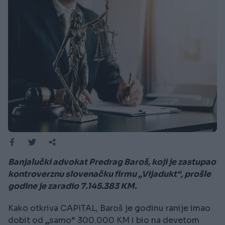
Banjalučki advokat Predrag Baroš, koji je zastupao
kontroverznu slovenačku firmu „Vijadukt“, prošle
godine je zaradio 7.145.383 KM.
Kako otkriva CAPITAL, Baroš je godinu ranije imao
dobit od „samo“ 300.000 KM i bio na devetom