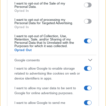
I want to opt-out of the Sale of my
Rakić je 2024. imao dobit od 267.000 KM, dok je
Personal Data.
Stevanović godinu ranije imao 129.000 KM, a 2023.
Opted In
čak 1.150.000 KM.
I want to opt-out of processing my
Personal Data for Targeted Advertising.
Na kraju se navodi da veliki broj poznatih advokata
Opted In
nije dostavio finansijske izvještaje APIF-u, čime su
I want to opt-out of Collection, Use,
podaci o njihovim zaradama ostali nepotpuni.
Retention, Sale, and/or Sharing of my
Personal Data that Is Unrelated with the
Purposes for which it was collected.
Opted Out
Google consents
I want to allow Google to enable storage
#Advokati
#zarada
related to advertising like cookies on web or
device identifiers in apps.
#Bosna i Hercegovina
I want to allow my user data to be sent to
Google for online advertising purposes.
I want to allow Google to send me