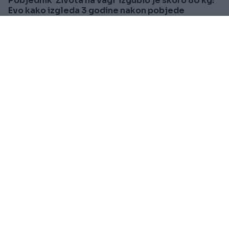
Pobjednik 'Života na vagi' izgubio je skoro 80 kg:
Evo kako izgleda 3 godine nakon pobjede
Saznaj više
PRAKTIČNA ŽENA
Prije 56min