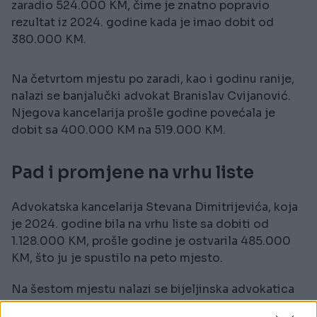
zaradio 524.000 KM, čime je znatno popravio
rezultat iz 2024. godine kada je imao dobit od
380.000 KM.
Na četvrtom mjestu po zaradi, kao i godinu ranije,
nalazi se banjalučki advokat Branislav Cvijanović.
Njegova kancelarija prošle godine povećala je
dobit sa 400.000 KM na 519.000 KM.
Pad i promjene na vrhu liste
Advokatska kancelarija Stevana Dimitrijevića, koja
je 2024. godine bila na vrhu liste sa dobiti od
1.128.000 KM, prošle godine je ostvarila 485.000
KM, što ju je spustilo na peto mjesto.
Na šestom mjestu nalazi se bijeljinska advokatica
Vesna Stevanović sa zaradom od 466.000 KM. Iako