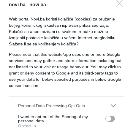
je poboljšala rezultat u odnosu na prethodnu
novi.ba -
novi.ba
godinu, pala je na listi zbog jače konkurencije.
Web portal Novi.ba koristi kolačiće (cookies) za pružanje
Slijedi banjalučki advokat Miljkan Pucar sa 346.000
boljeg korisničkog iskustva i ispravan prikaz sadržaja.
KM, znatno manje nego godinu ranije kada je imao
Kolačići su anonimizirani i u svakom trenutku možete
529.000 KM i bio drugi na listi.
izmijeniti postavke kolačića u vašem Internet pregledniku.
Slažete li se sa korištenjem kolačića?
Pad zarade zabilježio je i Aleksandar Popović, koji
Please note that this website/app uses one or more Google
je prošle godine imao dobit od 284.000 KM, dok je
services and may gather and store information including but
ranije ostvarivao znatno više iznose – 360.000 KM,
not limited to your visit or usage behaviour. You may click to
odnosno 476.000 KM godinu prije toga.
grant or deny consent to Google and its third-party tags to
use your data for below specified purposes in below Google
consent section.
Ko zatvara listu
Listu deset najplaćenijih advokata zatvaraju bivši
Personal Data Processing Opt Outs
predsjednik Advokatske komore RS Branislav Rakić
I want to opt-out of the Sharing of my
i bijeljinski advokat Miloš Stevanović, koji su prošle
personal data.
godine zaradili po 87.000 KM.
Opted In