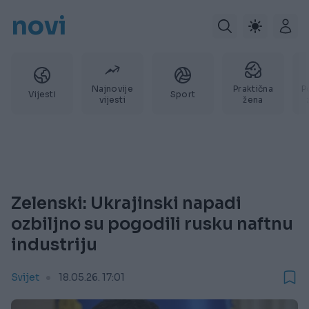
novi
Najnovije
Praktična
P
Vijesti
Sport
vijesti
žena
Zelenski: Ukrajinski napadi
ozbiljno su pogodili rusku naftnu
industriju
Svijet
18.05.26. 17:01