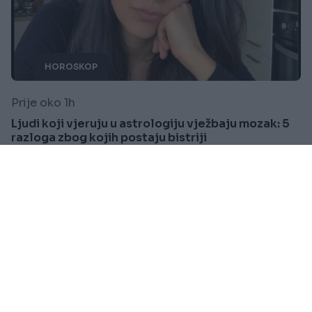
HOROSKOP
Prije oko 1h
Ljudi koji vjeruju u astrologiju vježbaju mozak: 5
razloga zbog kojih postaju bistriji
Saznaj više