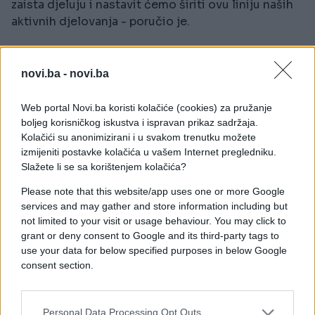
zaista djeluju i nastavit ćemo širiti ovu liniju naših
aktivnih djelovanja - poručio je.
Ukrajinski predsjednik naveo je i da je deficit
ruskog federalnog budžeta do maja dostigao
novi.ba -
novi.ba
gotovo 80 milijardi dolara, dok se brojni regionalni
budžeti suočavaju s ozbiljnim finansijskim
Web portal Novi.ba koristi kolačiće (cookies) za pružanje
problemima i mogućim bankrotom.
boljeg korisničkog iskustva i ispravan prikaz sadržaja.
Kolačići su anonimizirani i u svakom trenutku možete
Osim toga, Zelenski je rekao da je Ukrajina
izmijeniti postavke kolačića u vašem Internet pregledniku.
dokumentovala pokušaje izvoza žitarica s
Slažete li se sa korištenjem kolačića?
anektiranog Krima, kao i pokušaje uključivanja
Please note that this website/app uses one or more Google
američkih kompanija i privlačenja investicija i
services and may gather and store information including but
tehnologije iz zapadnih zemalja u ruske projekte
not limited to your visit or usage behaviour. You may click to
nafte i plina na Arktiku.
grant or deny consent to Google and its third-party tags to
use your data for below specified purposes in below Google
- Znamo kako to suzbiti - rekao je Zelenski.
consent section.
Personal Data Processing Opt Outs