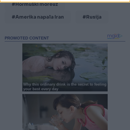
#Hormuški moreuz
#Amerika napala Iran
#Rusija