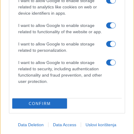
I want to allow Google to enable storage
zaliha uranija nužno.
related to analytics like cookies on web or
device identifiers in apps.
SAD i Izrael ‘ne uče lekcije’ ako se obnove napadi
na Iran, kaže ruski izaslanik
I want to allow Google to enable storage
related to functionality of the website or app.
Ruski izaslanik odgovorio je na izvješća koja
I want to allow Google to enable storage
sugeriraju da se SAD i Izrael pripremaju za
related to personalization.
obnovljene napade na Iran. Mihail Uljanov rekao je
da zapadni stručnjaci vjeruju da SAD i Izrael
“mogu
I want to allow Google to enable storage
nastaviti vojne napade na Iran u nadolazećim
related to security, including authentication
danima, ako ne i satima”.
functionality and fraud prevention, and other
user protection.
Takav potez značio bi da SAD i Izrael “ne uče lekcije
iz svojih prošlih strateških pogrešaka”, dodao je.
CONFIRM
Data Deletion
Data Access
Uslovi korištenja