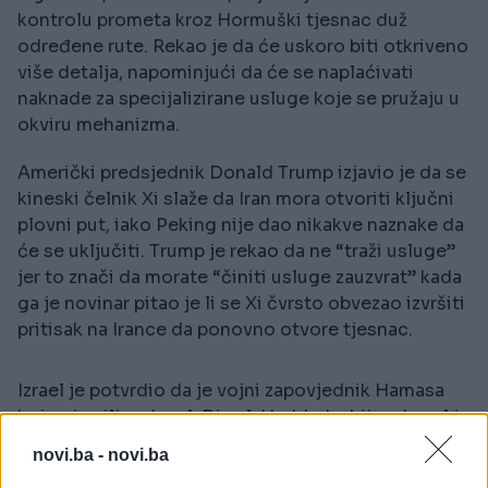
kontrolu prometa kroz Hormuški tjesnac duž
određene rute. Rekao je da će uskoro biti otkriveno
više detalja, napominjući da će se naplaćivati ​​
naknade za specijalizirane usluge koje se pružaju u
okviru mehanizma.
Američki predsjednik Donald Trump izjavio je da se
kineski čelnik Xi slaže da Iran mora otvoriti ključni
plovni put, iako Peking nije dao nikakve naznake da
će se uključiti. Trump je rekao da ne “traži usluge”
jer to znači da morate “činiti usluge zauzvrat” kada
ga je novinar pitao je li se Xi čvrsto obvezao izvršiti
pritisak na Irance da ponovno otvore tjesnac.
Izrael je potvrdio da je vojni zapovjednik Hamasa
kojeg je ciljao, Izz al-Din al-Haddad, ubijen. Izrael je
u petak objavio da je u zračnom napadu ciljao vođu
novi.ba -
novi.ba
Hamasa u Gazi. Zajednička izjava IDF-a i Izraelske