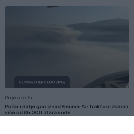
BOSNA I HERCEGOVINA
Prije oko 1h
Požar i dalje gori iznad Neuma: Air traktori izbacili
više od 86.000 litara vode
Saznaj više