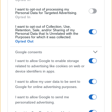
pripreme za obnovu napada na Iran, moguće već
idući tjedan, potvrdila su dvojica bliskoistočnih
I want to opt-out of processing my
Personal Data for Targeted Advertising.
dužnosnika za New York Times. Prema navodima
Opted In
lista, opcije uključuju pojačanu bombardersku
I want to opt-out of Collection, Use,
kampanju na vojne i infrastrukturne ciljeve,
Retention, Sale, and/or Sharing of my
osvajanje iranskog naftnog izvoznog čvorišta
Personal Data that Is Unrelated with the
Purposes for which it was collected.
Kharg Island u Perzijskom zaljevu te slanje
Opted Out
specijalnih postrojbi na kopno radi izvlačenja
nuklearnog materijala zakopanoga ispod ruševina.
Google consents
I want to allow Google to enable storage
Netanyahu i Trump razgovarali o Iranu i Kini
related to advertising like cookies on web or
device identifiers in apps.
Izraelski premijer Benjamin Netanyahu potvrdio je
da je danas razgovarao s američkim predsjednikom
I want to allow my user data to be sent to
Donaldom Trumpom nakon njegova povratka iz
Google for online advertising purposes.
Kine. Netanyahu je u izjavi za CBS naglasio da rat
neće biti završen dok se iz Irana ne ukloni
I want to allow Google to send me
personalized advertising.
obogaćeni uranij i ne demontiraju nuklearni objekti,
a Trump je navodno pristao da je uklanjanje iranskih