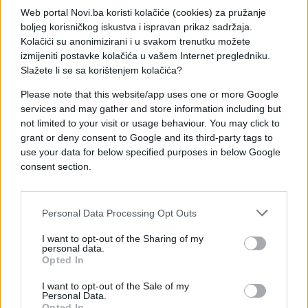
sigurnosne agencije potvrdila je ubistvo “jednog
Web portal Novi.ba koristi kolačiće (cookies) za pružanje
od arhitekata 7. oktobra”.
boljeg korisničkog iskustva i ispravan prikaz sadržaja.
Kolačići su anonimizirani i u svakom trenutku možete
Pregovori propali, Teheran odbija Trumpove
izmijeniti postavke kolačića u vašem Internet pregledniku.
uvjete
Slažete li se sa korištenjem kolačića?
Pakistansko posredovanje uz potporu Kine nije
Please note that this website/app uses one or more Google
uspjelo osigurati sporazum između SAD-a i Irana,
services and may gather and store information including but
razgovori su se raspali oko iranskog nuklearnog
not limited to your visit or usage behaviour. You may click to
programa i poslijeratne kontrole Hormuškog
grant or deny consent to Google and its third-party tags to
tjesnaca. Iran je kao jedan od svojih crvenih linija
use your data for below specified purposes in below Google
naveo i zaustavljanje izraelskih napada širom regije,
consent section.
a analitičari upozoravaju da bi nastavak izraelskih
udara na Libanon moglo Teheranu onemogućiti
Personal Data Processing Opt Outs
daljnje pregovore s Washingtonom
I want to opt-out of the Sharing of my
personal data.
SAD i Izrael intenzivno se pripremaju za obnovu
Opted In
napada
I want to opt-out of the Sale of my
Personal Data.
Izrael i Sjedinjene Države provode najintenzivnije
Opted In