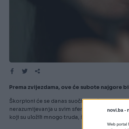
Prema zvijezdama, ove će subote najgore bi
Škorpioni će se danas suočiti s teškim aspekt
nerazumijevanja u svim sferama života. Na pos
novi.ba -
koji su uložili mnogo truda, što će uzrokovati f
Web portal N