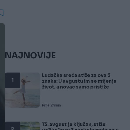
NAJNOVIJE
Luđačka sreća stiže za ova 3
1
znaka: U avgustu im se mijenja
život, a novac samo pristiže
Prije 24min
13. avgust je ključan, stiže
2