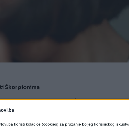
ti Škorpionima
om Saturna koji donosi osjećaj zastoja i
lu je moguća ozbiljna kritika ili odgoda projekta
novi.ba
rustraciju.
ovi.ba koristi kolačiće (cookies) za pružanje boljeg korisničkog iskustv