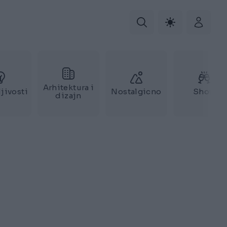
Arhitektura i
jivosti
Nostalgicno
Show
dizajn