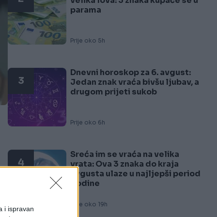
velika lova: 3 znaka kupaće se u
parama
Prije oko 5h
Dnevni horoskop za 6. avgust:
3
Jedan znak vraća bivšu ljubav, a
drugom prijeti sukob
Prije oko 6h
Sreća im se vraća na velika
4
vrata: Ova 3 znaka do kraja
avgusta ulaze u najljepši period
godine
 u
Prije oko 19h
a i ispravan