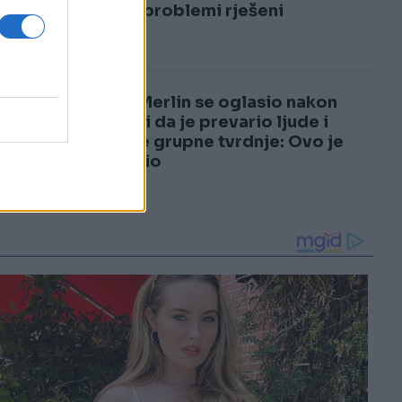
3
sve, a problemi rješeni
4
Dino Merlin se oglasio nakon
tvrdnji da je prevario ljude i
najave grupne tvrdnje: Ovo je
poručio