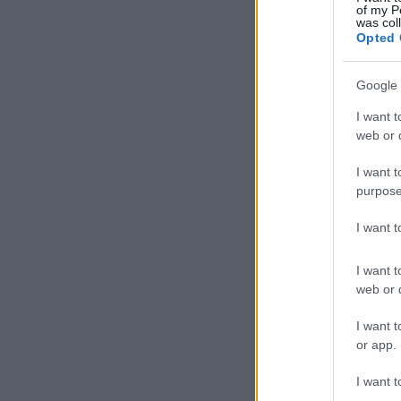
of my P
was col
Opted 
Google 
I want t
web or d
I want t
purpose
I want 
I want t
web or d
I want t
or app.
I want t