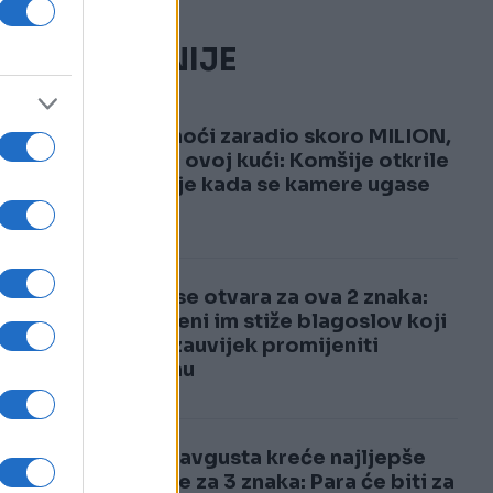
NAJČITANIJE
1
Za tri noći zaradio skoro MILION,
a živi u ovoj kući: Komšije otkrile
kakav je kada se kamere ugase
2
Nebo se otvara za ova 2 znaka:
Do jeseni im stiže blagoslov koji
će im zauvijek promijeniti
sudbinu
Od 15. avgusta kreće najljepše
vrijeme za 3 znaka: Para će biti za