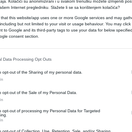
aja. Kolačići su anonimizirani i u svakom trenutku možete izmijeniti po
ene zbog neprovjerenih informacija ili poruka iz
ašem Internet pregledniku. Slažete li se sa korištenjem kolačića?
 that this website/app uses one or more Google services and may gath
including but not limited to your visit or usage behaviour. You may click 
enadni trošak popravka u domu koji ne može čekati
 to Google and its third-party tags to use your data for below specifi
peta, a jedan razgovor mogao bi završiti potpuni
ogle consent section.
ećati iscrpljeno i podložno upalnim procesima,
l Data Processing Opt Outs
o opt-out of the Sharing of my personal data.
In
o opt-out of the Sale of my Personal Data.
In
to opt-out of processing my Personal Data for Targeted
ing.
In
o opt-out of Collection, Use, Retention, Sale, and/or Sharing