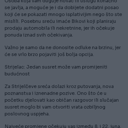
Osoba koja vam duguje novac ili uslugu konačno
se javlja, a moguće je i da dobijete dodatni posao
koji će se pokazati mnogo isplativijim nego što ste
mislili. Posebnu sreću imaće Bikovi koji planiraju
prodaju automobila ili nekretnine, jer ih očekuje
ponuda iznad svih očekivanja.
Važno je samo da ne donosite odluke na brzinu, jer
će se vrlo brzo pojaviti još bolja opcija.
Strijelac: Jedan susret može vam promijeniti
budućnost
Za Strijelčeve sreća dolazi kroz putovanja, nova
poznanstva i iznenadne pozive. Ono što će u
početku djelovati kao običan razgovor ili slučajan
susret moglo bi vam otvoriti vrata ozbiljnog
poslovnog uspjeha.
Najveće promjene očekuju vas između 8. i 22. juna,