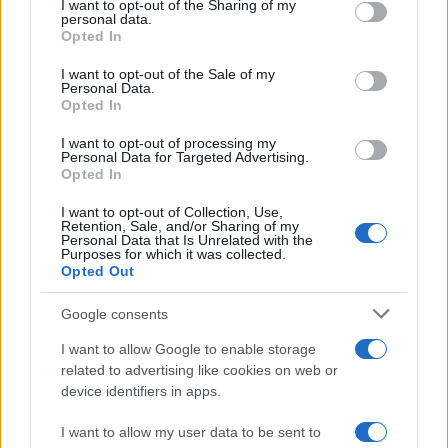
I want to opt-out of the Sharing of my
personal data.
Osim finansijskog dobitka, Ribe će osjetiti veliko
Opted In
olakšanje i na emotivnom planu. Ovo je jedan od
I want to opt-out of the Sale of my
rijetkih perioda kada će se ljubav i novac poklopiti
Personal Data.
u isto vrijeme.
Opted In
I want to opt-out of processing my
Ipak, astrolozi upozoravaju da svoju sreću ne
Personal Data for Targeted Advertising.
otkrivate svima, jer bi zavist mogla pokvariti dio
Opted In
planova.
I want to opt-out of Collection, Use,
Retention, Sale, and/or Sharing of my
Šta uraditi da biste iskoristili ovaj talas sreće?
Personal Data that Is Unrelated with the
Purposes for which it was collected.
Opted Out
Početak juna idealan je trenutak da završite
obaveze koje dugo odgađate, odgovorite na stare
Google consents
poruke i obnovite kontakte sa ljudima koje ste
I want to allow Google to enable storage
zapostavili.
related to advertising like cookies on web or
device identifiers in apps.
I want to allow my user data to be sent to