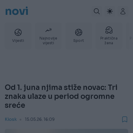
novi
Najnovije
Praktična
P
Vijesti
Sport
vijesti
žena
Od 1. juna njima stiže novac: Tri
znaka ulaze u period ogromne
sreće
Kiosk
15.05.26. 16:09