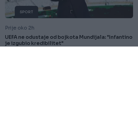
SPORT
Prije oko 2h
UEFA ne odustaje od bojkota Mundijala: "Infantino
je izgubio kredibilitet"
Saznaj više