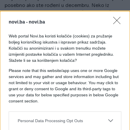
posebno ako ste rođeni u decembru. Neko iz
inostranstva ili osoba koja se vraća nakon dužeg
vremena donosi priliku koja se ne odbija.
novi.ba -
novi.ba
Astrolozi savjetuju da ne ignorišete pozive i
Web portal Novi.ba koristi kolačiće (cookies) za pružanje
poruke, čak ni kada vam djeluju nevažno, jer upravo
boljeg korisničkog iskustva i ispravan prikaz sadržaja.
tu leži najveća šansa ovog mjeseca.
Kolačići su anonimizirani i u svakom trenutku možete
izmijeniti postavke kolačića u vašem Internet pregledniku.
Ribe: Konačno dolazi period u kojem ćete disati
Slažete li se sa korištenjem kolačića?
punim plućima
Please note that this website/app uses one or more Google
services and may gather and store information including but
Ribe su dugo stavljale druge ispred sebe i često
not limited to your visit or usage behaviour. You may click to
ostajale bez nagrade za svoj trud. Sada se sve
grant or deny consent to Google and its third-party tags to
vraća.
use your data for below specified purposes in below Google
consent section.
Jun donosi novac iz više pravaca – moguća je
uplata koju ste zaboravili, bonus na poslu, pomoć
porodice ili čak saradnja koja hobi pretvara u
Personal Data Processing Opt Outs
ozbiljan izvor zarade.