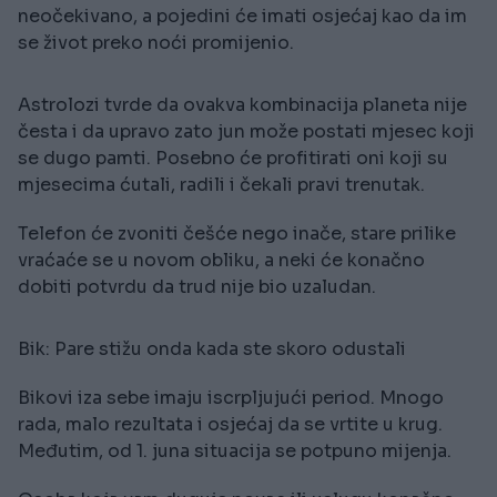
neočekivano, a pojedini će imati osjećaj kao da im
se život preko noći promijenio.
Astrolozi tvrde da ovakva kombinacija planeta nije
česta i da upravo zato jun može postati mjesec koji
se dugo pamti. Posebno će profitirati oni koji su
mjesecima ćutali, radili i čekali pravi trenutak.
Telefon će zvoniti češće nego inače, stare prilike
vraćaće se u novom obliku, a neki će konačno
dobiti potvrdu da trud nije bio uzaludan.
Bik: Pare stižu onda kada ste skoro odustali
Bikovi iza sebe imaju iscrpljujući period. Mnogo
rada, malo rezultata i osjećaj da se vrtite u krug.
Međutim, od 1. juna situacija se potpuno mijenja.