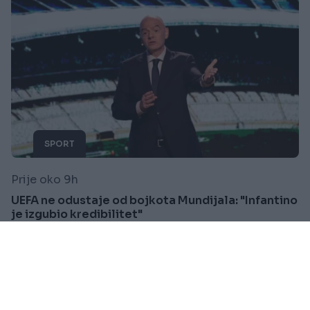
SPORT
Prije oko 9h
UEFA ne odustaje od bojkota Mundijala: "Infantino
je izgubio kredibilitet"
Saznaj više