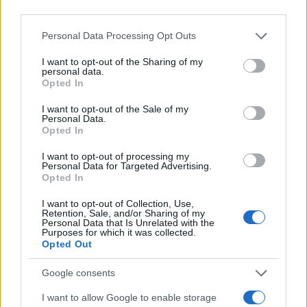
koliko su njihova upornost i strpljenje bili vrijedni.
Astrolozi navode da Bikovi sada treba da ostanu
Personal Data Processing Opt Outs
vjerni svojim dugoročnim planovima i strategijama
I want to opt-out of the Sharing of my
vezanim za posao, novac i budućnost.
personal data.
Opted In
Tokom ovog perioda mnogi Bikovi će napraviti
I want to opt-out of the Sale of my
korak unazad kako bi objektivno sagledali rezultate
Personal Data.
svog rada. Upravo ta sposobnost da realno
Opted In
procijene situaciju jedna je od njihovih najvećih
I want to opt-out of processing my
prednosti.
Personal Data for Targeted Advertising.
Opted In
Ako nešto ne funkcioniše, spremni su da promijene
I want to opt-out of Collection, Use,
pristup. Ako primijete da stagniraju, povlače nove
Retention, Sale, and/or Sharing of my
Personal Data that Is Unrelated with the
poteze i traže druga rješenja. Iako su poznati po
Purposes for which it was collected.
tvrdoglavosti, Bikovi istovremeno znaju biti veoma
Opted Out
praktični kada žele ostvariti cilj.
Google consents
Dobra vijest za njih jeste da tokom ovog
I want to allow Google to enable storage
Jupiterovog tranzita velike promjene možda neće