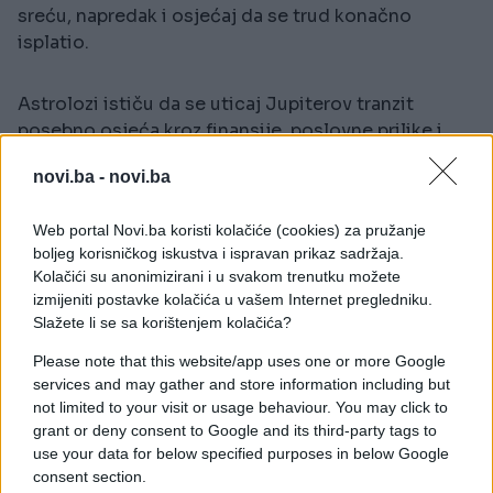
sreću, napredak i osjećaj da se trud konačno
isplatio.
Astrolozi ističu da se uticaj Jupiterov tranzit
posebno osjeća kroz finansije, poslovne prilike i
lični uspjeh.
novi.ba -
novi.ba
Ovi znakovi već duže vrijeme ulažu energiju, trud i
strpljenje, a sada počinju primjećivati konkretne
Web portal Novi.ba koristi kolačiće (cookies) za pružanje
boljeg korisničkog iskustva i ispravan prikaz sadržaja.
rezultate svega što su gradili.
Kolačići su anonimizirani i u svakom trenutku možete
izmijeniti postavke kolačića u vašem Internet pregledniku.
Za mnoge pripadnike ovih znakova petak bi mogao
Slažete li se sa korištenjem kolačića?
donijeti osjećaj olakšanja, zadovoljstva i potvrdu
Please note that this website/app uses one or more Google
da su bili na pravom putu.
services and may gather and store information including but
not limited to your visit or usage behaviour. You may click to
grant or deny consent to Google and its third-party tags to
1. Bik
use your data for below specified purposes in below Google
consent section.
Za Bik je 15. maj dan kada bi mogli jasno vidjeti