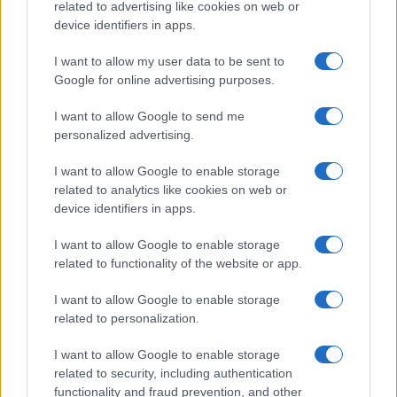
related to advertising like cookies on web or
ni biti potrebne. Ono na čemu rade počinje
device identifiers in apps.
donositi konkretne rezultate, a finansijska
stabilnost i prosperitet postaju sve vidljiviji.
I want to allow my user data to be sent to
Google for online advertising purposes.
Astrolozi smatraju da su Bikovi trenutno u procesu
I want to allow Google to send me
stvaranja dugoročnog obilja i sigurnosti, pa im
personalized advertising.
savjetuju da nastave istim tempom i vjeruju
vlastitom osjećaju.
I want to allow Google to enable storage
related to analytics like cookies on web or
NASTAVAK JE NA SLJEDEĆOJ STRANICI--->>>
device identifiers in apps.
I want to allow Google to enable storage
related to functionality of the website or app.
I want to allow Google to enable storage
related to personalization.
I want to allow Google to enable storage
related to security, including authentication
#horoskop
#astrologija
functionality and fraud prevention, and other