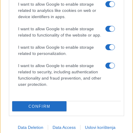
operatera dronova i pružiti više zaklona ruskim
I want to allow Google to enable storage
snagama. Procjene o ljudskim gubicima i dalje su
related to analytics like cookies on web or
zastrašujuće. Neovisni ruski mediji Mediazona i
device identifiers in apps.
Meduza objavili su kako je od početka invazije
I want to allow Google to enable storage
poginulo čak 352 hiljade ruskih vojnika, dok se
related to functionality of the website or app.
ukrajinski gubici procjenjuju između 100 i 150
hiljada poginulih. Službene brojke nijedna strana ne
I want to allow Google to enable storage
objavljuje.
related to personalization.
I want to allow Google to enable storage
related to security, including authentication
functionality and fraud prevention, and other
user protection.
#Vladimir Putin
#Rusija
CONFIRM
#Ukrajina
#Rat u Ukrajini
Data Deletion
Data Access
Uslovi korištenja