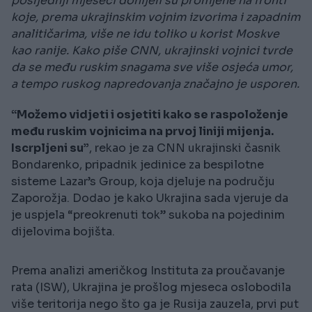
posljednji mjeseci donijeli su promjene na fronti
koje, prema ukrajinskim vojnim izvorima i zapadnim
analitičarima, više ne idu toliko u korist Moskve
kao ranije. Kako piše CNN, ukrajinski vojnici tvrde
da se među ruskim snagama sve više osjeća umor,
a tempo ruskog napredovanja značajno je usporen.
“Možemo vidjeti i osjetiti kako se raspoloženje
među ruskim vojnicima na prvoj liniji mijenja.
Iscrpljeni su”
, rekao je za CNN ukrajinski časnik
Bondarenko, pripadnik jedinice za bespilotne
sisteme Lazar’s Group, koja djeluje na području
Zaporožja. Dodao je kako Ukrajina sada vjeruje da
je uspjela “preokrenuti tok” sukoba na pojedinim
dijelovima bojišta.
Prema analizi američkog Instituta za proučavanje
rata (ISW), Ukrajina je prošlog mjeseca oslobodila
više teritorija nego što ga je Rusija zauzela, prvi put