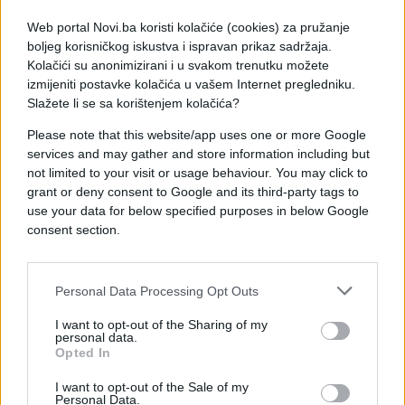
Kako navodi CNN, ruske jedinice sada češće
Web portal Novi.ba koristi kolačiće (cookies) za pružanje
pokušavaju kratke infiltracije na ukrajinske položaje
boljeg korisničkog iskustva i ispravan prikaz sadržaja.
kako bi stvorile dojam stalnog napredovanja, ali bez
Kolačići su anonimizirani i u svakom trenutku možete
izmijeniti postavke kolačića u vašem Internet pregledniku.
mogućnosti dugotrajnog zadržavanja osvojenih
Slažete li se sa korištenjem kolačića?
područja. Posebno je zanimljiva situacija oko
Pokrovska, nekada ključnog saobraćajnog čvorišta
Please note that this website/app uses one or more Google
u istočnoj Ukrajini. Iako je Rusija nakon dugotrajnih
services and may gather and store information including but
borbi uspjela zauzeti grad, njene snage ondje su se
not limited to your visit or usage behaviour. You may click to
grant or deny consent to Google and its third-party tags to
potom zaustavile i nisu uspjele nastaviti značajnije
use your data for below specified purposes in below Google
napredovanje.
consent section.
Istovremeno, rat se sve više osjeća i unutar same
Rusije. Ukrajinski napadi duboko na rusku teritoriju
Personal Data Processing Opt Outs
ciljaju naftnu i plinsku infrastrukturu, vojne objekte
i logističke centre, čime Kijev pokušava smanjiti
I want to opt-out of the Sharing of my
personal data.
ruske prihode od energenata i prenijeti dio ratnog
Opted In
pritiska na rusko stanovništvo. Ukrajinski vojnik
Dmitro, operater dronova u 79. brigadi, opisao je
I want to opt-out of the Sale of my
Personal Data.