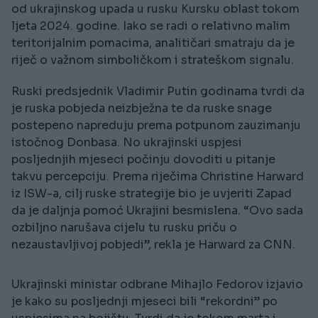
od ukrajinskog upada u rusku Kursku oblast tokom
ljeta 2024. godine. Iako se radi o relativno malim
teritorijalnim pomacima, analitičari smatraju da je
riječ o važnom simboličkom i strateškom signalu.
Ruski predsjednik Vladimir Putin godinama tvrdi da
je ruska pobjeda neizbježna te da ruske snage
postepeno napreduju prema potpunom zauzimanju
istočnog Donbasa. No ukrajinski uspjesi
posljednjih mjeseci počinju dovoditi u pitanje
takvu percepciju. Prema riječima Christine Harward
iz ISW-a, cilj ruske strategije bio je uvjeriti Zapad
da je daljnja pomoć Ukrajini besmislena. “Ovo sada
ozbiljno narušava cijelu tu rusku priču o
nezaustavljivoj pobjedi”, rekla je Harward za CNN.
Ukrajinski ministar odbrane Mihajlo Fedorov izjavio
je kako su posljednji mjeseci bili “rekordni” po