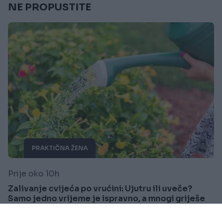
NE PROPUSTITE
PRAKTIČNA ŽENA
Prije oko 10h
Zalivanje cvijeća po vrućini: Ujutru ili uveče?
Samo jedno vrijeme je ispravno, a mnogi griješe
Saznaj više