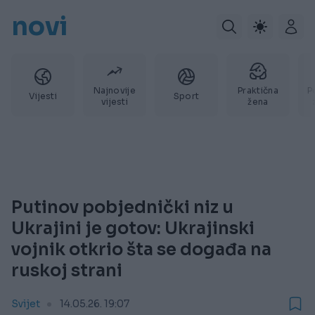
novi
Najnovije
Praktična
P
Vijesti
Sport
vijesti
žena
Putinov pobjednički niz u
Ukrajini je gotov: Ukrajinski
vojnik otkrio šta se događa na
ruskoj strani
Svijet
14.05.26. 19:07