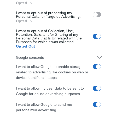
svakodnevicu na fronti kao “emocionalni
Opted In
rolerkoster”. “Kada pogodimo ruske gradove i
I want to opt-out of processing my
postrojenja, ruski građani počinju osjećati da rat
Personal Data for Targeted Advertising.
postoji. A onda istog dana slijede strašni ruski
Opted In
napadi na Ukrajinu s velikim brojem žrtava. To je
I want to opt-out of Collection, Use,
beskrajni ratni haos”, rekao je za CNN.
Retention, Sale, and/or Sharing of my
Personal Data that Is Unrelated with the
Purposes for which it was collected.
Rusija je prošle godine znatno pojačala raketne i
Opted Out
dron napade na ukrajinske gradove i energetsku
infrastrukturu. Prema podacima Ujedinjenih nacija,
Google consents
prošla godina bila je najsmrtonosnija za ukrajinske
I want to allow Google to enable storage
civile od početka invazije 2022., a trend se
related to advertising like cookies on web or
nastavlja i ove godine. CNN navodi kako je samo u
device identifiers in apps.
posljednja 24 sata Moskva lansirala više od 1400
dronova i 56 projektila prema ukrajinskim ciljevima.
I want to allow my user data to be sent to
Iako Ukrajina posljednjih mjeseci ostvaruje
Google for online advertising purposes.
određene taktičke uspjehe, analitičari upozoravaju
I want to allow Google to send me
da rat ostaje izrazito nepredvidiv. Dolazak proljeća i
personalized advertising.
gušća vegetacija mogao bi otežati rad ukrajinskih