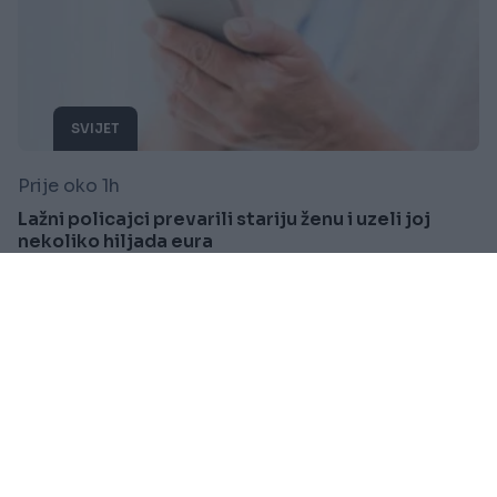
SVIJET
Prije oko 1h
Lažni policajci prevarili stariju ženu i uzeli joj
nekoliko hiljada eura
Saznaj više