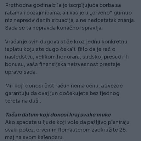
Prethodna godina bila je iscrpljujuća borba sa
ratama i pozajmicama, ali vas je u „crveno“ gurnuo
niz nepredviđenih situacija, a ne nedostatak znanja.
Sada se ta nepravda konačno ispravlja.
Vraćanje svih dugova stiže kroz jednu konkretnu
isplatu koju ste dugo čekali. Bilo da je reč o
nasledstvu, velikom honoraru, sudskoj presudi ili
bonusu, vaša finansijska neizvesnost prestaje
upravo sada.
Mir koji donosi čist račun nema cenu, a zvezde
garantuju da ovaj jun dočekujete bez ijednog
tereta na duši.
Tačan datum koji donosi kraj svake muke
Ako spadate u ljude koji vole da pažljivo planiraju
svaki potez, crvenim flomasterom zaokružite 26.
maj na svom kalendaru.