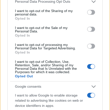
zaduženja – rešite se kreditnih kartica i minusa koji
Personal Data Processing Opt Outs
vam kroz kamate neprimetno jedu novac.
I want to opt-out of the Sharing of my
personal data.
Fokusirajte se na preostale kredite, ali i na dugove
Opted In
prema prijateljima kako biste sačuvali čist obraz.
I want to opt-out of the Sale of my
Ne zalećite se sa kupovinom nameštaja ili
Personal Data.
automobila dok ne raščistite i najsitnije obaveze
Opted In
prema državi.
I want to opt-out of processing my
Personal Data for Targeted Advertising.
Deo novca obavezno sklonite sa strane za
Opted In
nepredviđene situacije. Tek kada hirurški precizno
I want to opt-out of Collection, Use,
očistite breme prošlosti, možete graditi mirnu
Retention, Sale, and/or Sharing of my
Personal Data that Is Unrelated with the
budućnost. Osetićete kako izlazak iz minusa
Purposes for which it was collected.
dramatično popravlja vaše raspoloženje i san.
Opted Out
Pritisak koji vas je gušio nestaje, ostavljajući
Google consents
prostor za zdravije početke.
I want to allow Google to enable storage
related to advertising like cookies on web or
device identifiers in apps.