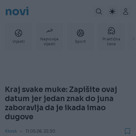
novi
Najnovije
Praktična
P
Vijesti
Sport
vijesti
žena
Kraj svake muke: Zapišite ovaj
datum jer jedan znak do juna
zaboravlja da je ikada imao
dugove
Kiosk
11.05.26. 22:30