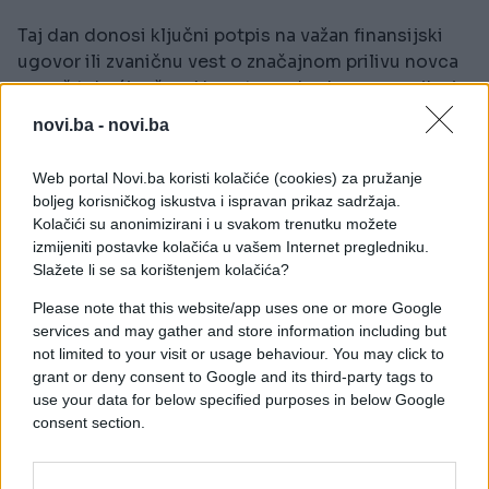
Taj dan donosi ključni potpis na važan finansijski
ugovor ili zvaničnu vest o značajnom prilivu novca
na vaš tekući račun. Umesto svakodnevne panike i
nesanice, osetićete psihološko olakšanje koje
novi.ba -
novi.ba
niste doživeli mesecima.
Web portal Novi.ba koristi kolačiće (cookies) za pružanje
To je presudni trenutak kada dugo čekani kraj svake
boljeg korisničkog iskustva i ispravan prikaz sadržaja.
muke postaje stvarna realnost, a vaši bankovni
Kolačići su anonimizirani i u svakom trenutku možete
izvodi prestaju da budu izvor jake anksioznosti.
izmijeniti postavke kolačića u vašem Internet pregledniku.
Slažete li se sa korištenjem kolačića?
Obavezno tog dana proverite svu prateću
Please note that this website/app uses one or more Google
papirologiju i ne odlažite potpisivanje važnih
services and may gather and store information including but
dokumenata za neki drugi dan. Zvezde traže brzu i
not limited to your visit or usage behaviour. You may click to
odlučnu akciju sa vaše strane upravo tada.
grant or deny consent to Google and its third-party tags to
use your data for below specified purposes in below Google
Zatvaranje starih računa uz pametan plan
consent section.
Povoljne zvezde nisu poziv na šoping, već prilika za
pametan plan. Prvi korak je zatvaranje najskupljih