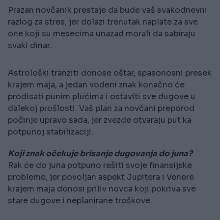
Prazan novčanik prestaje da bude vaš svakodnevni
razlog za stres, jer dolazi trenutak naplate za sve
one koji su mesecima unazad morali da sabiraju
svaki dinar.
Astrološki tranziti donose oštar, spasonosni presek
krajem maja, a jedan vodeni znak konačno će
prodisati punim plućima i ostaviti sve dugove u
dalekoj prošlosti. Vaš plan za novčani preporod
počinje upravo sada, jer zvezde otvaraju put ka
potpunoj stabilizaciji.
Koji znak očekuje brisanje dugovanja do juna?
Rak će do juna potpuno rešiti svoje finansijske
probleme, jer povoljan aspekt Jupitera i Venere
krajem maja donosi priliv novca koji pokriva sve
stare dugove i neplanirane troškove.