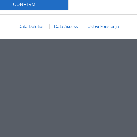
CONFIRM
stoji nebeska zaštita, a ispred vas vrata koja se
Data Deletion
Data Access
Uslovi korištenja