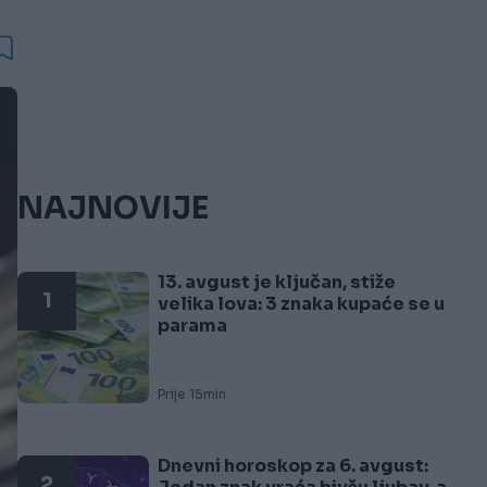
NAJNOVIJE
13. avgust je ključan, stiže
1
velika lova: 3 znaka kupaće se u
parama
Prije 15min
Dnevni horoskop za 6. avgust:
2