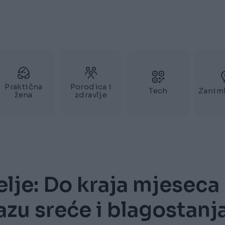
Praktična
Porodica i
Tech
Zaniml
žena
zdravlje
želje: Do kraja mjeseca
fazu sreće i blagostanj