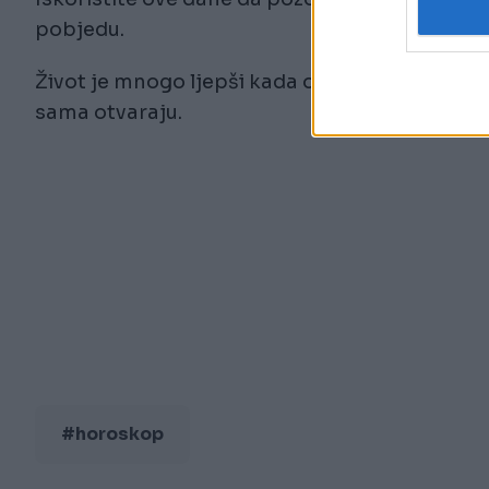
pobjedu.
Život je mnogo ljepši kada osjećate da iza vas 
sama otvaraju.
#horoskop