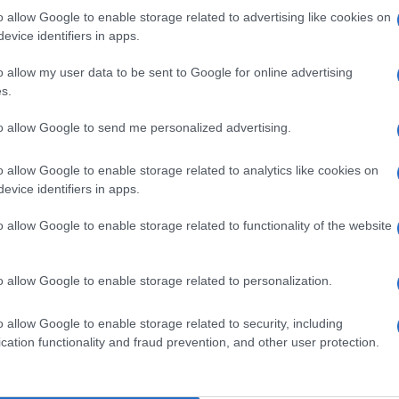
o allow Google to enable storage related to advertising like cookies on
evice identifiers in apps.
a vam se vraća kroz nove prilike i lijepe događaje
jedna rečenica da vam život krene putem kojem ste
o allow my user data to be sent to Google for online advertising
s.
to allow Google to send me personalized advertising.
je da se prepustite i vjerujete procesu.
o allow Google to enable storage related to analytics like cookies on
evice identifiers in apps.
š onda kada sreća pokuca na vrata. Mnogi ljudi
o allow Google to enable storage related to functionality of the website
e „previše dobro da bi bilo istinito“.
o allow Google to enable storage related to personalization.
 ljudi koji su vam pomogli i ne otkrivajte svima
o allow Google to enable storage related to security, including
cation functionality and fraud prevention, and other user protection.
dugo niste čuli i da proslavite čak i najmanju