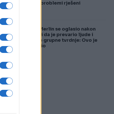
3
sve, a problemi rješeni
.
4
Dino Merlin se oglasio nakon
tvrdnji da je prevario ljude i
najave grupne tvrdnje: Ovo je
poručio