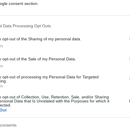
ogle consent section.
ije
cima donosio stres i neizvjesnost. Ako ste imali
l Data Processing Opt Outs
oji vam neko duguje, do kraja mjeseca dolazi
o opt-out of the Sharing of my personal data.
In
 kojoj više nećete morati da razmišljate o svakom
o opt-out of the Sale of my Personal Data.
In
e vraća i vjera da pravda ipak postoji. Ovaj
to opt-out of processing my Personal Data for Targeted
ing.
efonski poziv ili neočekivanu vijest — ali će
In
o opt-out of Collection, Use, Retention, Sale, and/or Sharing
ersonal Data that Is Unrelated with the Purposes for which it
lected.
služili
Out
z prošlosti ponovo se pojavljuje, neko vas
consents
 vi toga niste ni svjesni.