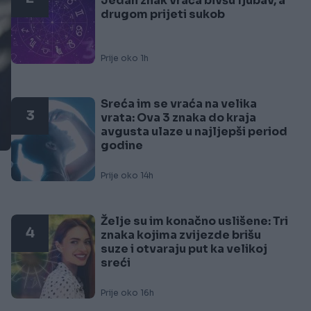
Jedan znak vraća bivšu ljubav, a
drugom prijeti sukob
Prije oko 1h
Sreća im se vraća na velika
3
vrata: Ova 3 znaka do kraja
avgusta ulaze u najljepši period
godine
Prije oko 14h
Želje su im konačno uslišene: Tri
4
znaka kojima zvijezde brišu
suze i otvaraju put ka velikoj
sreći
Prije oko 16h