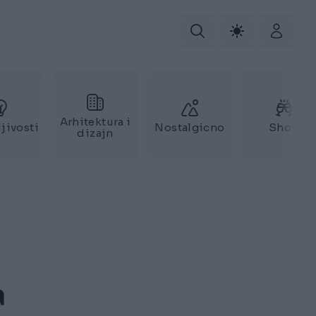
Arhitektura i
jivosti
Nostalgicno
Show
dizajn
a