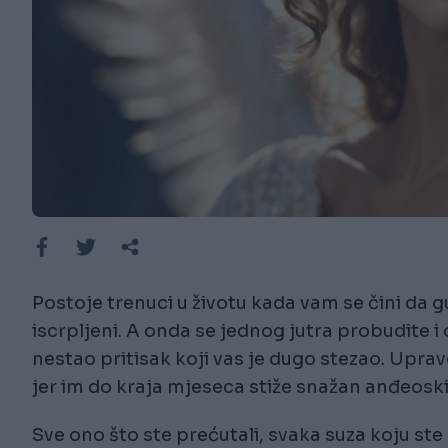
Postoje trenuci u životu kada vam se čini da gu
iscrpljeni. A onda se jednog jutra probudite i
nestao pritisak koji vas je dugo stezao. Upra
jer im do kraja mjeseca stiže snažan anđeoski
Sve ono što ste prećutali, svaka suza koju ste 