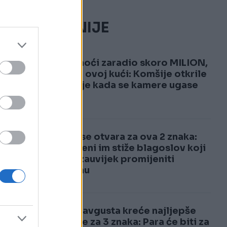
NAJČITANIJE
1
Za tri noći zaradio skoro MILION,
a živi u ovoj kući: Komšije otkrile
kakav je kada se kamere ugase
2
Nebo se otvara za ova 2 znaka:
Do jeseni im stiže blagoslov koji
će im zauvijek promijeniti
sudbinu
Od 15. avgusta kreće najljepše
vrijeme za 3 znaka: Para će biti za