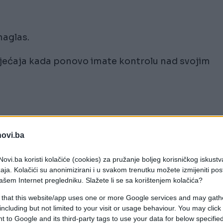
naglas.
sjećaja kada ponovo imate kontrolu nad svojim
ne.
novi.ba
ima ste već prestali da razmišljate. Hrabrost koju
ovi.ba koristi kolačiće (cookies) za pružanje boljeg korisničkog iskustv
počinje da donosi rezultate.
aja. Kolačići su anonimizirani i u svakom trenutku možete izmijeniti po
ašem Internet pregledniku. Slažete li se sa korištenjem kolačića?
ud i spreman je da vam ponudi nešto konkretno, b
 that this website/app uses one or more Google services and may gath
spavate, svjesni da ste sami izborili svoje
including but not limited to your visit or usage behaviour. You may click 
 to Google and its third-party tags to use your data for below specifi