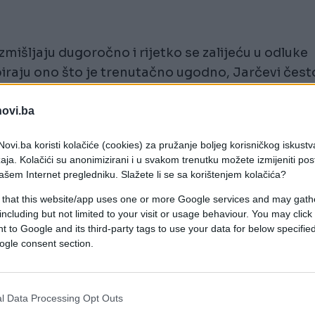
zmišljaju dugoročno i rijetko se zalijeću u odluke
iraju ono što je trenutačno ugodno, Jarčevi čest
bnost da zadrže hladnu glavu čak i kada je emotiv
dine.
novi.ba
ornosti. Jarčevi su navikli nositi teret i pritom
ovi.ba koristi kolačiće (cookies) za pružanje boljeg korisničkog iskustv
aja. Kolačići su anonimizirani i u svakom trenutku možete izmijeniti po
t koji nije samo utjeha, nego konkretan smjer. Ne
ašem Internet pregledniku. Slažete li se sa korištenjem kolačića?
zato ih ljudi često traže kad treba nešto ozbiljno
 that this website/app uses one or more Google services and may gath
including but not limited to your visit or usage behaviour. You may click 
 to Google and its third-party tags to use your data for below specifi
ogle consent section.
e. One imaju prirodnu sposobnost analiziranja
uočavanja gdje je stvarni problem. U kriznim
l Data Processing Opt Outs
atski radi na rješenju, korak po korak. Mudrost