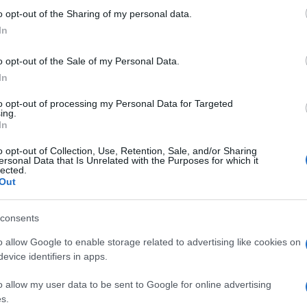
 i praktičnosti.
o opt-out of the Sharing of my personal data.
In
ole ponavljati iste greške i imaju naviku promatra
ju sve pronicljivije. Kad Djevica nešto kaže, to
o opt-out of the Sale of my Personal Data.
In
je i osjećaj da je već vidjela sličan scenarij.
to opt-out of processing my Personal Data for Targeted
ing.
In
instinkt za ljude. Ne zadovoljavaju se površnim
o opt-out of Collection, Use, Retention, Sale, and/or Sharing
na, a gdje se nešto skriva. Njihova mudrost se
ersonal Data that Is Unrelated with the Purposes for which it
lected.
o teške: znaju ostati pribrani, podnijeti neugod
Out
 ali je ispravna.
consents
reokrete. Rijetko prolaze kroz stvari "lagano", al
je vrijedno, a što nije. Njihovi savjeti često zvuče
o allow Google to enable storage related to advertising like cookies on
evice identifiers in apps.
o allow my user data to be sent to Google for online advertising
s.