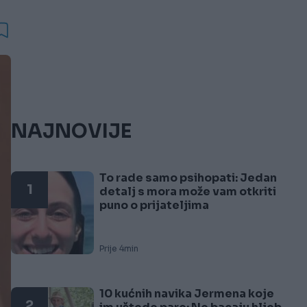
NAJNOVIJE
To rade samo psihopati: Jedan
1
detalj s mora može vam otkriti
puno o prijateljima
Prije 4min
10 kućnih navika Jermena koje
2