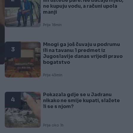
im uštede pare: Ne bacaju hljeb,
ne kupuju vodu, a računi upola
manji
Prije 18min
Mnogi ga još čuvaju u podrumu
3
ili na tavanu: 1 predmet iz
Jugoslavije danas vrijedi pravo
bogatstvo
Prije 43min
Pokazala gdje se u Jadranu
4
nikako ne smije kupati, slažete
li se s njom?
Prije oko 1h