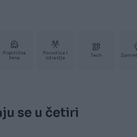
Praktična
Porodica i
Tech
Zaniml
žena
zdravlje
ju se u četiri