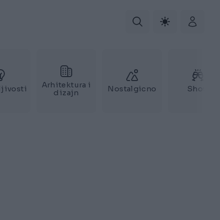
Arhitektura i
jivosti
Nostalgicno
Show
dizajn