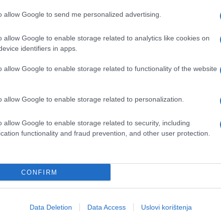
uti se i gledati širu sliku. Kad svi reagiraju
to allow Google to send me personalized advertising.
 i postavljaju pitanje: "Što je zapravo bitno?"
u lako u tuđe drame i ne donose zaključke na
o allow Google to enable storage related to analytics like cookies on
evice identifiers in apps.
o allow Google to enable storage related to functionality of the website
encionalno. Ne drže se slijepo pravila ni
 imaju smisla. Njihovi savjeti znaju biti drugačij
štinu - jer dolaze iz distance, logike i šire
o allow Google to enable storage related to personalization.
o allow Google to enable storage related to security, including
cation functionality and fraud prevention, and other user protection.
CONFIRM
Data Deletion
Data Access
Uslovi korištenja