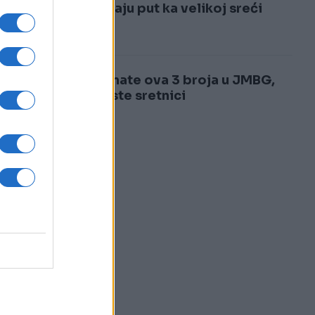
3
i otvaraju put ka velikoj sreći
4
Ako imate ova 3 broja u JMBG,
pravi ste sretnici
i