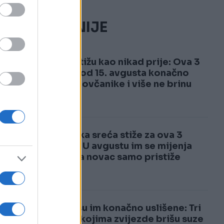
NAJČITANIJE
ti
1
Pare stižu kao nikad prije: Ova 3
znaka od 15. avgusta konačno
pune novčanike i više ne brinu
ne
2
Luđačka sreća stiže za ova 3
znaka: U avgustu im se mijenja
život, a novac samo pristiže
i
Želje su im konačno uslišene: Tri
znaka kojima zvijezde brišu suze