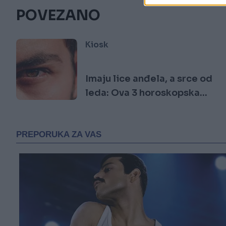
POVEZANO
Kiosk
Imaju lice anđela, a srce od
leda: Ova 3 horoskopska
znaka mnogi smatraju
najopasnijim