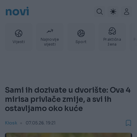
novi
Najnovije
Praktična
P
Vijesti
Sport
vijesti
žena
Sami ih dozivate u dvorište: Ova 4
mirisa privlače zmije, a svi ih
ostavljamo oko kuće
Kiosk
07.05.26. 19:21