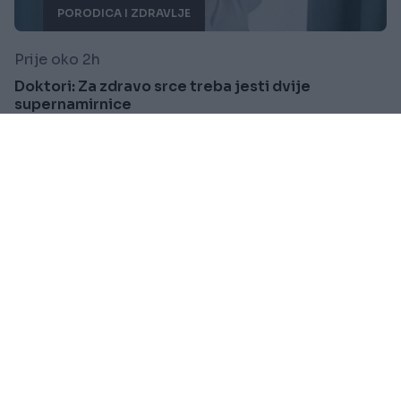
PORODICA I ZDRAVLJE
Prije oko 2h
Doktori: Za zdravo srce treba jesti dvije
supernamirnice
Saznaj više