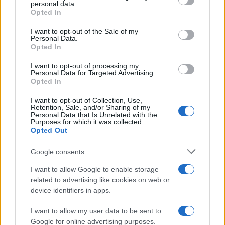
Prostor ispod drvenih terasa
personal data.
Neuredne kompostane bez poklopca
Opted In
Šta zaista odbija zmije od kuće
I want to opt-out of the Sale of my
Internet je prepun mitova o bijelom luku i naftalinu.
Personal Data.
Opted In
Realnost je prizemnija. Zmije ne podnose otvoren,
čist i suv prostor bez plijena.
I want to opt-out of processing my
Personal Data for Targeted Advertising.
Opted In
Najbolji „sprej“ protiv njih je grabulja i kosilica.
I want to opt-out of Collection, Use,
Kosite travu na 5 do 7 cm, ne više
Retention, Sale, and/or Sharing of my
Personal Data that Is Unrelated with the
Zatvarajte kante za smeće poklopcem
Purposes for which it was collected.
Skupljajte palo voće svaki drugi dan
Opted Out
Sklonite hranu za ljubimce sa otvorenog
Google consents
I want to allow Google to enable storage
related to advertising like cookies on web or
device identifiers in apps.
I want to allow my user data to be sent to
Google for online advertising purposes.