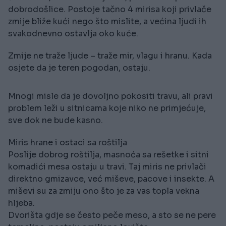
dobrodošlice. Postoje tačno 4 mirisa koji privlače
zmije bliže kući nego što mislite, a većina ljudi ih
svakodnevno ostavlja oko kuće.
Zmije ne traže ljude – traže mir, vlagu i hranu. Kada
osjete da je teren pogodan, ostaju.
Mnogi misle da je dovoljno pokositi travu, ali pravi
problem leži u sitnicama koje niko ne primjećuje,
sve dok ne bude kasno.
Miris hrane i ostaci sa roštilja
Poslije dobrog roštilja, masnoća sa rešetke i sitni
komadići mesa ostaju u travi. Taj miris ne privlači
direktno gmizavce, već miševe, pacove i insekte. A
miševi su za zmiju ono što je za vas topla vekna
hljeba.
Dvorišta gdje se često peče meso, a sto se ne pere