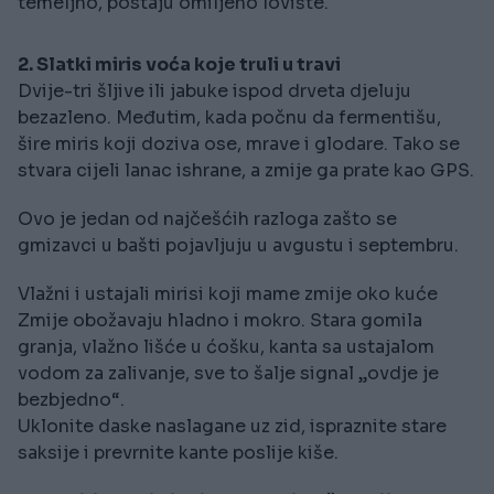
temeljno, postaju omiljeno lovište.
2. Slatki miris voća koje truli u travi
Dvije-tri šljive ili jabuke ispod drveta djeluju
bezazleno. Međutim, kada počnu da fermentišu,
šire miris koji doziva ose, mrave i glodare. Tako se
stvara cijeli lanac ishrane, a zmije ga prate kao GPS.
Ovo je jedan od najčešćih razloga zašto se
gmizavci u bašti pojavljuju u avgustu i septembru.
Vlažni i ustajali mirisi koji mame zmije oko kuće
Zmije obožavaju hladno i mokro. Stara gomila
granja, vlažno lišće u ćošku, kanta sa ustajalom
vodom za zalivanje, sve to šalje signal „ovdje je
bezbjedno“.
Uklonite daske naslagane uz zid, ispraznite stare
saksije i prevrnite kante poslije kiše.