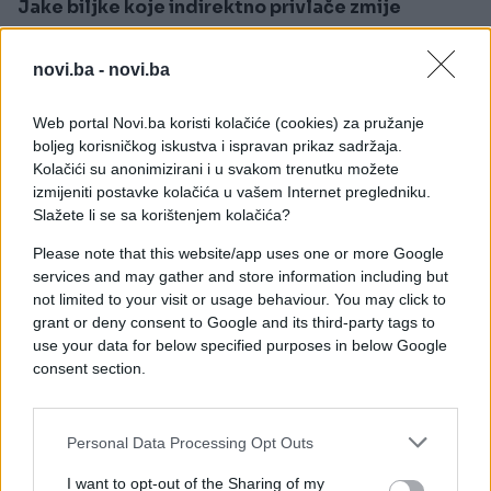
Jake biljke koje indirektno privlače zmije
Ovo iznenadi mnoge. Lavanda, neven i druge
mirisne biljke same po sebi ne mame gmizavce, ali
novi.ba -
novi.ba
privlače rojeve insekata. Tamo gdje ima insekata,
ima i žaba i miševa, a tu se zmija osjeća kao u
Web portal Novi.ba koristi kolačiće (cookies) za pružanje
restoranu sa švedskim stolom.
boljeg korisničkog iskustva i ispravan prikaz sadržaja.
Skriveni signali u dvorištu koje ljudi previde
Kolačići su anonimizirani i u svakom trenutku možete
Pored mirisa, postoji još jedna stvar na koju malo
izmijeniti postavke kolačića u vašem Internet pregledniku.
ko obraća pažnju, a to su tople ravne površine.
Slažete li se sa korištenjem kolačića?
Please note that this website/app uses one or more Google
Betonske ploče, crne folije, stari limovi i naslagane
services and may gather and store information including but
cigle danju upiju toplotu, a uveče zrače. Zmija će tu
not limited to your visit or usage behaviour. You may click to
doći da se grije.
grant or deny consent to Google and its third-party tags to
use your data for below specified purposes in below Google
Ako uz to imate i rupu u temelju ili pukotinu u zidu,
consent section.
dobili ste savršen apartman za njih.
Pukotine u zidu šire od 1 cm
Personal Data Processing Opt Outs
Otvori oko cijevi i crijeva
I want to opt-out of the Sharing of my