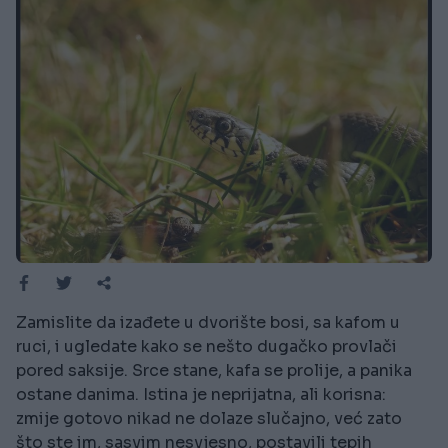
Zamislite da izađete u dvorište bosi, sa kafom u
ruci, i ugledate kako se nešto dugačko provlači
pored saksije. Srce stane, kafa se prolije, a panika
ostane danima. Istina je neprijatna, ali korisna:
zmije gotovo nikad ne dolaze slučajno, već zato
što ste im, sasvim nesvjesno, postavili tepih