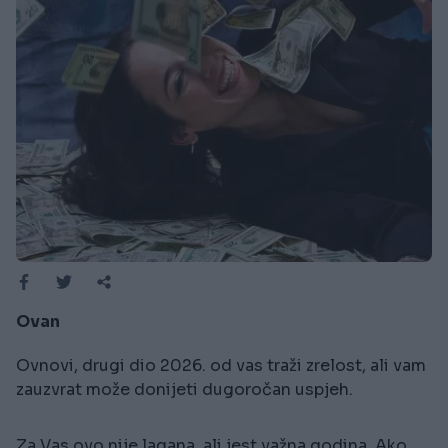
Ovan
Ovnovi, drugi dio 2026. od vas traži zrelost, ali vam
zauzvrat može donijeti dugoročan uspjeh.
Za Vas ovo nije lagana, ali jest važna godina. Ako