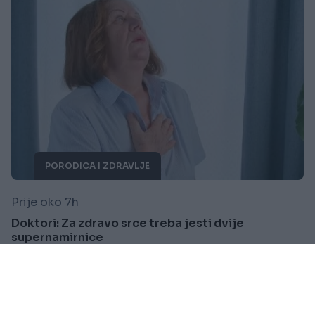
PORODICA I ZDRAVLJE
Prije oko 7h
Doktori: Za zdravo srce treba jesti dvije
supernamirnice
Saznaj više