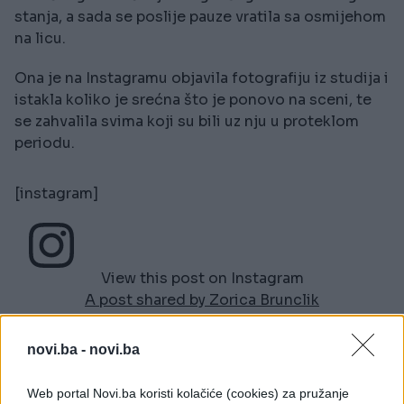
stanja, a sada se poslije pauze vratila sa osmijehom
na licu.
Ona je na Instagramu objavila fotografiju iz studija i
istakla koliko je srećna što je ponovo na sceni, te
se zahvalila svima koji su bili uz nju u proteklom
periodu.
[instagram]
View this post on Instagram
A post shared by Zorica Brunclik
(@zoricabrunclik_official)
novi.ba -
novi.ba
[/instagram]
Web portal Novi.ba koristi kolačiće (cookies) za pružanje