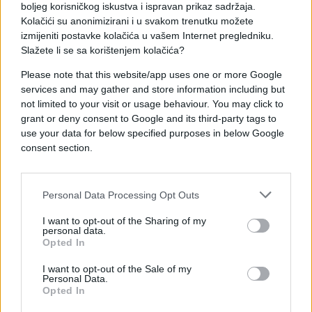
"Posle svega, osmeh je opet tu. Vratila sam se
boljeg korisničkog iskustva i ispravan prikaz sadržaja.
među svoje kandidate, muziku i scenu koju volim.
Kolačići su anonimizirani i u svakom trenutku možete
izmijeniti postavke kolačića u vašem Internet pregledniku.
Hvala svima koji su bili uz mene u teškim
Slažete li se sa korištenjem kolačića?
trenucima. Idemo dalje - još jače i sa još više
ljubavi"
, poručila je muzička zvijezda.
Please note that this website/app uses one or more Google
services and may gather and store information including but
not limited to your visit or usage behaviour. You may click to
grant or deny consent to Google and its third-party tags to
use your data for below specified purposes in below Google
consent section.
#Zorica Brunclik
Personal Data Processing Opt Outs
I want to opt-out of the Sharing of my
personal data.
Opted In
I want to opt-out of the Sale of my
Personal Data.
Opted In