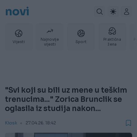
novi
Najnovije
Praktična
P
Vijesti
Sport
vijesti
žena
"Svi koji su bili uz mene u teškim
trenucima..." Zorica Brunclik se
oglasila iz studija nakon...
Kiosk
27.04.26. 18:42