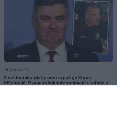
VIJESTI
Prije oko 1h
Neviđeni skandal, u centru pažnje Zoran
Milanović! Osvanuo šokantan snimak iz kafane u
Kninu
Saznaj više