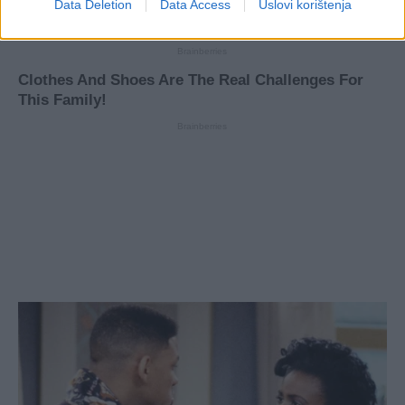
Data Deletion
Data Access
Uslovi korištenja