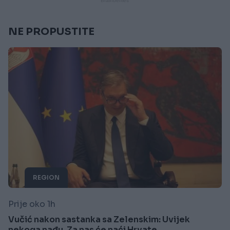
NE PROPUSTITE
REGION
Prije oko 1h
Vučić nakon sastanka sa Zelenskim: Uvijek
nekoga nađu. Za nas će naći Hrvate