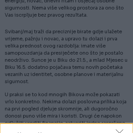
energiju, novac, dnevni ritam i osjećaj osobne
sigurnosti. Nema više velikog prostora za ono što
Vas iscrpljuje bez pravog rezultata.
Svibanj/maj traži da preciznije birate gdje ulažete
vrijeme, pažnju i novac, a upravo tu dolazi i prva
velika prednost ovog razdoblja: imate više
samopouzdanja da presiječete ono što je postalo
neodrživo. Sunce je u Biku do 21.5., a mlad Mjesec u
Biku 16.5. dodatno pojačava temu novih početaka
vezanih uz identitet, osobne planove i materijalnu
sigurnost.
U praksi se to kod mnogih Bikova može pokazati
vrlo konkretno. Nekima dolazi poslovna prilika koja
na prvi pogled djeluje skromnije, ali dugoročno
donosi puno više mira i koristi. Drugi će napokon
odlučiti urediti financije, zatvoriti jedno raspršeno
razdoblje i uvesti jasnija pravila trošenja. Treći će