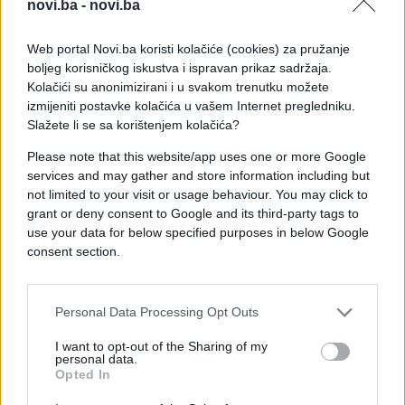
novi.ba -
novi.ba
osjetiti da su spremni više tražiti za svoj rad, bez
neugode i bez unutarnjeg povlačenja.
Web portal Novi.ba koristi kolačiće (cookies) za pružanje
boljeg korisničkog iskustva i ispravan prikaz sadržaja.
U odnosima se također mijenja ton. Više Vas ne
Kolačići su anonimizirani i u svakom trenutku možete
privlači neodređenost. Privlače Vas ljudi i situacije
izmijeniti postavke kolačića u vašem Internet pregledniku.
Slažete li se sa korištenjem kolačića?
uz koje se osjećate stabilno, poštovano i sigurno.
Upravo zato svibanj/maj za Vas može biti jedan od
Please note that this website/app uses one or more Google
najvažnijih mjeseci godine: vraća Vas Vama
services and may gather and store information including but
samima, ali u zrelijoj, jasnijoj i čvršćoj verziji.
not limited to your visit or usage behaviour. You may click to
grant or deny consent to Google and its third-party tags to
use your data for below specified purposes in below Google
consent section.
Personal Data Processing Opt Outs
I want to opt-out of the Sharing of my
personal data.
Opted In
#astrologija