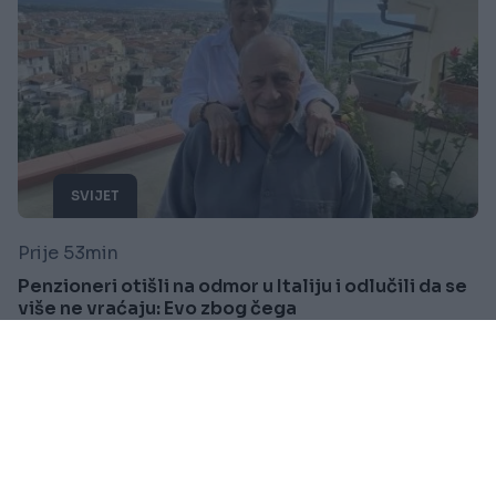
SVIJET
Prije 53min
Penzioneri otišli na odmor u Italiju i odlučili da se
više ne vraćaju: Evo zbog čega
Saznaj više