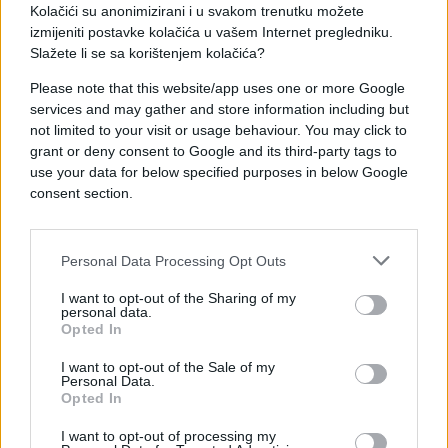
Istakao je da je današnji sastanak bio
Kolačići su anonimizirani i u svakom trenutku možete
konstruktivan, da je pokazana spremnost da Vlada
izmijeniti postavke kolačića u vašem Internet pregledniku.
Slažete li se sa korištenjem kolačića?
RS učini ono što je u njenoj nadležnosti kako bi se
problemi riješili, ali da je zaključak da su za većinu
Please note that this website/app uses one or more Google
njihovih problema nadležne entitetske vlade i
services and may gather and store information including but
Savjet ministara BiH.
not limited to your visit or usage behaviour. You may click to
grant or deny consent to Google and its third-party tags to
Durmić je pozvao Savjet ministara da inicira da
use your data for below specified purposes in below Google
consent section.
sastanku prisustvuju predstavnici Vlade Hrvatske,
jer prevoznici nisu u poziciji da to učine.
Personal Data Processing Opt Outs
"Ukoliko se neka od institucija ne odazove na
sastanak, bićemo prisiljeni da svoje proteste
I want to opt-out of the Sharing of my
usmjerimo ka tim institucijama. Blokade trenutno
personal data.
Opted In
traju na sjevernim granicama BiH, a o njihovom
prekidu, nastavku ili premještanju na druge lokacije
I want to opt-out of the Sale of my
Personal Data.
može odlučiti samo plenum Konzorcijuma", rekao je
Opted In
Durmić.
I want to opt-out of processing my