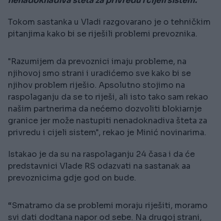
nenadoknadiva šteta za privredu i cijeli sistem.
Tokom sastanka u Vladi razgovarano je o tehničkim
pitanjima kako bi se riješili problemi prevoznika.
"Razumijem da prevoznici imaju probleme, na
njihovoj smo strani i uradićemo sve kako bi se
njihov problem riješio. Apsolutno stojimo na
raspolaganju da se to riješi, ali isto tako sam rekao
našim partnerima da nećemo dozvoliti blokiarnje
granice jer može nastupiti nenadoknadiva šteta za
privredu i cijeli sistem", rekao je Minić novinarima.
Istakao je da su na raspolaganju 24 časa i da će
predstavnici Vlade RS odazvati na sastanak aa
prevoznicima gdje god on bude.
“Smatramo da se problemi moraju riješiti, moramo
svi dati dodtana napor od sebe. Na drugoj strani,