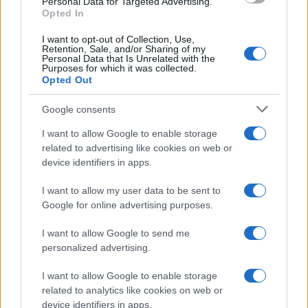
On je zahvalio Vladi RS što je pokazala odlučnost
Personal Data for Targeted Advertising.
Opted In
da učestvuje u pronalaženju rješenja, te dodao da
se sada čeka odgovor i drugih institucija na oba
I want to opt-out of Collection, Use,
Retention, Sale, and/or Sharing of my
nivoa BiH.
Personal Data that Is Unrelated with the
Purposes for which it was collected.
Opted Out
Google consents
I want to allow Google to enable storage
related to advertising like cookies on web or
#Savo Minić
#prijevoznici
device identifiers in apps.
I want to allow my user data to be sent to
Google for online advertising purposes.
I want to allow Google to send me
personalized advertising.
I want to allow Google to enable storage
related to analytics like cookies on web or
device identifiers in apps.