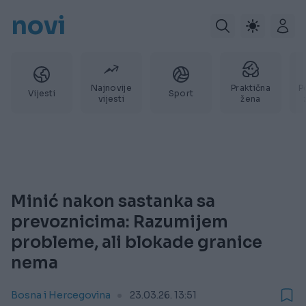
novi
Najnovije
Praktična
P
Vijesti
Sport
vijesti
žena
Minić nakon sastanka sa
prevoznicima: Razumijem
probleme, ali blokade granice
nema
Bosna i Hercegovina
23.03.26. 13:51