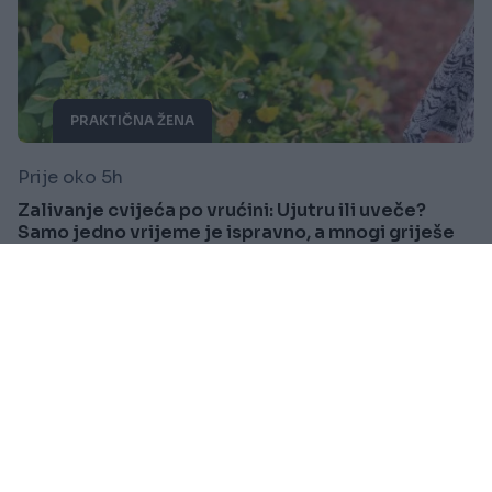
PRAKTIČNA ŽENA
Prije oko 5h
Zalivanje cvijeća po vrućini: Ujutru ili uveče?
Samo jedno vrijeme je ispravno, a mnogi griješe
Saznaj više