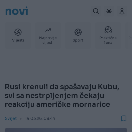
novi
Najnovije
Praktična
P
Vijesti
Sport
vijesti
žena
Rusi krenuli da spašavaju Kubu,
svi sa nestrpljenjem čekaju
reakciju američke mornarice
Svijet
19.03.26. 08:44