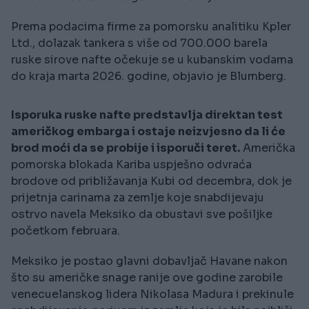
Prema podacima firme za pomorsku analitiku Kpler
Ltd., dolazak tankera s više od 700.000 barela
ruske sirove nafte očekuje se u kubanskim vodama
do kraja marta 2026. godine, objavio je Blumberg.
Isporuka ruske nafte predstavlja direktan test
američkog embarga i ostaje neizvjesno da li će
brod moći da se probije i isporuči teret.
Američka
pomorska blokada Kariba uspješno odvraća
brodove od približavanja Kubi od decembra, dok je
prijetnja carinama za zemlje koje snabdijevaju
ostrvo navela Meksiko da obustavi sve pošiljke
početkom februara.
Meksiko je postao glavni dobavljač Havane nakon
što su američke snage ranije ove godine zarobile
venecuelanskog lidera Nikolasa Madura i prekinule