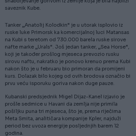
snabdijevanje gorivom iz zemlje koja je bila najbliži
saveznik Kube.
Tanker „Anatolij Kolodkin“ je u utorak isplovio iz
ruske luke Primorsk ka komercijalnoj luci Matansas
na Kubi s teretom od 730.000 barela ruske sirove
nafte marke „Urals“. Još jedan tanker, „Sea Horse“,
koji je također prošlog mjeseca prevozio rusku
sirovu naftu, nakratko je ponovo krenuo prema Kubi
nakon što je u februaru bio primoran da promijeni
kurs. Dolazak bilo kojeg od ovih brodova označio bi
prvu veću isporuku goriva nakon duge pauze.
Kubanski predsjednik Migel Dijaz-Kanel izjavio je
prošle sedmice u Havani da zemlja nije primila
pošiljku puna tri mjeseca, što je, prema riječima
Meta Smita, analitičara kompanije Kpler, najduži
period bez uvoza energije posljednjih barem 12
godina.