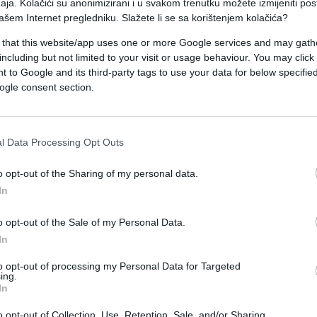
aja. Kolačići su anonimizirani i u svakom trenutku možete izmijeniti po
i, prema ocjenama analitičara, prate koliko je
ašem Internet pregledniku. Slažete li se sa korištenjem kolačića?
 li bi se uopšte isplatilo ići u “punu eskalaciju”.
 that this website/app uses one or more Google services and may gath
lučili tek ako zaključe da je situacija za Iran
including but not limited to your visit or usage behaviour. You may click 
ijecanje dotoka naoružanja i podrške, što je
 to Google and its third-party tags to use your data for below specifi
ogle consent section.
vojnu snagu.
toji osjetljiv odnos prema tome da li Huti djeluj
l Data Processing Opt Outs
na. Zbog toga, čak i ako krenu u akciju, vjerovat
i odgovor na direktnu prijetnju, a ne kao otvoren
o opt-out of the Sharing of my personal data.
In
o opt-out of the Sale of my Personal Data.
Za razliku od 2023. godine, kada su brzo reagovali
In
ema Izraelu, sada se pojavljuju kontradiktorne
k nesuglasica: tvrđa struja navodno traži brže i
to opt-out of processing my Personal Data for Targeted
ing.
 insistira na oprezu. I među pristalicama se osjeća
In
o opt-out of Collection, Use, Retention, Sale, and/or Sharing