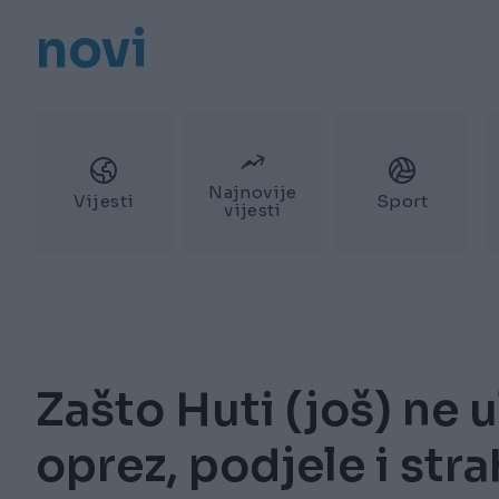
novi
Najnovije
Vijesti
Sport
vijesti
Zašto Huti (još) ne u
oprez, podjele i st