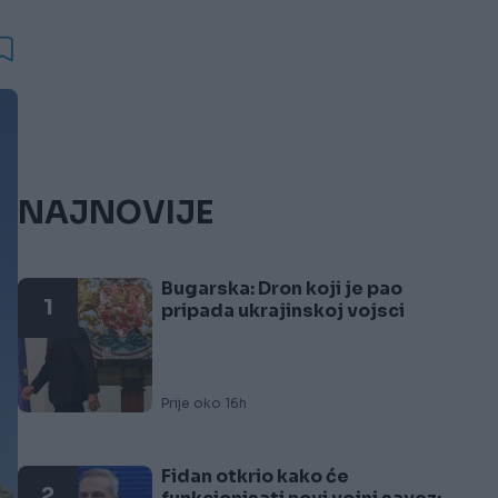
NAJNOVIJE
Bugarska: Dron koji je pao
1
pripada ukrajinskoj vojsci
Prije oko 16h
Fidan otkrio kako će
2