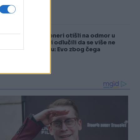
3
4
Penzioneri otišli na odmor u
Italiju i odlučili da se više ne
vraćaju: Evo zbog čega