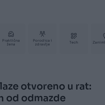
Praktična
Porodica i
Tech
Zaniml
žena
zdravlje
laze otvoreno u rat:
rah od odmazde