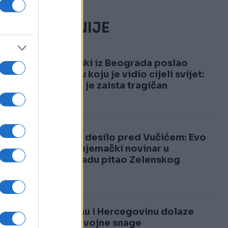
NAJČITANIJE
i
1
Zelenski iz Beograda poslao
poruku koju je vidio cijeli svijet:
Povod je zaista tragičan
2
Sve se desilo pred Vučićem: Evo
šta je njemački novinar u
Beogradu pitao Zelenskog
U Bosnu i Hercegovinu dolaze
velike vojne snage