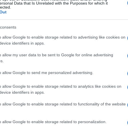
ersonal Data that Is Unrelated with the Purposes for which it
lected.
 izbjeći nove američke udare na teritorije koje
Out
d ranijih napada. Procjene govore da pokret ne žel
consents
tetu na infrastrukturi i vojnoj strukturi, posebno u
od kuće.
o allow Google to enable storage related to advertising like cookies on
evice identifiers in apps.
može brzo promijeniti. Ako dođe do direktnih
o allow my user data to be sent to Google for online advertising
gionu dodatno eskalira, Huti bi mogli promijeniti
s.
to allow Google to send me personalized advertising.
o allow Google to enable storage related to analytics like cookies on
evice identifiers in apps.
o allow Google to enable storage related to functionality of the website
o allow Google to enable storage related to personalization.