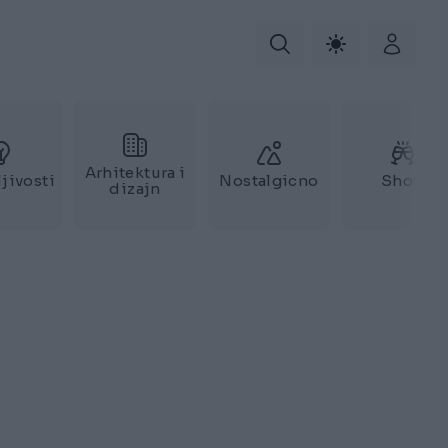
Arhitektura i
jivosti
Nostalgicno
Show
dizajn