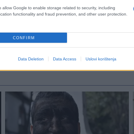
o allow Google to enable storage related to security, including
cation functionality and fraud prevention, and other user protection.
CONFIRM
Data Deletion
Data Access
Uslovi korištenja