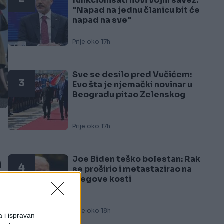
funkcionisati novi vojni savez:
"Napad na jednu članicu bit će
napad na sve"
Prije oko 17h
Sve se desilo pred Vučićem:
3
Evo šta je njemački novinar u
Beogradu pitao Zelenskog
Prije oko 17h
Joe Biden teško bolestan: Rak
i
4
se proširio i metastazirao na
njegove kosti
Prije oko 18h
a i ispravan