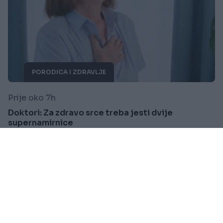
PORODICA I ZDRAVLJE
Prije oko 7h
Doktori: Za zdravo srce treba jesti dvije
supernamirnice
Saznaj više