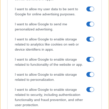
poslati jasna poruka Sarajevu
I want to allow my user data to be sent to
Google for online advertising purposes.
On je napomenuo da je putem Schmidta instalirano
mnogo negativnih stvari u BiH, te napomenuo da
I want to allow Google to send me
Sud i Tužilaštvo BiH "kažnjavaju nekoga zato što je
personalized advertising.
digao sliku Ratka Mladića ili Radovana Karadžića."
I want to allow Google to enable storage
"To se ne dešava, naravno, u FBiH. Ne dešava se ni
related to analytics like cookies on web or
kada čujemo rafale na proslavama nekih njihovih
device identifiers in apps.
manifestacija", zaključio je Minić.
I want to allow Google to enable storage
related to functionality of the website or app.
I want to allow Google to enable storage
related to personalization.
I want to allow Google to enable storage
#Savo Minić
#snsd
#cik
related to security, including authentication
functionality and fraud prevention, and other
user protection.