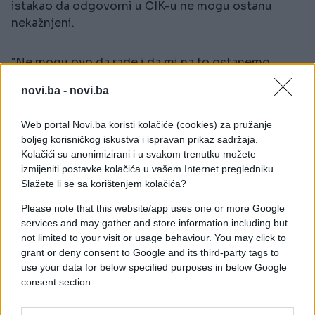
istakao da odgovorni u CIK-u ne mogu ostanu
nekažnjeni.
"Ne mogu ovo da rade i da mi na to ostanemo
nijemi. Da li je moguće da su nam svu ovu ujudurmu
novi.ba -
novi.ba
pravili? Cijelo vrijeme sam na to ukazivao", rekao je
Minić.
Web portal Novi.ba koristi kolačiće (cookies) za pružanje
boljeg korisničkog iskustva i ispravan prikaz sadržaja.
On je podsjetio kako je Ustavni sud BiH čekao
Kolačići su anonimizirani i u svakom trenutku možete
odluku CIK-a i pravili su priču koja se pričala na
izmijeniti postavke kolačića u vašem Internet pregledniku.
terenu, a to građani dobro znaju.
Slažete li se sa korištenjem kolačića?
Please note that this website/app uses one or more Google
"Poručivali su da će pobjediti kandidat opozicije
services and may gather and store information including but
Branko Blanuša, da je Vlada Republike Srpske
not limited to your visit or usage behaviour. You may click to
nelegalna. Da li je moguće da mi funkcionišemo na
grant or deny consent to Google and its third-party tags to
ovakav način, a da ne reagujemo", upitao je Minić.
use your data for below specified purposes in below Google
consent section.
On je naveo da bi u tom slučaju bili neodgovorni