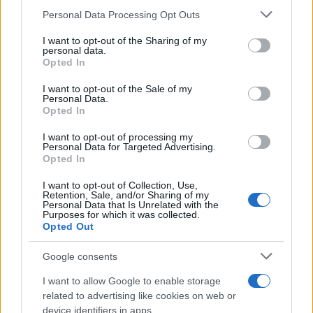
političari, poručivši da to nisu, te da je reakcija
Personal Data Processing Opt Outs
Republike Srpske iznuđena.
I want to opt-out of the Sharing of my
"Nakon ove pobjede smo još sjesniji i još više
personal data.
Opted In
otvorenih očiju, još spremniji. Moraćemo ići u
realizaciju onih stvari koji će omogućiti da
I want to opt-out of the Sale of my
zaštitimo volju građana. Građani su pokazali koja je
Personal Data.
Opted In
njihova volja, a mi sad moramo sve ove institucije
koje to remete da stavimo na mjesto gdje im
I want to opt-out of processing my
pripada", naglasio je Minić.
Personal Data for Targeted Advertising.
Opted In
On je naveo da su ljudi koalicije koji su bili u
I want to opt-out of Collection, Use,
biračkim odborima omalovažavani, proganjani da su
Retention, Sale, and/or Sharing of my
Personal Data that Is Unrelated with the
krali izbore, da su nešto namještali, te da je to sve
Purposes for which it was collected.
Opted Out
nakon pobjede promijenjeno.
Google consents
Prema njegovim riječima, sada je jasno da je
međunarodna zajednica kontaminirala ovaj politički
I want to allow Google to enable storage
prostor putem Christiana Schmidta, te da se živi u
related to advertising like cookies on web or
jednoj nezdravoj sredini, zbog čega se morala
device identifiers in apps.