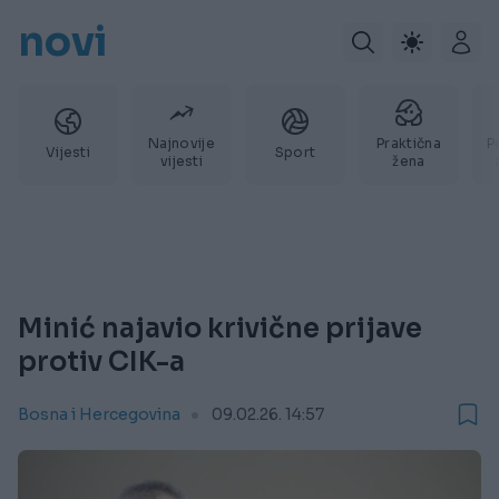
novi
Najnovije
Praktična
P
Vijesti
Sport
vijesti
žena
Minić najavio krivične prijave
protiv CIK-a
Bosna i Hercegovina
09.02.26. 14:57