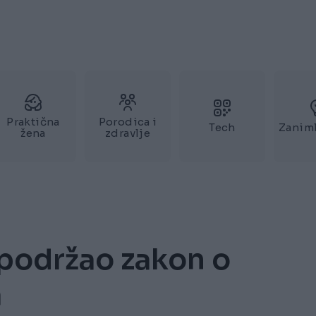
Praktična
Porodica i
Tech
Zaniml
žena
zdravlje
podržao zakon o
a