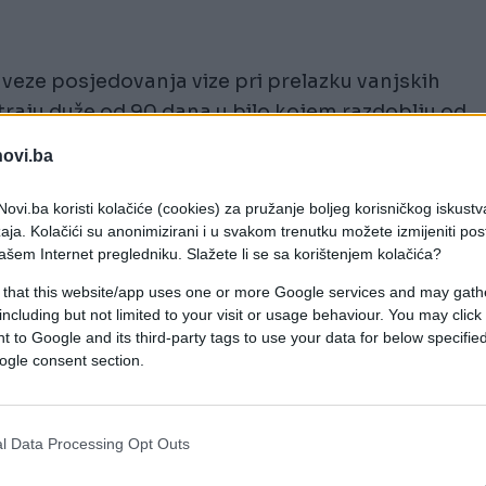
obaveze posjedovanja vize pri prelazku vanjskih
 traju duže od 90 dana u bilo kojem razdoblju od
novi.ba
ponovo uvede vizne zahtjeve za određenu zemlj
ovi.ba koristi kolačiće (cookies) za pružanje boljeg korisničkog iskustv
nosti - prvo privremeno, dok se čeka istraga i
aja. Kolačići su anonimizirani i u svakom trenutku možete izmijeniti po
, pojašnjavaju iz Evropskog parlamenta. Razlozi
ašem Internet pregledniku. Slažete li se sa korištenjem kolačića?
ključujući porast teških krivičnih djela koje su
 that this website/app uses one or more Google services and may gath
 povećanje broja neuspješnih zahtjeva za azil,
including but not limited to your visit or usage behaviour. You may click 
 to Google and its third-party tags to use your data for below specifi
ju rok boravka nakon viza.
ogle consent section.
spenzije, i to: hibridne prijetnje (kao što je
država), sheme državljanstva za investitore (ili
l Data Processing Opt Outs
e zabrinutosti, nedostatak usklađenosti s viznom