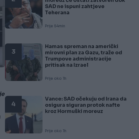
moreuz će ostati zatvoren dok
SAD ne ispuni zahtjeve
Teherana
Prije 54min
Hamas spreman na američki
3
mirovni plan za Gazu, traže od
Trumpove administracije
pritisak na Izrael
Prije oko 1h
je
Vance: SAD očekuju od Irana da
4
osigura siguran protok nafte
kroz Hormuški moreuz
U
Prije oko 1h