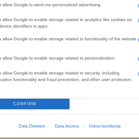
alata spoljne politike. Modernizovanim
to allow Google to send me personalized advertising.
ati putovanja bez viza u slučaju ozbiljnih
o allow Google to enable storage related to analytics like cookies on
jivati ​​suspenzije na vladine zvaničnike ili druge
evice identifiers in apps.
šu posvećenost ljudskim pravima i međunarodno
, Slovenija).
o allow Google to enable storage related to functionality of the website
parlamenta i Savjeta već neformalno dogovorili,
o allow Google to enable storage related to personalization.
 za, 96 protiv i 24 suzdržana. Savjet ga još uvije
 dana nakon objave u Službenom listu EU.
o allow Google to enable storage related to security, including
cation functionality and fraud prevention, and other user protection.
rijedlog dotične države članice ili na vlastitu
CONFIRM
imljene od bilo koje institucije EU, može započeti
nja iz određenih trećih zemalja u Schengenski
e problemi ne riješe. Do danas je vizni režim
Data Deletion
Data Access
Uslovi korištenja