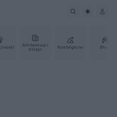
Arhitektura i
jivosti
Nostalgicno
Show
dizajn