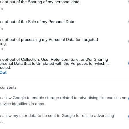
o opt-out of the Sharing of my personal data.
cija, međunarodnog prava o ljudskim pravima ili
In
međunarodnih sudova.
o opt-out of the Sale of my Personal Data.
azlozima za odobrenje ukidanja vize i imaju za cilj
In
ozi, uključujući bezbjednosne zabrinutosti i
to opt-out of processing my Personal Data for Targeted
će zadržani, navode iz Evropskog parlamenta.
ing.
In
ršenja uslova svojih sporazuma o ukidanju viza za
o opt-out of Collection, Use, Retention, Sale, and/or Sharing
ersonal Data that Is Unrelated with the Purposes for which it
eksibilnost da suspenduje vizni režim za vladine
lected.
 ljudskih prava ili druga kršenja od strane vlade.
Out
većanja broja osoba koje borave bez dozvole ili
consents
 Prag za izračunavanje niske stope priznavanja
o allow Google to enable storage related to advertising like cookies on
bro opravdanim slučajevima, Komisija će takođe
evice identifiers in apps.
.
o allow my user data to be sent to Google for online advertising
s.
a od strane turista i poslovnih putnika, te je naša