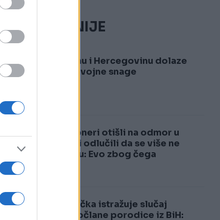
NAJČITANIJE
1
U Bosnu i Hercegovinu dolaze
velike vojne snage
2
Penzioneri otišli na odmor u
Italiju i odlučili da se više ne
vraćaju: Evo zbog čega
Njemačka istražuje slučaj
desetočlane porodice iz BiH: