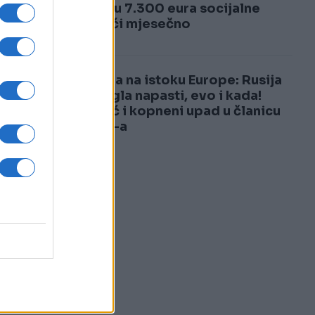
3
Primaju 7.300 eura socijalne
pomoći mjesečno
m
4
Uzbuna na istoku Europe: Rusija
bi mogla napasti, evo i kada!
Moguć i kopneni upad u članicu
NATO-a
k