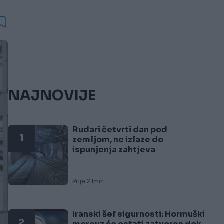
NAJNOVIJE
Rudari četvrti dan pod
1
zemljom, ne izlaze do
ispunjenja zahtjeva
Prije 21min
Iranski šef sigurnosti: Hormuški
2