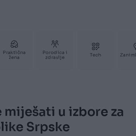
Praktična
Porodica i
Tech
Zaniml
žena
zdravlje
miješati u izbore za
like Srpske