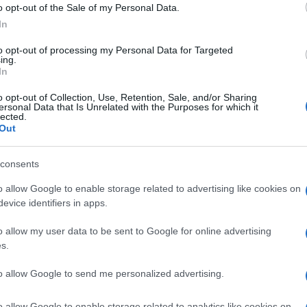
o opt-out of the Sale of my Personal Data.
 glasovi mogu presuditi u izbornoj utrci koja će se
In
andidata Saveza nezavisnih socijaldemokrata
to opt-out of processing my Personal Data for Targeted
andidata Srpske demokratske stranke (SDS) za
ing.
In
ažnijih oporbenih stranaka.
o opt-out of Collection, Use, Retention, Sale, and/or Sharing
ersonal Data that Is Unrelated with the Purposes for which it
 predstavljanja
lected.
Out
etanjima ne kani sudjelovati niti pozivati svoje
consents
o allow Google to enable storage related to advertising like cookies on
u koji je iz reda srpskog naroda, mi ostajemo tu
evice identifiers in apps.
 BiH (FTV) uz pojašnjenje kako se u HDZ-u 20 godi
jedni u tome.
o allow my user data to be sent to Google for online advertising
s.
 iz bošnjačkog naroda pozivaju da se pomogne
to allow Google to send me personalized advertising.
da to ne treba raditi jer je u pitanju legitimno
o allow Google to enable storage related to analytics like cookies on