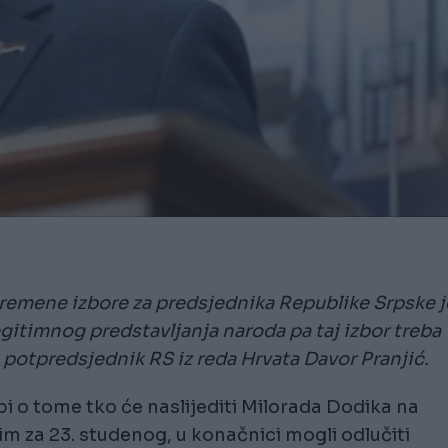
vremene izbore za predsjednika Republike Srpske j
egitimnog predstavljanja naroda pa taj izbor treba
i potpredsjednik RS iz reda Hrvata Davor Pranjić.
i o tome tko će naslijediti Milorada Dodika na
m za 23. studenog, u konačnici mogli odlučiti