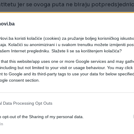
ntitetu jer se ovoga puta ne biraju potpredsjednic
novi.ba
ovi.ba koristi kolačiće (cookies) za pružanje boljeg korisničkog iskustv
 s razlikom od nekih 30 tisuća glasova, pobijedi
aja. Kolačići su anonimizirani i u svakom trenutku možete izmijeniti po
ašem Internet pregledniku. Slažete li se sa korištenjem kolačića?
rbe Jelenu Trivić.
 that this website/app uses one or more Google services and may gath
including but not limited to your visit or usage behaviour. You may click 
andidat dobio 13 tisuća glasova i tako postao
 to Google and its third-party tags to use your data for below specifi
 24 tisuće Bošnjaka glasalo je za njegova dva
ogle consent section.
o manje od dvije tisuće glasova, postao
l Data Processing Opt Outs
otukandidat nezavisni Ivan Begić dobio je nešto
o opt-out of the Sharing of my personal data.
In
stva BiH (SIP) novi predsjednik RS birat će se