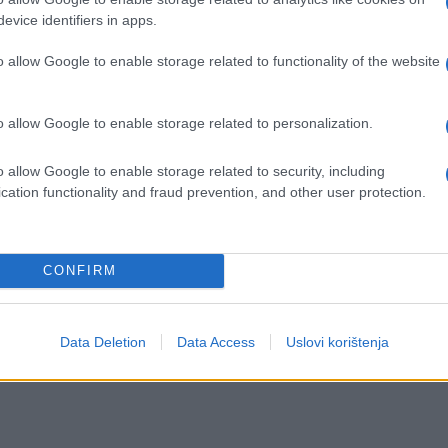
evice identifiers in apps.
 mandat predsjednika RS prestao na temelju
o allow Google to enable storage related to functionality of the website
a, na njega prenio ovlasti za potpisivanje ukaza
rno iako zakon predviđa takav mehanizam samo u
o allow Google to enable storage related to personalization.
a entiteta da obnaša dužnost.
o allow Google to enable storage related to security, including
parlamentu RS predložiti da imenuje privremenog
cation functionality and fraud prevention, and other user protection.
o će vjerojatno biti upravo Karan koji sada obna
i RS.
CONFIRM
ova i slovi za osobu koja je bezuvjetno odana
Data Deletion
Data Access
Uslovi korištenja