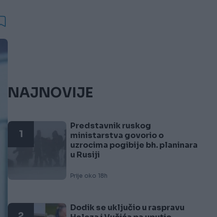
NAJNOVIJE
Predstavnik ruskog
1
ministarstva govorio o
uzrocima pogibije bh. planinara
u Rusiji
Prije oko 18h
Dodik se uključio u raspravu
2