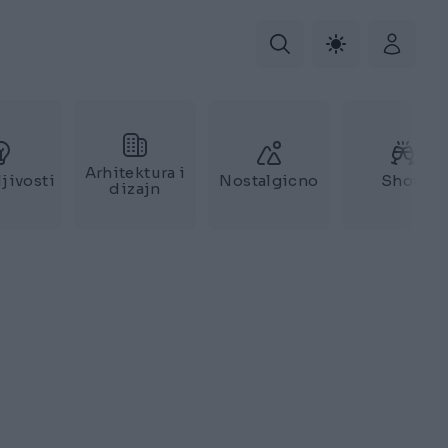
Arhitektura i
jivosti
Nostalgicno
Show
dizajn