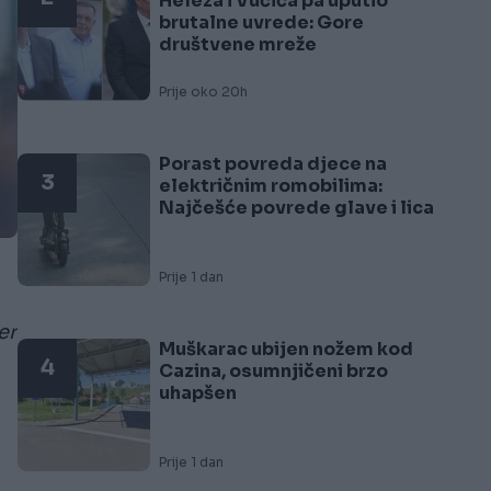
Heleza i Vučića pa uputio
brutalne uvrede: Gore
društvene mreže
Prije oko 20h
Porast povreda djece na
3
električnim romobilima:
Najčešće povrede glave i lica
Prije 1 dan
er
Muškarac ubijen nožem kod
4
Cazina, osumnjičeni brzo
uhapšen
Prije 1 dan