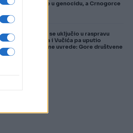
3
učešće u genocidu, a Crnogorce
za...
 i
4
Dodik se uključio u raspravu
Heleza i Vučića pa uputio
brutalne uvrede: Gore društvene
mreže
ša