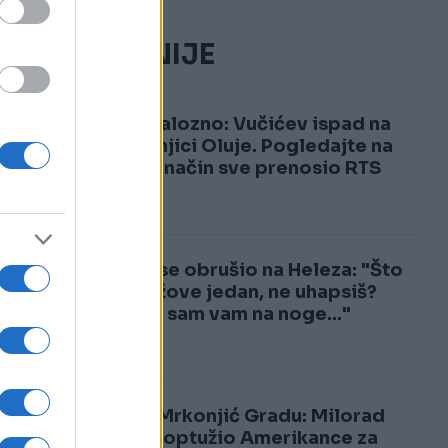
NAJČITANIJE
1
Skandalozno: Vučićev ispad na
godišnjici Oluje. Pogledajte na
koji je način sve prenosio RTS
2
Vučić se obrušio na Heleza: "Što
me, lažove jedan, ne uhapsiš?
na
Došao sam vam na noge..."
Šok u Mrkonjić Gradu: Milorad
Dodik optužio Amerikance za