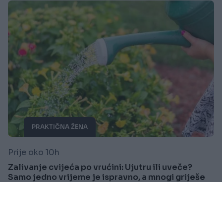
PRAKTIČNA ŽENA
Prije oko 10h
Zalivanje cvijeća po vrućini: Ujutru ili uveče?
Samo jedno vrijeme je ispravno, a mnogi griješe
Saznaj više