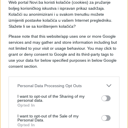
neprijatelj i dalje namjerno cilja civilnu
Web portal Novi.ba koristi kolačiće (cookies) za pružanje
infrastrukturu, posebno noću.
boljeg korisničkog iskustva i ispravan prikaz sadržaja.
Kolačići su anonimizirani i u svakom trenutku možete
Reuters napominje da nije mogao nezavisno
izmijeniti postavke kolačića u vašem Internet pregledniku.
Slažete li se sa korištenjem kolačića?
potvrditi koje je oružje korišteno, dok obje strane
poriču namjerno ciljanje civila. Ipak, hiljade ljudi je
Please note that this website/app uses one or more Google
poginulo, većinom civila Ukrajinaca.
services and may gather and store information including but
not limited to your visit or usage behaviour. You may click to
grant or deny consent to Google and its third-party tags to
use your data for below specified purposes in below Google
consent section.
#Rusija
#Ukrajina
#napadi
Personal Data Processing Opt Outs
I want to opt-out of the Sharing of my
personal data.
Opted In
I want to opt-out of the Sale of my
Personal Data.
Opted In