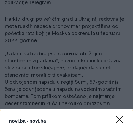
aplikacije Telegram.
Harkiv, drugi po veličini grad u Ukrajini, redovna je
meta ruskih napada dronovima i projektilima od
početka rata koji je Moskva pokrenula u februaru
2022. godine.
„Udarni val razbio je prozore na obližnjim
stambenim zgradama“, navodi ukrajinska državna
služba za hitne slučajeve, dodajući da su neki
stanovnici morali biti evakuisani.
U odvojenom napadu u regiji Sumi, 57-godišnja
žena je povrijeđena u napadu navođenim zračnim
bombama. Tom prilikom oštećeno je najmanje
deset stambenih kuća i nekoliko obrazovnih
ustanova.
novi.ba -
novi.ba
Guverner regije Sumi, Oleh Hrihorov, istakao je da