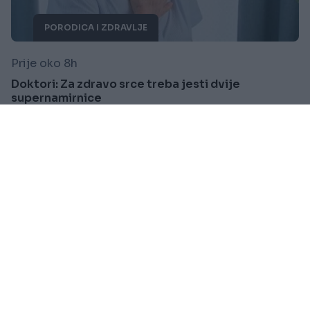
PORODICA I ZDRAVLJE
Prije oko 8h
Doktori: Za zdravo srce treba jesti dvije
supernamirnice
Saznaj više