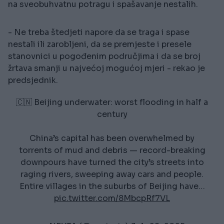
na sveobuhvatnu potragu i spašavanje nestalih.
- Ne treba štedjeti napore da se traga i spase
nestali ili zarobljeni, da se premjeste i presele
stanovnici u pogođenim područjima i da se broj
žrtava smanji u najvećoj mogućoj mjeri - rekao je
predsjednik.
🇨🇳 Beijing underwater: worst flooding in half a
century
China’s capital has been overwhelmed by
torrents of mud and debris — record-breaking
downpours have turned the city’s streets into
raging rivers, sweeping away cars and people.
Entire villages in the suburbs of Beijing have…
pic.twitter.com/8MbcpRf7VL