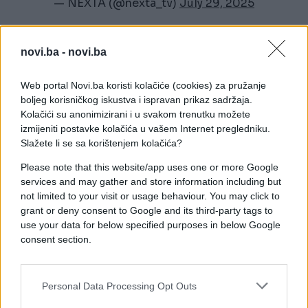
— NEXTA (@nexta_tv)
July 29, 2025
Prema prognozama, kiša u Pekingu će nastaviti
padati i danas, a za sada je prijavljeno kako je 130
novi.ba -
novi.ba
sela ostalo bez struje, dok je desetine puteva
odsječeno.
Web portal Novi.ba koristi kolačiće (cookies) za pružanje
boljeg korisničkog iskustva i ispravan prikaz sadržaja.
Samo ove godine Kinu je pogodio niz prirodnih
Kolačići su anonimizirani i u svakom trenutku možete
katastrofa koje su do sada koštale državu 7,5
izmijeniti postavke kolačića u vašem Internet pregledniku.
Slažete li se sa korištenjem kolačića?
milijardi dolara.
Please note that this website/app uses one or more Google
- Poplave su uzrokovale više od 90 posto gubitaka.
services and may gather and store information including but
U januaru je Tibet pogodio zemljotres u kojem je
not limited to your visit or usage behaviour. You may click to
poginulo više od 120 ljudi. Oko 23 miliona ljudi je
grant or deny consent to Google and its third-party tags to
pogođeno prirodnim katastrofama ove godine, a
use your data for below specified purposes in below Google
consent section.
620.000 je evakuisano - prije ovosedmičnih
poplava u Pekingu i okolini - piše BBC.
Personal Data Processing Opt Outs