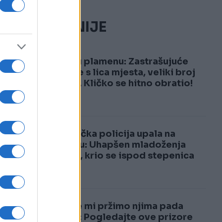
NAJČITANIJE
1
Kijev u plamenu: Zastrašujuće
snimke s lica mjesta, veliki broj
žrtava, Kličko se hitno obratio!
2
Njemačka policija upala na
svadbu: Uhapšen mladoženja
Marko, krio se ispod stepenica
Dok se mi pržimo njima pada
snijeg: Pogledajte ove prizore