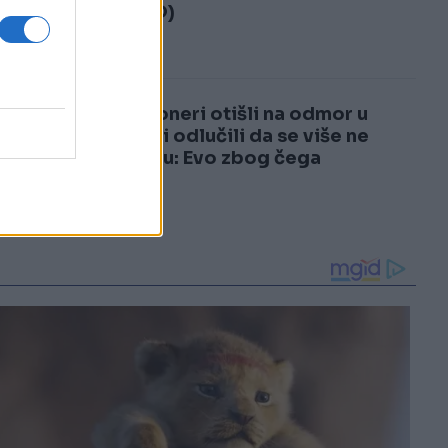
3
(VIDEO)
4
Penzioneri otišli na odmor u
Italiju i odlučili da se više ne
vraćaju: Evo zbog čega