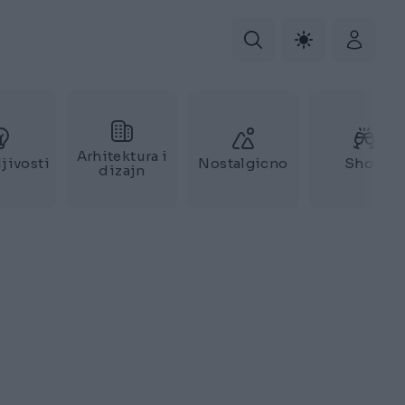
Arhitektura i
jivosti
Nostalgicno
Show
dizajn