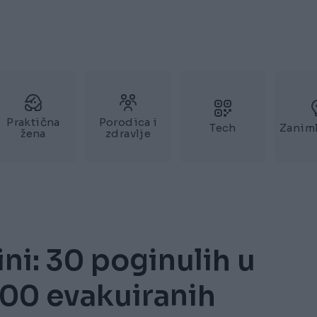
Praktična
Porodica i
Tech
Zaniml
žena
zdravlje
ini: 30 poginulih u
00 evakuiranih