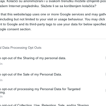
aja. Kolačići su anonimizirani i u svakom trenutku možete izmijeniti po
 je državna novinska agencija.
ašem Internet pregledniku. Slažete li se sa korištenjem kolačića?
 that this website/app uses one or more Google services and may gath
including but not limited to your visit or usage behaviour. You may click 
 to Google and its third-party tags to use your data for below specifi
e were killed after the
ogle consent section.
in
#Beijing
.
#miyun
#flood
r.com/kYsEkllAmY
l Data Processing Opt Outs
July 29, 2025
G__official)
o opt-out of the Sharing of my personal data.
In
o opt-out of the Sale of my Personal Data.
, izvijestila je Xinhua. Ceste i komunikacijska
In
e bez struje od ponoći.
to opt-out of processing my Personal Data for Targeted
ing.
In
aredio je sveobuhvatnu potragu i spašavanje kak
jučer izdao upozorenje na kišu i poplave najvišeg
o opt-out of Collection, Use, Retention, Sale, and/or Sharing