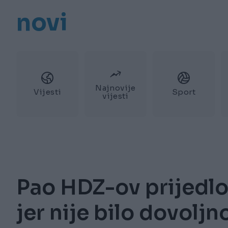
novi
Najnovije
Vijesti
Sport
vijesti
Pao HDZ-ov prijedlo
jer nije bilo dovoljn