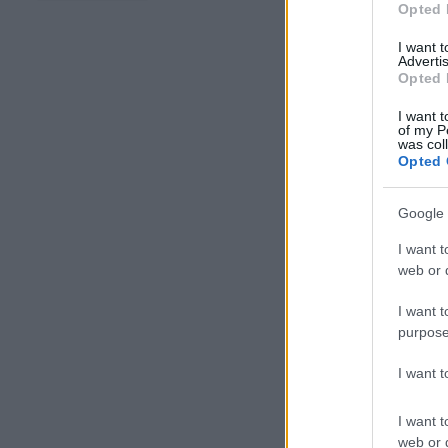
Opted 
I want 
Advertis
Opted 
I want t
of my P
was col
Opted 
Google 
I want t
web or d
I want t
purpose
I want 
I want t
web or d