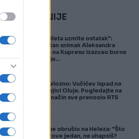
NAJČITANIJE
1
"Od Mileta uzmite ostatak":
Šokantan snimak Aleksandra
Vučića na Kupresu izazvao burne
reakcije...
2
Skandalozno: Vučićev ispad na
godišnjici Oluje. Pogledajte na
koji je način sve prenosio RTS
Vučić se obrušio na Heleza: "Što
me, lažove jedan, ne uhapsiš?