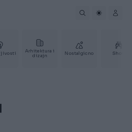
Arhitektura i
jivosti
Nostalgicno
Show
dizajn
H