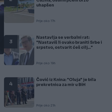
Cazina, osumnjičeni brzo
uhapšen
Prije oko 17h
Nastavlja se verbalni rat:
3
"Nastaviš li ovako braniti Srbe i
srpstvo, ostvarit ćeš cilj..."
Prije oko 19h
Čović iz Knina: "Oluja" je bila
4
prekretnica za mir u BiH
,
Prije oko 21h