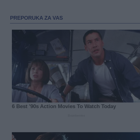
DELEGATI HDZ-a napustili
salu: OGLASIO SE ČOVIĆ,
OTKRIO ZAŠTO