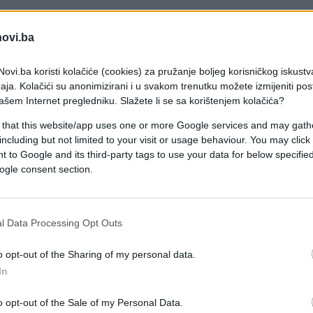
novi.ba
edsjedavajuće Kluba Hrvata Marine Pendeš da se
ku.
ovi.ba koristi kolačiće (cookies) za pružanje boljeg korisničkog iskustv
aja. Kolačići su anonimizirani i u svakom trenutku možete izmijeniti po
ašem Internet pregledniku. Slažete li se sa korištenjem kolačića?
5 minuta, nakon koje se troje hrvatskih delegata,
 that this website/app uses one or more Google services and may gath
including but not limited to your visit or usage behaviour. You may click 
 to Google and its third-party tags to use your data for below specifi
 se obezbijediti mogućnost biranja i kandidovanj
ogle consent section.
r prestavnika naroda u Predsjedništvo BiH.
l Data Processing Opt Outs
o opt-out of the Sharing of my personal data.
In
o opt-out of the Sale of my Personal Data.