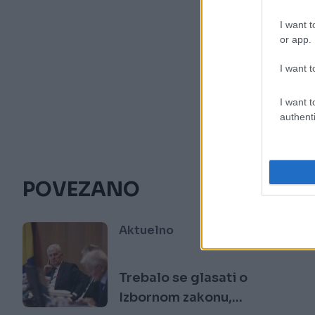
I want t
or app.
I want t
I want t
authenti
POVEZANO
Aktuelno
Trebalo se glasati o
Izbornom zakonu,