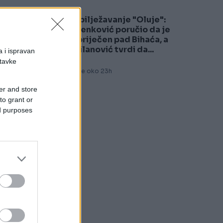
Obilježavanje "Oluje":
5
Plenković poručio da je
spriječen pad Bihaća, a
Milanović tvrdi da...
a i ispravan
stavke
Prije oko 23h
er and store
to grant or
ed purposes
a