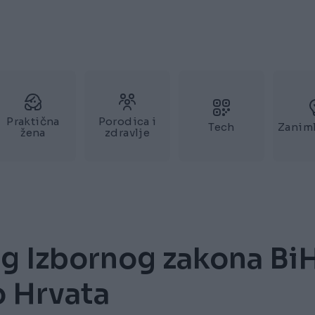
Praktična
Porodica i
Tech
Zaniml
žena
zdravlje
g Izbornog zakona Bi
o Hrvata