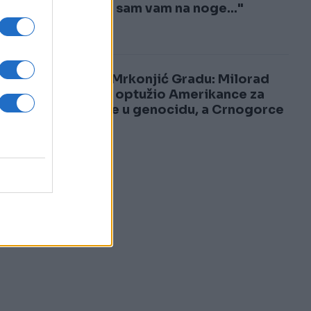
3
Došao sam vam na noge..."
4
Šok u Mrkonjić Gradu: Milorad
Dodik optužio Amerikance za
učešće u genocidu, a Crnogorce
za...