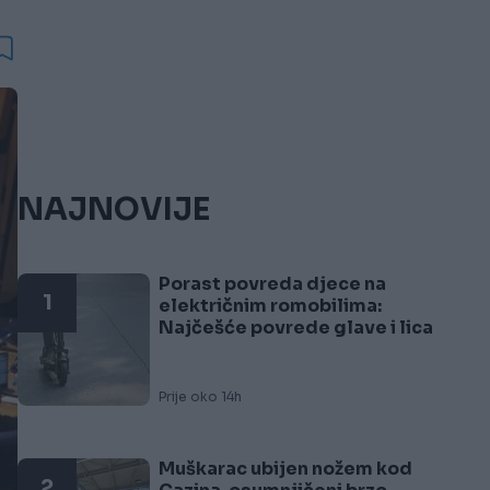
NAJNOVIJE
Porast povreda djece na
1
električnim romobilima:
Najčešće povrede glave i lica
Prije oko 14h
Muškarac ubijen nožem kod
2